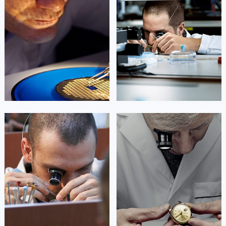
是劳力士售后维修服务中心
是劳力士手表维修点
(劳力士保养中心)
(劳力士售后服务中心)
的高级技师之一
的高级技师之一
Beijing Rolex Maintain center
Shanghai Rolex Maintain center


北京劳力士维修
上海劳力士维修
艾德琳·亚历桑德拉
艾莉森·安吉莉亚
资深劳力士技师
资深劳力士技师
是劳力士售后维修服务中心
是劳力士售后服务中心
(劳力士保养中心)
(劳力士维修中心)
的高级技师之一
的高级技师之一
Guangzhou Rolex Maintain center
Shenzhen Rolex Maintain center


广州劳力士维修
深圳劳力士维修