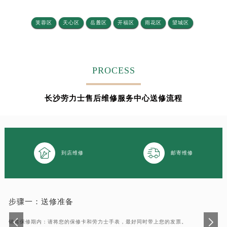
芙蓉区
天心区
岳麓区
开福区
雨花区
望城区‌
PROCESS
长沙劳力士售后维修服务中心送修流程


到店维修
邮寄维修
步骤一：
送修准备
销售保修期内：请将您的保修卡和劳力士手表，最好同时带上您的发票。