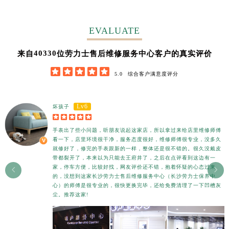
EVALUATE
56300
来自
位劳力士售后维修服务中心客户的真实评价





5.0
综合客户满意度评分
Lv6
坏孩子





手表出了些小问题，听朋友说起这家店，所以拿过来给店里维修师傅
看一下，店里环境很干净，服务态度很好，维修师傅很专业，没多久
就修好了，修完的手表跟新的一样，整体还是很不错的。很久没戴皮
带都裂开了，本来以为只能去王府井了，之后在点评看到这边有一
家，停车方便，比较好找，网友评价还不错，抱着怀疑的心态过来


的，没想到这家长沙劳力士售后维修服务中心（长沙劳力士保养中
心）的师傅是很专业的，很快更换完毕，还给免费清理了一下凹槽灰
尘。推荐这家!