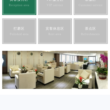
Reception area
VIP service
Customer service
打磨区
宾客休息区
茶点区
Polished area
Rest area
Refreshments