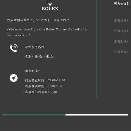
劳力士文章
没人能拥有劳力士,只不过为下一代保管而已
查看维修相
(You never actually own a Rolex.You merely look after it
查看保养相
for the next ...”
查看配件相

总部服务热线
查看新闻资
400-805-0023
营业时间：

门店营业时间：09:00-19:30
客服在线时间：8:00-22:00
客服及门店节假日不休