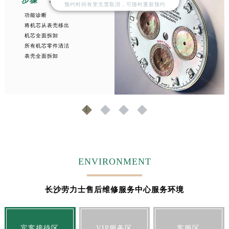
步骤一： 诊断与拆卸
预约时间有变无需取消，可随时重新预约
功能诊断
将机芯从表壳移出
机芯全面拆卸
所有机芯零件清洁
表壳全面拆卸
1
2
3
4
ENVIRONMENT
长沙劳力士售后维修服务中心服务环境
宾客接待区
VIP服务区
客服区