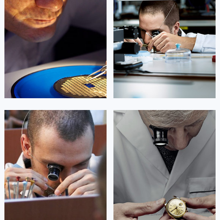
是劳力士售后维修服务中心
是劳力士手表维修点
(劳力士保养中心)
(劳力士售后服务中心)
的高级技师之一
的高级技师之一
Beijing Rolex Maintain center
Shanghai Rolex Maintain center


北京劳力士维修
上海劳力士维修
艾德琳·亚历桑德拉
艾莉森·安吉莉亚
资深劳力士技师
资深劳力士技师
是劳力士售后维修服务中心
是劳力士售后服务中心
(劳力士保养中心)
(劳力士维修中心)
的高级技师之一
的高级技师之一
Guangzhou Rolex Maintain center
Shenzhen Rolex Maintain center


广州劳力士维修
深圳劳力士维修