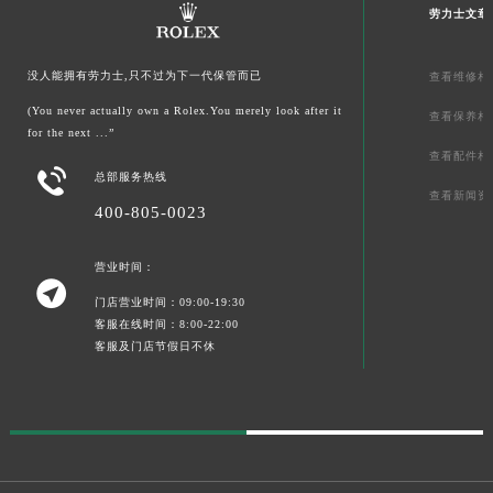
劳力士文章
没人能拥有劳力士,只不过为下一代保管而已
查看维修相
(You never actually own a Rolex.You merely look after it
查看保养相
for the next ...”
查看配件相

总部服务热线
查看新闻资
400-805-0023
营业时间：

门店营业时间：09:00-19:30
客服在线时间：8:00-22:00
客服及门店节假日不休