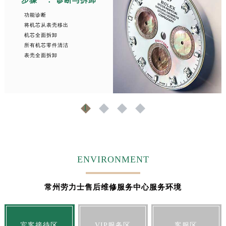
步骤一： 诊断与拆卸
功能诊断
将机芯从表壳移出
机芯全面拆卸
所有机芯零件清洁
表壳全面拆卸
1
2
3
4
ENVIRONMENT
常州劳力士售后维修服务中心服务环境
宾客接待区
VIP服务区
客服区