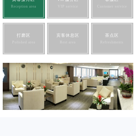
Reception area
VIP service
Customer service
打磨区
宾客休息区
茶点区
Polished area
Rest area
Refreshments