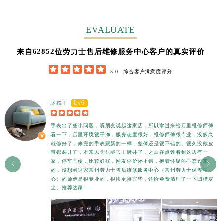
EVALUATE
62852
来自
位劳力士售后维修服务中心客户的真实评价





5.0
综合客户满意度评分
Lv6
坏孩子





手表出了些小问题，听朋友说起这家店，所以拿过来给店里维修师傅
看一下，店里环境很干净，服务态度很好，维修师傅很专业，没多久
就修好了，修完的手表跟新的一样，整体还是很不错的。很久没戴皮
带都裂开了，本来以为只能去王府井了，之后在点评看到这边有一
家，停车方便，比较好找，网友评价还不错，抱着怀疑的心态过来


的，没想到这家常州劳力士售后维修服务中心（常州劳力士保养中
心）的师傅是很专业的，很快更换完毕，还给免费清理了一下凹槽灰
尘。推荐这家!