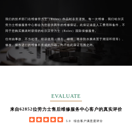
广西壮族自治区桂林市秀峰区红岭路劳力士售后服务中心（需提前预约）
广西壮族自治区河池市金城江区金城江街道朝阳路劳力士售后服务中心（需提前预约）
我们的技术部门在维修劳力士（Rolex）作品时非常谨慎。每一次维修，我们哈尔滨
广西壮族自治区贺州市八步区城东街道灵峰南路劳力士售后服务中心（需提前预约）
劳力士维修服务中心都会为您提供两年的维修保证。此保证涵盖人工费用和备件，不
广西壮族自治区来宾市兴宾区桂中大道劳力士售后服务中心（需提前预约）
同于您购买腕表时获得的哈尔滨劳力士（Rolex）国际保修服务。
广西壮族自治区柳州市城中区中山中路劳力士售后服务中心（需提前预约）
任何由事故、不当处理、错误使用（撞击、碰撞、将非防水腕表置于潮湿环境等）、
广西壮族自治区钦州市钦南区金海湾东大街劳力士售后服务中心（需提前预约）
修改、操作进行的维修而造成的问题，均不在此保证范围之内。
广西壮族自治区梧州市万秀区龙湖镇高旺路劳力士售后服务中心（需提前预约）
广西壮族自治区玉林市玉州区金玉路劳力士售后服务中心（需提前预约）
海南省儋州市儋州市那大镇兰洋北路劳力士售后服务中心（需提前预约）
海南省东方市八所镇解放西路劳力士售后服务中心（需提前预约）
海南省琼海市嘉积镇东风路劳力士售后服务中心（需提前预约）
海南省三沙市西沙区西沙群岛永兴岛北京路劳力士售后服务中心（需提前预约）
EVALUATE
海南省三亚市吉阳区迎宾路劳力士售后服务中心（需提前预约）
62852
来自
位劳力士售后维修服务中心客户的真实评价
海南省万宁市万城镇解放路劳力士售后服务中心（需提前预约）





海南省文昌市文城镇教育东路劳力士售后服务中心（需提前预约）
5.0
综合客户满意度评分
海南省五指山市通什镇三月三大道劳力士售后服务中心（需提前预约）