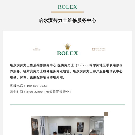
常州市新北区龙锦路1590号现代传媒中心写字楼5号楼10层1008室（需提前预约）
ROLEX
徐州市鼓楼区淮海东路29号苏宁广场IFC国际金融中心写字楼35层3508室（需提前预约）
哈尔滨劳力士维修服务中心
扬州市邗江区国展路29号星耀天地写字楼1号楼18层1803室（需提前预约）
盐城市盐都区世纪大道5号盐城金融城写字楼1号楼16层1604室（需提前预约）
泰州市海陵区永定东路399号置地商务中心东塔写字楼（华润万象城）17层1706室（需提前预约）
宁波市江北区大闸南路500号来福士广场办公楼20层2009室（需提前预约）
杭州市上城区钱江路1366号华润大厦写字楼A座5层503-5室（需提前预约）
金华市金东区东市南街777号金华万达广场写字楼4号楼22层2209室（需提前预约）
哈尔滨劳力士售后维修服务中心:提供劳力士（Rolex）哈尔滨地区手表维修保
养服务、哈尔滨劳力士维修服务网点地址、哈尔滨劳力士客户服务电话及中心
绍兴市越城区胜利东路379号世茂天际中心写字楼8层805室（需提前预约）
维修、保养、更换配件项目详细介绍。
嘉兴市南湖区广益路705号嘉兴世界贸易中心写字楼A座13层1304室（需提前预约）
客服电话：400-805-0023
南昌市红谷滩新区红谷中大道998号绿地双子塔（中央广场）A1座办公楼14层07室（需提前预约）
营业时间：8:00-22:00（节假日正常营业）
济南市历下区经十路11111号华润中心写字楼（万象城）15层1508室（需提前预约）
广州市天河区天河路230号万菱汇国际中心写字楼A塔7层704室（需提前预约）
广州市越秀区环市东路371-375号世界贸易中心大厦南塔写字楼15层07室（需提前预约）
深圳市罗湖区深南东路5001号华润大厦写字楼17层1701室（需提前预约）
惠州市惠城区江北文昌一路7号华贸大厦写字楼1座30层05室（需提前预约）