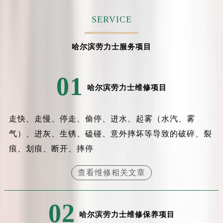
吉林省吉林市船营区河南街劳力士售后服务中心（需提前预约）
SERVICE
吉林省辽源市龙山区人民大街劳力士售后服务中心（需提前预约）
吉林省梅河口市新华街道梅河大街劳力士售后服务中心（需提前预约）
哈尔滨劳力士服务项目
吉林省四平市铁东区紫气大路与南九经街交汇处劳力士售后服务中心（需提前预约）
吉林省松原市宁江区五环大街劳力士售后服务中心（需提前预约）
01
吉林省通化市东昌区环通乡江南大街劳力士售后服务中心（需提前预约）
哈尔滨劳力士维修项目
吉林省延边市延吉市解放路劳力士售后服务中心（需提前预约）
辽宁省鞍山市铁东区站前街劳力士售后服务中心（需提前预约）
走快、走慢、停走、偷停、进水、起雾（水汽、雾
辽宁省本溪市平山区胜利路劳力士售后服务中心（需提前预约）
辽宁省朝阳市双塔区新华路劳力士售后服务中心（需提前预约）
气）、进灰、生锈、磕碰、意外摔坏等导致的破碎、裂
辽宁省丹东市振兴区七经街劳力士售后服务中心（需提前预约）
痕、划痕、断开、摔停
辽宁省抚顺市新抚区东一路劳力士售后服务中心（需提前预约）
查看维修相关文章
辽宁省阜新市海州区解放大街劳力士售后服务中心（需提前预约）
辽宁省葫芦岛市连山区中央路劳力士售后服务中心（需提前预约）
辽宁省锦州市古塔区中央大街劳力士售后服务中心（需提前预约）
02
哈尔滨劳力士维修保养项目
辽宁省辽阳市白塔区新运大街劳力士售后服务中心（需提前预约）