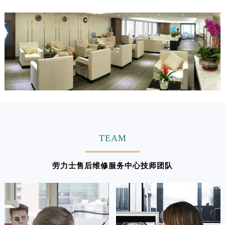
江西省吉安市吉州区井冈山大道劳力士售后服务中心（需提前预约）
江西省景德镇市珠山区珠山中路劳力士售后服务中心（需提前预约）
江西省九江市浔阳区浔阳路劳力士售后服务中心（需提前预约）
江西省南昌市红谷滩新区红谷中大道998号绿地双子塔（中央广场）A1座办公楼14层1407室劳力士售后服务中心（需提前预约）
江西省萍乡市安源区萍安北大道与康庄路交叉口劳力士售后服务中心（需提前预约）
江西省上饶市信州区滨江西路劳力士售后服务中心（需提前预约）
江西省新余市渝水区北湖西路劳力士售后服务中心（需提前预约）
江西省宜春市袁州区中山中路劳力士售后服务中心（需提前预约）
江西省鹰潭市月湖区胜利东路劳力士售后服务中心（需提前预约）
山东省德州市德城区东风中路劳力士售后服务中心（需提前预约）
TEAM
山东省东营市东营区济南路劳力士售后服务中心（需提前预约）
山东省济南市历下区经十路11111号华润中心写字楼（万象城）15层1508室劳力士售后服务中心（需提前预约）
劳力士售后维修服务中心技师团队
山东省济宁市任城区太白楼路劳力士售后服务中心（需提前预约）
山东省莱芜市文化南路8号银座商城名表维修一楼名表维修劳力士售后服务中心（需提前预约）
山东省临沂市兰山区解放路劳力士售后服务中心（需提前预约）
山东省日照市东港区烟台路劳力士售后服务中心（需提前预约）