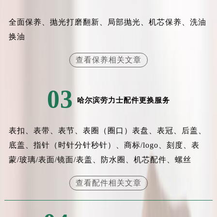
辽宁省盘锦市兴隆台区石油大街劳力士售后服务中心（需提前预约）
辽宁省铁岭市银州区南马路劳力士售后服务中心（需提前预约）
全面保养、抛光打磨翻新、局部抛光、机芯保养、洗油
辽宁省营口市站前区市府路与渤海大街交叉口劳力士售后服务中心（需提前预约）
换油
辽宁省沈阳市沈河区中街路137号亨得利名表维修授权店1楼劳力士售后服务中心（需提前预约）
查看保养相关文章
辽宁省沈阳市沈河区中街路83号亨得利名表维修授权店1楼劳力士售后服务中心（需提前预约）
北京市朝阳区建国门外大街甲6号华熙国际中心D座11层1102室劳力士售后服务中心（北京总部）（需提前预约）
北京市东城区东长安街1号王府井东方广场W3座6层602室劳力士售后服务中心（需提前预约）
03
哈尔滨劳力士配件更换服务
河北省保定市竞秀区朝阳北大街北国先天下劳力士售后服务中心（需提前预约）
内蒙古自治区阿拉善盟市左旗土尔扈特大街劳力士售后服务中心（需提前预约）
内蒙古自治区巴彦淖尔市临河区新华街劳力士售后服务中心（需提前预约）
表扣、表带、表节、表圈（圈口）表盘、表冠、后盖、
内蒙古自治区包头市青山区幸福路甲3号王府井百货名表维修劳力士售后服务中心（需提前预约）
底盖、指针（时针分针秒针）、商标/logo、刻度、表
内蒙古自治区赤峰市红山区哈达街劳力士售后服务中心（需提前预约）
蒙/玻璃/表面/镜面/表盖、防水圈、机芯配件、螺丝
内蒙古自治区鄂尔多斯市东胜区伊金霍洛街劳力士售后服务中心（需提前预约）
查看配件相关文章
内蒙古自治区呼伦贝尔市海拉尔区中央街劳力士售后服务中心（需提前预约）
内蒙古自治区通辽市科尔沁区明仁大街劳力士售后服务中心（需提前预约）
内蒙古自治区乌海市海勃湾区人民南路劳力士售后服务中心（需提前预约）