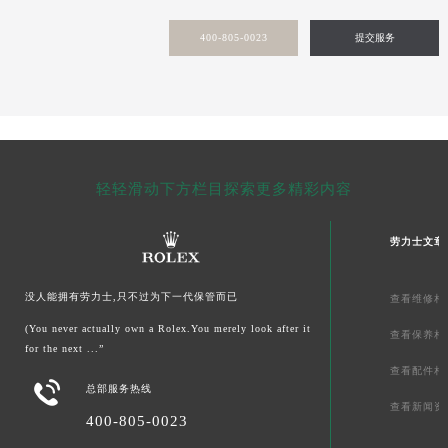
甘肃省敦煌市沙州镇阳关中路劳力士售后服务中心（需提前预约）
400-805-0023
提交服务
甘肃省合作市人民街劳力士售后服务中心（需提前预约）
甘肃省嘉峪关市雄关区新华中路劳力士售后服务中心（需提前预约）
甘肃省金昌市金川区北京路劳力士售后服务中心（需提前预约）
甘肃省酒泉市肃州区西大街劳力士售后服务中心（需提前预约）
甘肃省临夏市城南街道团结路劳力士售后服务中心（需提前预约）
甘肃省陇南市武都区人民路劳力士售后服务中心（需提前预约）
轻轻滑动下方栏目探索更多精彩内容
甘肃省平凉市崆峒区西大街劳力士售后服务中心（需提前预约）
甘肃省庆阳市西峰区南大街劳力士售后服务中心（需提前预约）
劳力士文章
甘肃省天水市秦州区民主路劳力士售后服务中心（需提前预约）
甘肃省武威市凉州区迎宾路劳力士售后服务中心（需提前预约）
没人能拥有劳力士,只不过为下一代保管而已
查看维修相
甘肃省张掖市甘州区民乐北路劳力士售后服务中心（需提前预约）
(You never actually own a Rolex.You merely look after it
查看保养相
宁夏回族自治区固原市原州区文化街劳力士售后服务中心（需提前预约）
for the next ...”
查看配件相
宁夏回族自治区石嘴山市大武口区贺兰山路劳力士售后服务中心（需提前预约）

总部服务热线
宁夏回族自治区吴忠市利通区开元大道劳力士售后服务中心（需提前预约）
查看新闻资
400-805-0023
宁夏回族自治区银川市兴庆区新华东路97号新百中心C馆一层C1-18号商铺劳力士售后服务中心（需提前预约）