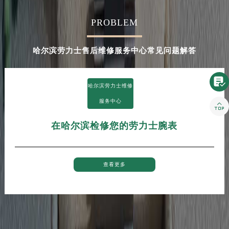
河南省新乡市红旗区人民路劳力士售后服务中心（需提前预约）
PROBLEM
河南省信阳市浉河区东方红大道劳力士售后服务中心（需提前预约）
河南省许昌市魏都区建安大道与八龙路交叉口劳力士售后服务中心（需提前预约）
哈尔滨劳力士售后维修服务中心常见问题解答
河南省郑州市二七区民主路10号华润大厦29层2905室劳力士售后服务中心（需提前预约）
河南省周口市川汇区七一路劳力士售后服务中心（需提前预约）
河南省驻马店市驿城区乐山大道与置地大道交叉口劳力士售后服务中心（需提前预约）

哈尔滨劳力士维修
湖北省鄂州市鄂城区文星大道劳力士售后服务中心（需提前预约）
服务中心

湖北省黄冈市黄州区赤壁大道劳力士售后服务中心（需提前预约）
湖北省黄石市黄石港区武汉路劳力士售后服务中心（需提前预约）
在哈尔滨检修您的劳力士腕表
湖北省荆门市东宝中天街步行街劳力士售后服务中心（需提前预约）
湖北省荆州市荆州区荆中路劳力士售后服务中心（需提前预约）
湖北省十堰市茅箭区人民北路劳力士售后服务中心（需提前预约）
查看更多
湖北省随州市曾都区青年路劳力士售后服务中心（需提前预约）
湖北省咸宁市咸安区长安大道劳力士售后服务中心（需提前预约）
湖北省襄阳市樊城区长虹路与人民路交叉口劳力士售后服务中心（需提前预约）
湖北省孝感市孝南区复兴大道劳力士售后服务中心（需提前预约）