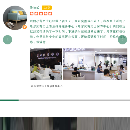
香港特别行政区尖沙咀区油尖旺区广东道劳力士售后服务中心（需提前预约）
Lv6
柒拾贰
香港特别行政区金钟区中西区金钟道劳力士售后服务中心（需提前预约）





香港特别行政区九龙区油尖旺区弥敦道劳力士售后服务中心（需提前预约）
我的小劳力士已经戴了很久了，最近突然就不走了，我在网上看到了
哈尔滨劳力士售后维修服务中心（哈尔滨劳力士保养中心）离我很近
香港特别行政区铜锣湾区湾仔区轩尼诗道劳力士售后服务中心（需提前预约）
就赶紧电话约了一下时间，下班的时候就赶紧过来了，师傅接待很热
河南省安阳市文峰区解放大道劳力士售后服务中心（需提前预约）
情，也是非常专业的效率还非常高，还给我调整了时间，价格也很实


惠，很满意。
河南省鹤壁市淇滨区九州路劳力士售后服务中心（需提前预约）
河南省济源市沁园街道济水大道劳力士售后服务中心（需提前预约）
河南省焦作市解放区解放路劳力士售后服务中心（需提前预约）
河南省开封市鼓楼区中山路劳力士售后服务中心（需提前预约）
河南省洛阳市西工区中州中路与解放路交叉口劳力士售后服务中心（需提前预约）
河南省漯河市源汇区交通路劳力士售后服务中心（需提前预约）
哈尔滨劳力士维修服务中心
河南省南阳市宛城区范蠡东路与南都路交叉口劳力士售后服务中心（需提前预约）
河南省平顶山市卫东区建设路劳力士售后服务中心（需提前预约）
河南省濮阳市大华龙区开州路绿城路交叉口劳力士售后服务中心（需提前预约）
河南省三门峡市湖滨区和平路劳力士售后服务中心（需提前预约）
河南省商丘市梁园区神火大道劳力士售后服务中心（需提前预约）