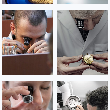
澳门特别行政区大堂区议事亭前地（新马路）劳力士售后服务中心（需提前预约）
澳门特别行政区风顺堂区南湾大马路劳力士售后服务中心（需提前预约）
艾德琳·亚历桑德拉
艾莉森·安吉莉亚
澳门特别行政区花地玛堂区关闸广场劳力士售后服务中心（需提前预约）
资深劳力士技师
资深劳力士技师
澳门特别行政区花王堂区大三巴商圈劳力士售后服务中心（需提前预约）
是劳力士售后维修服务中心
是劳力士售后服务中心
澳门特别行政区嘉模堂区官也街劳力士售后服务中心（需提前预约）
(劳力士保养中心)
(劳力士维修中心)
的高级技师之一
的高级技师之一
澳门省路氹城市金光大道劳力士售后服务中心（需提前预约）
Guangzhou Rolex Maintain center
Shenzhen Rolex Maintain center
澳门特别行政区望德堂区塔石广场劳力士售后服务中心（需提前预约）
福建省福州市鼓楼区五四路128-1号恒力城写字楼15层03室劳力士售后服务中心（需提前预约）


广州劳力士维修
深圳劳力士维修
福建省厦门市思明区湖滨东路95号万象城华润大厦B座11层1104室劳力士售后服务中心（需提前预约）
广东省潮州市潮安区新风路与潮汕路交汇处劳力士售后服务中心（需提前预约）
广东省广州市天河区天河路230号万菱汇国际中心A塔7层704室劳力士售后服务中心（需提前预约）
广东省广州市越秀区环市东路371-375号世界贸易中心大厦南塔15层1507室劳力士售后服务中心（需提前预约）
广东省河源市源城区越王大道劳力士售后服务中心（需提前预约）
安尼塔·阿普里尔
贝亚特·布兰奇
广东省惠州市惠城区江北文昌一路7号华贸大厦1座30层3005室劳力士售后服务中心（需提前预约）
资深劳力士技师
资深劳力士技师
是劳力士售后维修服务中心
是劳力士售后维修服务中心
广东省江门市蓬江区广场西路劳力士售后服务中心（需提前预约）
(劳力士售后中心)
(劳力士保养中心)
的高级技师之一
的高级技师之一
广东省揭阳市榕城进贤门步行街劳力士售后服务中心（需提前预约）
Tianjin Rolex Maintain center
Nanjing Rolex Maintain center