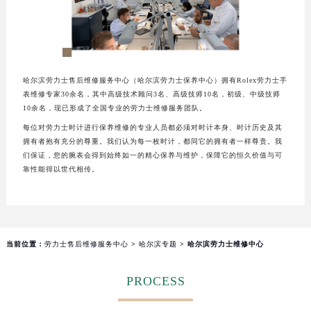
厦门市思明区湖滨东路95号华润大厦写字楼B座11层1104室（需提前预约）
福州市鼓楼区五四路128-1号恒力城写字楼15层03室（需提前预约）
成都市锦江区人民东路6号SAC东原中心写字楼24层2406B室（需提前预约）
重庆市江北区观音桥步行街2号融恒时代广场写字楼9层902室（需提前预约）
哈尔滨劳力士售后维修服务中心（哈尔滨劳力士保养中心）拥有Rolex劳力士手
长沙市芙蓉区定王台街道建湘路393号世茂环球金融中心写字楼（芙蓉广场）10层13室（需提前预约）
表维修专家30余名，其中高级技术顾问3名、高级技师10名，初级、中级技师
郑州市二七区铭功路10号华润大厦写字楼29层2905室（需提前预约）
10余名，现已形成了全国专业的劳力士维修服务团队。
太原市迎泽区解放路15号亨得利名表服务中心（品牌授权店）3层整层（需提前预约）
每位对劳力士时计进行保养维修的专业人员都必须对时计本身、时计历史及其
拥有者抱有充分的尊重。我们认为每一枚时计，都同它的拥有者一样尊贵。我
沈阳市沈河区中街路137号亨得利名表服务中心（品牌授权店）1层整层（需提前预约）
们保证，您的腕表会得到始终如一的精心保养与维护，保障它的恒久价值与可
沈阳市沈河区中街路83号亨得利名表服务中心（品牌授权店）1层整层（需提前预约）
靠性能得以世代相传。
乌鲁木齐市天山区红山路26号时代广场（CCMALL）C座17层17-B（需提前预约）
温州市鹿城区锦绣路1067号置信广场10层1015室（需提前预约）
哈尔滨市道里区友谊西路600号富力中心T2座写字楼29层03室（需提前预约）
大连市中山区人民路15号国际金融大厦7层G室（需提前预约）
当前位置：
劳力士售后维修服务中心
>
哈尔滨专题
> 哈尔滨劳力士维修中心
佛山市禅城区季华五路57号万科金融中心C座12层1205室（需提前预约）
PROCESS
东莞市东城街道鸿福东路1号民盈国贸中心T1写字楼9层907室（需提前预约）
无锡市梁溪区人民中路139号恒隆广场写字楼1座11层1104室（需提前预约）