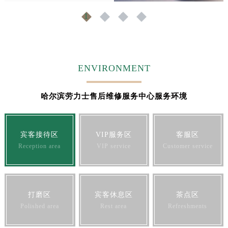
福建省宁德市蕉城区天湖东路劳力士售后服务中心（需提前预约）
1
2
3
4
福建省莆田市城厢区霞林街道荔华东大道劳力士售后服务中心（需提前预约）
福建省三明市三元区东乾二路劳力士售后服务中心（需提前预约）
福建省漳州市龙文区步港路劳力士售后服务中心（需提前预约）
江苏省常州市新北区龙锦路1590号现代传媒中心5号楼10层1008室劳力士售后服务中心（需提前预约）
ENVIRONMENT
江苏省淮安市清江浦区淮海北路劳力士售后服务中心（需提前预约）
江苏省连云港市海州区通灌北路劳力士售后服务中心（需提前预约）
哈尔滨劳力士售后维修服务中心服务环境
江苏省南京市秦淮区中山南路1号南京中心22层22-C1-C3室劳力士售后服务中心（需提前预约）
江苏省宿迁市宿城区西湖路劳力士售后服务中心（需提前预约）
宾客接待区
VIP服务区
客服区
江苏省泰州市海陵区永定东路399号置地商务中心东塔（华润万象城）17层1706室劳力士售后服务中心（需提前预约）
Reception area
VIP service
Customer service
江苏省徐州市鼓楼区淮海东路29号苏宁广场IFC国际金融中心35层3508室劳力士售后服务中心（需提前预约）
江苏省盐城市盐都区世纪大道5号盐城金融城写字楼1号楼16层1604室劳力士售后服务中心（需提前预约）
江苏省扬州市邗江区国展路29号星耀天地写字楼1号楼18层1803室劳力士售后服务中心（需提前预约）
江苏省镇江市京口区中山东路劳力士售后服务中心（需提前预约）
打磨区
宾客休息区
茶点区
Polished area
Rest area
Refreshments
江西省抚州市临川区赣东大道劳力士售后服务中心（需提前预约）
江西省赣州市章贡区文清路劳力士售后服务中心（需提前预约）