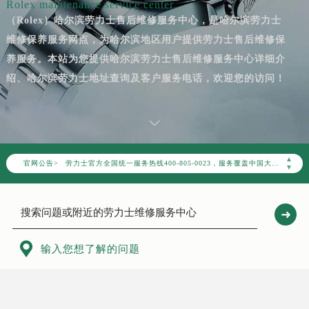
Rolex maintenance service center
（Rolex）哈尔滨劳力士售后维修服务中心，是哈尔滨劳力士
维修保养服务网点，为哈尔滨地区用户提供劳力士售后维修保
养服务。本站为您提供哈尔滨劳力士售后维修服务中心详细介
绍、哈尔滨劳力士地址查询及客户服务电话，欢迎您的访问！
2026年8月劳力士中国区售后服务网络优化升级公告
2026年8月劳力士全国官方售后客户服务热线：400-805-0023
▲
官网公告>
劳力士官方全国统一服务热线400-805-0023，服务覆盖中国大陆、香港、澳门、台湾全部区域（非大陆需加拨“+86”）
▼
2026年8月劳力士售后服务中心最新网点地址：
北京市朝阳区建国门外大街甲6号华熙国际中心写字楼D座11层1102室（北京总部）（需提前预约）
北京市东城区东长安街1号东方广场写字楼W3座6层602室（需提前预约）
天津市和平区赤峰道136号天津国际金融中心写字楼26层2603室（需提前预约）

输入您想了解的问题
上海市徐汇区虹桥路3号港汇中心写字楼2座37层3705室（需提前预约）
上海市黄浦区南京东路299号宏伊国际广场写字楼8层806室（需提前预约）
南京市秦淮区中山南路1号（新街口）南京中心写字楼22层C1-1室（需提前预约）