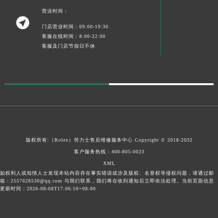
宁夏回族自治区中卫市沙坡头区鼓楼东街劳力士售后服务中心（需提前预约）
营业时间：

青海省果洛藏族自治州玛沁县团结路劳力士售后服务中心（需提前预约）
门店营业时间：09:00-19:30
青海省海北藏族自治州海晏县将军路劳力士售后服务中心（需提前预约）
客服在线时间：8:00-22:00
客服及门店节假日不休
青海省海东市乐都区滨河路劳力士售后服务中心（需提前预约）
青海省海南藏族自治州共和县青海湖大街劳力士售后服务中心（需提前预约）
青海省海西蒙古族藏族自治州德令哈市柴达木路劳力士售后服务中心（需提前预约）
青海省黄南藏族自治州同仁市德合隆路劳力士售后服务中心（需提前预约）
青海省西宁市城西区海湖新区西关大道劳力士售后服务中心（需提前预约）
青海省玉树藏族自治州结古镇胜利路劳力士售后服务中心（需提前预约）
陕西省安康市汉滨区金州路劳力士售后服务中心（需提前预约）
版权所有:（Rolex）
劳力士售后维修服务中心
Copyright © 2018-2032
陕西省宝鸡市渭滨区经二路劳力士售后服务中心（需提前预约）
客户服务热线：
400-805-0023
陕西省汉中市汉台区北大街劳力士售后服务中心（需提前预约）
XML
陕西省商洛市商州区州城街劳力士售后服务中心（需提前预约）
如权利人或知情人士发现本站内容存在事实错误或涉及版权、名誉权等侵权问题，请通过邮
箱：2557628530@qq.com 与我们联系，我们将在收到通知后立即依法处理。当前页面信息
陕西省铜川市王益区红旗街劳力士售后服务中心（需提前预约）
更新时间：2026-08-08T17:06:59+08:00
陕西省渭南市临渭区东风大街劳力士售后服务中心（需提前预约）
陕西省咸阳市秦都区沣西新城统一西路与白马河路交汇处劳力士售后服务中心（需提前预约）