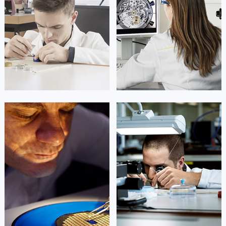
山东省泰安市泰山区财源街道泰山大街劳力士售后服务中心（需提前预约）
山东省威海市环翠区新威海路89号振华商厦一楼名表维修劳力士售后服务中心（需提前预约）
山东省潍坊市奎文区东风东街劳力士售后服务中心（需提前预约）
山东省枣庄市滕州市北辛路与善国路交叉口劳力士售后服务中心（需提前预约）
山东省淄博市张店区金晶大道劳力士售后服务中心（需提前预约）
上海市黄浦区南京东路299号宏伊国际广场写字楼8层806室劳力士售后服务中心（需提前预约）
上海市徐汇区虹桥路3号港汇中心2座37层3705室劳力士售后服务中心（需提前预约）
浙江省杭州市上城区钱江路1366号华润大厦A座5层503-5室劳力士售后服务中心（需提前预约）
凯罗尔·切尔西
达芙妮·克劳迪娅
浙江省湖州市吴兴区劳动路劳力士售后服务中心（需提前预约）
资深劳力士技师
资深劳力士技师
浙江省嘉兴市南湖区广益路705号嘉兴世界贸易中心A座13层1304室劳力士售后服务中心（需提前预约）
是劳力士售后维修服务中心
是劳力士手表维修点
(劳力士保养中心)
(劳力士售后服务中心)
浙江省金华市金东区东市南街777号金华万达广场4号楼22楼2209室劳力士售后服务中心（需提前预约）
的高级技师之一
的高级技师之一
Beijing Rolex Maintain center
Shanghai Rolex Maintain center
浙江省丽水市莲都区解放街劳力士售后服务中心（需提前预约）
浙江省宁波市江北区大闸南路500号来福士广场办公楼20层2009室劳力士售后服务中心（需提前预约）
浙江省衢州市柯城区上街劳力士售后服务中心（需提前预约）


北京劳力士维修
上海劳力士维修
浙江省绍兴市越城区胜利东路379号世茂天际中心写字楼8层805室劳力士售后服务中心（需提前预约）
浙江省舟山市定海区解放东路劳力士售后服务中心（需提前预约）