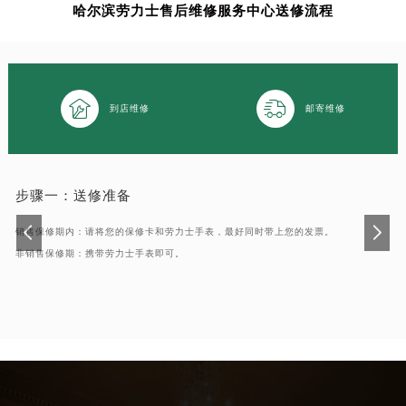
哈尔滨劳力士售后维修服务中心送修流程
南通市崇川区工农路57号圆融广场写字楼16层1603室（需提前预约）
苏州市苏州工业园区星港街199号苏州中心办公楼C座22层08室（需提前预约）
武汉市江汉区解放大道686号世界贸易大厦38层09室（需提前预约）
南宁市青秀区金湖路59号地王大厦12楼1224室（需提前预约）


到店维修
邮寄维修
合肥市蜀山区潜山路111号万象城华润大厦B座12楼03室（需提前预约）
泉州市丰泽区宝洲路729号浦西万达中心写字楼A座7楼709室（需提前预约）
青岛市南区山东路6号华润大厦B座22层04室（需提前预约）
烟台市芝罘区胜利路139号万达金融中心A座907室（需提前预约）
步骤一：
送修准备
长春市朝阳区西安大路727号中银大厦A座(旺进大厦)18层09室（需提前预约）
销售保修期内：请将您的保修卡和劳力士手表，最好同时带上您的发票。
贵阳市南明区都司高架桥路33号亨特国际金融中心14楼14D（需提前预约）
非销售保修期：携带劳力士手表即可。
昆明市盘龙区北京路928号同德昆明广场写字楼10层06室（需提前预约）
石家庄市长安区中山东路39号勒泰中心写字楼B座13层07室（需提前预约）
西安市碑林区南关正街88号华侨城长安国际中心E座6楼10室（需提前预约）
海口市龙华区金贸东路5号海口华润大厦B座17层1707室（需提前预约）
唐山市路南区新华东道100号万达广场写字楼A座10层1002室（需提前预约）
台州市椒江区东海大道1800号腾达中心东1幢20楼2002室（需提前预约）