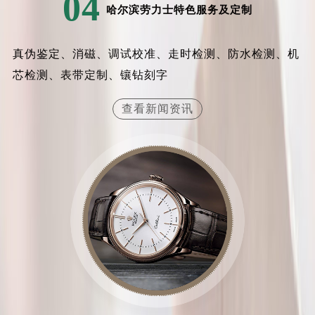
04
哈尔滨劳力士特色服务及定制
内蒙古自治区乌兰察布市集宁区恩和大街劳力士售后服务中心（需提前预约）
内蒙古自治区锡林郭勒盟市锡林浩特市光明街与额尔敦路交叉口劳力士售后服务中心（需提前预约）
内蒙古自治区兴安盟市乌兰浩特市兴安大街劳力士售后服务中心（需提前预约）
真伪鉴定、消磁、调试校准、走时检测、防水检测、机
山西省大同市平城区迎宾街劳力士售后服务中心（需提前预约）
芯检测、表带定制、镶钻刻字
山西省晋城市城区黄华街劳力士售后服务中心（需提前预约）
查看新闻资讯
山西省晋中市榆次区顺城街劳力士售后服务中心（需提前预约）
山西省临汾市尧都区解放路劳力士售后服务中心（需提前预约）
山西省吕梁市离石区永宁中路与建设街交叉口劳力士售后服务中心（需提前预约）
山西省朔州市朔城区怡西路与鄯阳西街交汇处劳力士售后服务中心（需提前预约）
山西省忻州市忻府区和平东街与七一南路交叉口劳力士售后服务中心（需提前预约）
山西省阳泉市郊区平阳东街与新城大道交叉口劳力士售后服务中心（需提前预约）
山西省运城市盐湖区河东街劳力士售后服务中心（需提前预约）
山西省长治市潞州区英雄中路劳力士售后服务中心（需提前预约）
山西省太原市迎泽区迎泽街道解放路15号亨得利名表维修授权店3楼劳力士售后服务中心（需提前预约）
天津市和平区赤峰道136号天津国际金融中心26层2603室劳力士售后服务中心（需提前预约）
安徽省安庆市迎江区人民路劳力士售后服务中心（需提前预约）