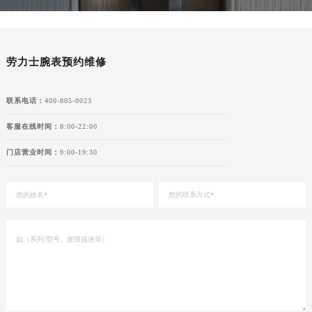
湖北省宜昌市西陵区夷陵大道与港窑路劳力士售后服务中心（需提前预约）
湖南省常德市武陵区人民路劳力士售后服务中心（需提前预约）
湖南省郴州市北湖区国庆北路劳力士售后服务中心（需提前预约）
劳力士腕表预约维修
湖南省衡阳市雁峰区解放路劳力士售后服务中心（需提前预约）
湖南省怀化市鹤城区迎丰中路劳力士售后服务中心（需提前预约）
联系电话：
400-805-0023
湖南省娄底市娄星区长青街劳力士售后服务中心（需提前预约）
湖南省邵阳市双清区东风路劳力士售后服务中心（需提前预约）
客服在线时间：
8:00-22:00
湖南省湘潭市雨湖区莲城大道劳力士售后服务中心（需提前预约）
门店营业时间：
9:00-19:30
湖南省益阳市赫山区桃花仑路劳力士售后服务中心（需提前预约）
湖南省永州市冷水滩区永州大道与中兴路交叉口劳力士售后服务中心（需提前预约）
湖南省岳阳市岳阳楼区东茅岭路劳力士售后服务中心（需提前预约）
湖南省张家界市永定区解放路劳力士售后服务中心（需提前预约）
湖南省长沙市芙蓉区建湘路393号世茂环球金融中心写字楼10层1013室劳力士售后服务中心（需提前预约）
湖南省株洲市芦淞区建设南路劳力士售后服务中心（需提前预约）
甘肃省白银市白银区北京路劳力士售后服务中心（需提前预约）
甘肃省定西市安定区解放路劳力士售后服务中心（需提前预约）