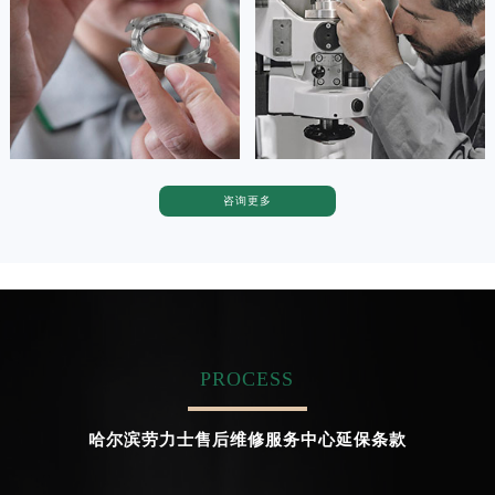
广东省茂名市电白区水东街道迎宾大道劳力士售后服务中心（需提前预约）
广东省梅州市梅江区金燕大道劳力士售后服务中心（需提前预约）


广东省清远市清城区湖西路劳力士售后服务中心（需提前预约）
天津劳力士维修
上海劳力士维修
广东省汕头市龙湖区长平路劳力士售后服务中心（需提前预约）
广东省汕尾市城区香洲街道园林社区翠园街劳力士售后服务中心（需提前预约）
广东省韶关市武江区芙蓉新区与老城中心交汇处劳力士售后服务中心（需提前预约）
广东省深圳市罗湖区深南东路5001号华润大厦17层1701室劳力士售后服务中心（需提前预约）
咨询更多
卡罗琳·卡桑德拉
辛迪·克莱门特
广东省阳江市江城区东风一路劳力士售后服务中心（需提前预约）
资深劳力士技师
资深劳力士技师
是劳力士售后维修服务中心
是劳力士维修售后服务中心
广东省云浮市云城区金山路劳力士售后服务中心（需提前预约）
(劳力士保养售后中心)
(劳力士维修保养中心)
广东省湛江市赤坎区观海北路劳力士售后服务中心（需提前预约）
的高级技师之一
的高级技师之一
Chengdu Rolex Maintain center
Beijing Rolex Maintain center
广东省肇庆市端州区信安大道与砚都大道交汇处劳力士售后服务中心（需提前预约）
广西壮族自治区百色市右江区中山二路劳力士售后服务中心（需提前预约）
PROCESS
广西壮族自治区北海市海城区北京路劳力士售后服务中心（需提前预约）


成都劳力士维修
北京劳力士维修售后服务中心
广西壮族自治区崇左市江州区石景林街道友谊大道与丽川路交汇处劳力士售后服务中心（需提前预约）
哈尔滨劳力士售后维修服务中心延保条款
广西壮族自治区防城港市港口区金花茶大道劳力士售后服务中心（需提前预约）
广西壮族自治区贵港市港北区港城街道布山大道与仙衣路交叉口劳力士售后服务中心（需提前预约）