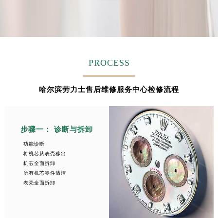
安徽省蚌埠市蚌山区淮河路劳力士售后服务中心（需提前预约）
安徽省亳州市谯城区魏武大道劳力士售后服务中心（需提前预约）
安徽省池州市贵池区长江路劳力士售后服务中心（需提前预约）
安徽省滁州市琅琊区南谯北路劳力士售后服务中心（需提前预约）
安徽省阜阳市颍州区颍州北路劳力士售后服务中心（需提前预约）
PROCESS
安徽省淮北市相山区淮海路劳力士售后服务中心（需提前预约）
安徽省淮南市田家庵区国庆中路劳力士售后服务中心（需提前预约）
哈尔滨劳力士售后维修服务中心检修流程
安徽省黄山市屯溪区黄山西路劳力士售后服务中心（需提前预约）
安徽省六安市金安区解放中路劳力士售后服务中心（需提前预约）
步骤一： 诊断与拆卸
安徽省马鞍山市雨山区湖南西路劳力士售后服务中心（需提前预约）
安徽省宿州市埇桥区人民中路劳力士售后服务中心（需提前预约）
功能诊断
将机芯从表壳移出
安徽省铜陵市铜官区石城大道劳力士售后服务中心（需提前预约）
机芯全面拆卸
安徽省芜湖市镜湖区中山路步行街劳力士售后服务中心（需提前预约）
所有机芯零件清洁
表壳全面拆卸
安徽省宣城市宣州区叠嶂西路劳力士售后服务中心（需提前预约）
福建省龙岩市新罗区九一南路劳力士售后服务中心（需提前预约）
福建省南平市建阳区人民西路劳力士售后服务中心（需提前预约）