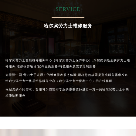
内蒙古自治区呼和浩特市玉泉区大学西街70号华润万象城写字楼（鄂尔多斯大厦）23层2326室（需提前预约）
SERVICE
甘肃省兰州市七里河区西津西路16号兰州中心写字楼21层2102室（需提前预约）
重庆市解放碑渝中区民权路28号英利国际金融中心写字楼20层01室（需提前预约）
哈尔滨劳力士维修服务
黑龙江省大庆市萨尔图区会战大街劳力士售后服务中心（需提前预约）
黑龙江省鹤岗市向阳区红军路劳力士售后服务中心（需提前预约）
黑龙江省黑河市爱辉区中央街劳力士售后服务中心（需提前预约）
黑龙江省鸡西市鸡冠区红军路劳力士售后服务中心（需提前预约）
哈尔滨劳力士售后维修服务中心（哈尔滨劳力士保养中心）,为您提供最全的劳力士维
黑龙江省佳木斯市向阳区长安路劳力士售后服务中心（需提前预约）
修服务/维修保养项目/配件更换服务/特色服务及需求定制服务
黑龙江省牡丹江市东安区太平路劳力士售后服务中心（需提前预约）
为保障中国·劳力士手表用户的维修保养服务体验,请将您的故障类型或服务需求发送
黑龙江省七台河市桃山区大同街劳力士售后服务中心（需提前预约）
给哈尔滨劳力士售后维修服务中心（哈尔滨劳力士保养中心）的在线客服
黑龙江省齐齐哈尔市龙沙区龙华路劳力士售后服务中心（需提前预约）
根据您的不同需求，客服将为您安排专业的修表技师进行一对一的哈尔滨劳力士手表
维修诊断服务！
黑龙江省双鸭山市尖山区新兴大街劳力士售后服务中心（需提前预约）
黑龙江省绥化市北林区新华街与康庄路交叉口劳力士售后服务中心（需提前预约）
黑龙江省伊春市伊美区通河路劳力士售后服务中心（需提前预约）
吉林省白城市洮北区明仁南街劳力士售后服务中心（需提前预约）
吉林省白山市浑江区浑江大街劳力士售后服务中心（需提前预约）