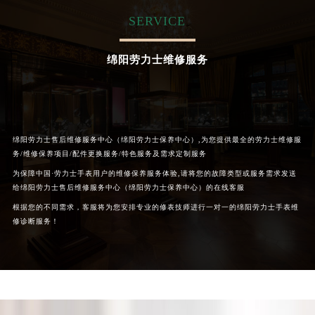
内蒙古自治区呼和浩特市玉泉区大学西街70号华润万象城写字楼（鄂尔多斯大厦）23层2326室（需提前预约）
SERVICE
甘肃省兰州市七里河区西津西路16号兰州中心写字楼21层2102室（需提前预约）
重庆市解放碑渝中区民权路28号英利国际金融中心写字楼20层01室（需提前预约）
绵阳劳力士维修服务
黑龙江省大庆市萨尔图区会战大街劳力士售后服务中心（需提前预约）
黑龙江省鹤岗市向阳区红军路劳力士售后服务中心（需提前预约）
黑龙江省黑河市爱辉区中央街劳力士售后服务中心（需提前预约）
黑龙江省鸡西市鸡冠区红军路劳力士售后服务中心（需提前预约）
绵阳劳力士售后维修服务中心（绵阳劳力士保养中心）,为您提供最全的劳力士维修服
黑龙江省佳木斯市向阳区长安路劳力士售后服务中心（需提前预约）
务/维修保养项目/配件更换服务/特色服务及需求定制服务
黑龙江省牡丹江市东安区太平路劳力士售后服务中心（需提前预约）
为保障中国·劳力士手表用户的维修保养服务体验,请将您的故障类型或服务需求发送
黑龙江省七台河市桃山区大同街劳力士售后服务中心（需提前预约）
给绵阳劳力士售后维修服务中心（绵阳劳力士保养中心）的在线客服
黑龙江省齐齐哈尔市龙沙区龙华路劳力士售后服务中心（需提前预约）
根据您的不同需求，客服将为您安排专业的修表技师进行一对一的绵阳劳力士手表维
修诊断服务！
黑龙江省双鸭山市尖山区新兴大街劳力士售后服务中心（需提前预约）
黑龙江省绥化市北林区新华街与康庄路交叉口劳力士售后服务中心（需提前预约）
黑龙江省伊春市伊美区通河路劳力士售后服务中心（需提前预约）
吉林省白城市洮北区明仁南街劳力士售后服务中心（需提前预约）
吉林省白山市浑江区浑江大街劳力士售后服务中心（需提前预约）