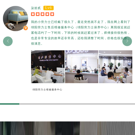
香港特别行政区尖沙咀区油尖旺区广东道劳力士售后服务中心（需提前预约）
Lv6
柒拾贰
香港特别行政区金钟区中西区金钟道劳力士售后服务中心（需提前预约）





香港特别行政区九龙区油尖旺区弥敦道劳力士售后服务中心（需提前预约）
我的小劳力士已经戴了很久了，最近突然就不走了，我在网上看到了
绵阳劳力士售后维修服务中心（绵阳劳力士保养中心）离我很近就赶
香港特别行政区铜锣湾区湾仔区轩尼诗道劳力士售后服务中心（需提前预约）
紧电话约了一下时间，下班的时候就赶紧过来了，师傅接待很热情，
河南省安阳市文峰区解放大道劳力士售后服务中心（需提前预约）
也是非常专业的效率还非常高，还给我调整了时间，价格也很实惠，


很满意。
河南省鹤壁市淇滨区九州路劳力士售后服务中心（需提前预约）
河南省济源市沁园街道济水大道劳力士售后服务中心（需提前预约）
河南省焦作市解放区解放路劳力士售后服务中心（需提前预约）
河南省开封市鼓楼区中山路劳力士售后服务中心（需提前预约）
河南省洛阳市西工区中州中路与解放路交叉口劳力士售后服务中心（需提前预约）
河南省漯河市源汇区交通路劳力士售后服务中心（需提前预约）
绵阳劳力士维修服务中心
河南省南阳市宛城区范蠡东路与南都路交叉口劳力士售后服务中心（需提前预约）
河南省平顶山市卫东区建设路劳力士售后服务中心（需提前预约）
河南省濮阳市大华龙区开州路绿城路交叉口劳力士售后服务中心（需提前预约）
河南省三门峡市湖滨区和平路劳力士售后服务中心（需提前预约）
河南省商丘市梁园区神火大道劳力士售后服务中心（需提前预约）