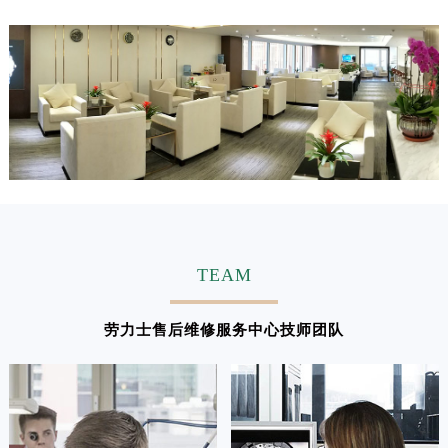
江西省吉安市吉州区井冈山大道劳力士售后服务中心（需提前预约）
江西省景德镇市珠山区珠山中路劳力士售后服务中心（需提前预约）
江西省九江市浔阳区浔阳路劳力士售后服务中心（需提前预约）
江西省南昌市红谷滩新区红谷中大道998号绿地双子塔（中央广场）A1座办公楼14层1407室劳力士售后服务中心（需提前预约）
江西省萍乡市安源区萍安北大道与康庄路交叉口劳力士售后服务中心（需提前预约）
江西省上饶市信州区滨江西路劳力士售后服务中心（需提前预约）
江西省新余市渝水区北湖西路劳力士售后服务中心（需提前预约）
江西省宜春市袁州区中山中路劳力士售后服务中心（需提前预约）
江西省鹰潭市月湖区胜利东路劳力士售后服务中心（需提前预约）
山东省德州市德城区东风中路劳力士售后服务中心（需提前预约）
TEAM
山东省东营市东营区济南路劳力士售后服务中心（需提前预约）
山东省济南市历下区经十路11111号华润中心写字楼（万象城）15层1508室劳力士售后服务中心（需提前预约）
劳力士售后维修服务中心技师团队
山东省济宁市任城区太白楼路劳力士售后服务中心（需提前预约）
山东省莱芜市文化南路8号银座商城名表维修一楼名表维修劳力士售后服务中心（需提前预约）
山东省临沂市兰山区解放路劳力士售后服务中心（需提前预约）
山东省日照市东港区烟台路劳力士售后服务中心（需提前预约）