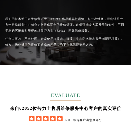
广西壮族自治区桂林市秀峰区红岭路劳力士售后服务中心（需提前预约）
广西壮族自治区河池市金城江区金城江街道朝阳路劳力士售后服务中心（需提前预约）
我们的技术部门在维修劳力士（Rolex）作品时非常谨慎。每一次维修，我们绵阳劳
广西壮族自治区贺州市八步区城东街道灵峰南路劳力士售后服务中心（需提前预约）
力士维修服务中心都会为您提供两年的维修保证。此保证涵盖人工费用和备件，不同
广西壮族自治区来宾市兴宾区桂中大道劳力士售后服务中心（需提前预约）
于您购买腕表时获得的绵阳劳力士（Rolex）国际保修服务。
广西壮族自治区柳州市城中区中山中路劳力士售后服务中心（需提前预约）
任何由事故、不当处理、错误使用（撞击、碰撞、将非防水腕表置于潮湿环境等）、
广西壮族自治区钦州市钦南区金海湾东大街劳力士售后服务中心（需提前预约）
修改、操作进行的维修而造成的问题，均不在此保证范围之内。
广西壮族自治区梧州市万秀区龙湖镇高旺路劳力士售后服务中心（需提前预约）
广西壮族自治区玉林市玉州区金玉路劳力士售后服务中心（需提前预约）
海南省儋州市儋州市那大镇兰洋北路劳力士售后服务中心（需提前预约）
海南省东方市八所镇解放西路劳力士售后服务中心（需提前预约）
海南省琼海市嘉积镇东风路劳力士售后服务中心（需提前预约）
海南省三沙市西沙区西沙群岛永兴岛北京路劳力士售后服务中心（需提前预约）
EVALUATE
海南省三亚市吉阳区迎宾路劳力士售后服务中心（需提前预约）
62852
来自
位劳力士售后维修服务中心客户的真实评价
海南省万宁市万城镇解放路劳力士售后服务中心（需提前预约）





海南省文昌市文城镇教育东路劳力士售后服务中心（需提前预约）
5.0
综合客户满意度评分
海南省五指山市通什镇三月三大道劳力士售后服务中心（需提前预约）