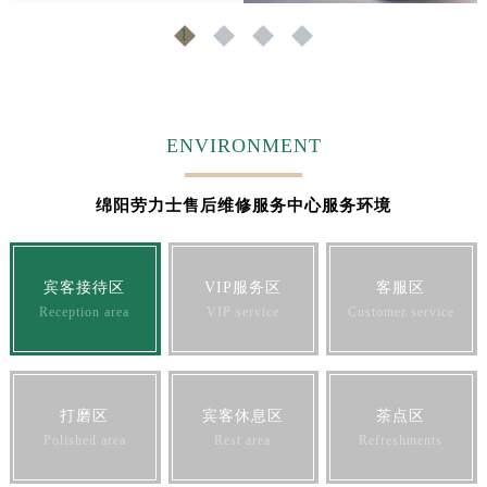
福建省宁德市蕉城区天湖东路劳力士售后服务中心（需提前预约）
1
2
3
4
福建省莆田市城厢区霞林街道荔华东大道劳力士售后服务中心（需提前预约）
福建省三明市三元区东乾二路劳力士售后服务中心（需提前预约）
福建省漳州市龙文区步港路劳力士售后服务中心（需提前预约）
江苏省常州市新北区龙锦路1590号现代传媒中心5号楼10层1008室劳力士售后服务中心（需提前预约）
ENVIRONMENT
江苏省淮安市清江浦区淮海北路劳力士售后服务中心（需提前预约）
江苏省连云港市海州区通灌北路劳力士售后服务中心（需提前预约）
绵阳劳力士售后维修服务中心服务环境
江苏省南京市秦淮区中山南路1号南京中心22层22-C1-C3室劳力士售后服务中心（需提前预约）
江苏省宿迁市宿城区西湖路劳力士售后服务中心（需提前预约）
宾客接待区
VIP服务区
客服区
江苏省泰州市海陵区永定东路399号置地商务中心东塔（华润万象城）17层1706室劳力士售后服务中心（需提前预约）
Reception area
VIP service
Customer service
江苏省徐州市鼓楼区淮海东路29号苏宁广场IFC国际金融中心35层3508室劳力士售后服务中心（需提前预约）
江苏省盐城市盐都区世纪大道5号盐城金融城写字楼1号楼16层1604室劳力士售后服务中心（需提前预约）
江苏省扬州市邗江区国展路29号星耀天地写字楼1号楼18层1803室劳力士售后服务中心（需提前预约）
江苏省镇江市京口区中山东路劳力士售后服务中心（需提前预约）
打磨区
宾客休息区
茶点区
Polished area
Rest area
Refreshments
江西省抚州市临川区赣东大道劳力士售后服务中心（需提前预约）
江西省赣州市章贡区文清路劳力士售后服务中心（需提前预约）