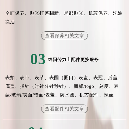
辽宁省盘锦市兴隆台区石油大街劳力士售后服务中心（需提前预约）
辽宁省铁岭市银州区南马路劳力士售后服务中心（需提前预约）
全面保养、抛光打磨翻新、局部抛光、机芯保养、洗油
辽宁省营口市站前区市府路与渤海大街交叉口劳力士售后服务中心（需提前预约）
换油
辽宁省沈阳市沈河区中街路137号亨得利名表维修授权店1楼劳力士售后服务中心（需提前预约）
查看保养相关文章
辽宁省沈阳市沈河区中街路83号亨得利名表维修授权店1楼劳力士售后服务中心（需提前预约）
北京市朝阳区建国门外大街甲6号华熙国际中心D座11层1102室劳力士售后服务中心（北京总部）（需提前预约）
北京市东城区东长安街1号王府井东方广场W3座6层602室劳力士售后服务中心（需提前预约）
03
绵阳劳力士配件更换服务
河北省保定市竞秀区朝阳北大街北国先天下劳力士售后服务中心（需提前预约）
内蒙古自治区阿拉善盟市左旗土尔扈特大街劳力士售后服务中心（需提前预约）
内蒙古自治区巴彦淖尔市临河区新华街劳力士售后服务中心（需提前预约）
表扣、表带、表节、表圈（圈口）表盘、表冠、后盖、
内蒙古自治区包头市青山区幸福路甲3号王府井百货名表维修劳力士售后服务中心（需提前预约）
底盖、指针（时针分针秒针）、商标/logo、刻度、表
内蒙古自治区赤峰市红山区哈达街劳力士售后服务中心（需提前预约）
蒙/玻璃/表面/镜面/表盖、防水圈、机芯配件、螺丝
内蒙古自治区鄂尔多斯市东胜区伊金霍洛街劳力士售后服务中心（需提前预约）
查看配件相关文章
内蒙古自治区呼伦贝尔市海拉尔区中央街劳力士售后服务中心（需提前预约）
内蒙古自治区通辽市科尔沁区明仁大街劳力士售后服务中心（需提前预约）
内蒙古自治区乌海市海勃湾区人民南路劳力士售后服务中心（需提前预约）