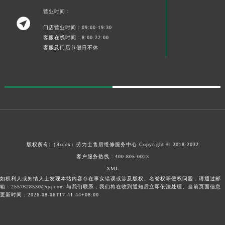
宁夏回族自治区中卫市沙坡头区鼓楼东街劳力士售后服务中心（需提前预约）
营业时间：

青海省果洛藏族自治州玛沁县团结路劳力士售后服务中心（需提前预约）
门店营业时间：09:00-19:30
青海省海北藏族自治州海晏县将军路劳力士售后服务中心（需提前预约）
客服在线时间：8:00-22:00
客服及门店节假日不休
青海省海东市乐都区滨河路劳力士售后服务中心（需提前预约）
青海省海南藏族自治州共和县青海湖大街劳力士售后服务中心（需提前预约）
青海省海西蒙古族藏族自治州德令哈市柴达木路劳力士售后服务中心（需提前预约）
青海省黄南藏族自治州同仁市德合隆路劳力士售后服务中心（需提前预约）
青海省西宁市城西区海湖新区西关大道劳力士售后服务中心（需提前预约）
青海省玉树藏族自治州结古镇胜利路劳力士售后服务中心（需提前预约）
陕西省安康市汉滨区金州路劳力士售后服务中心（需提前预约）
版权所有:（Rolex）
劳力士售后维修服务中心
Copyright © 2018-2032
陕西省宝鸡市渭滨区经二路劳力士售后服务中心（需提前预约）
客户服务热线：
400-805-0023
陕西省汉中市汉台区北大街劳力士售后服务中心（需提前预约）
XML
陕西省商洛市商州区州城街劳力士售后服务中心（需提前预约）
如权利人或知情人士发现本站内容存在事实错误或涉及版权、名誉权等侵权问题，请通过邮
箱：2557628530@qq.com 与我们联系，我们将在收到通知后立即依法处理。当前页面信息
陕西省铜川市王益区红旗街劳力士售后服务中心（需提前预约）
更新时间：2026-08-06T17:41:44+08:00
陕西省渭南市临渭区东风大街劳力士售后服务中心（需提前预约）
陕西省咸阳市秦都区沣西新城统一西路与白马河路交汇处劳力士售后服务中心（需提前预约）