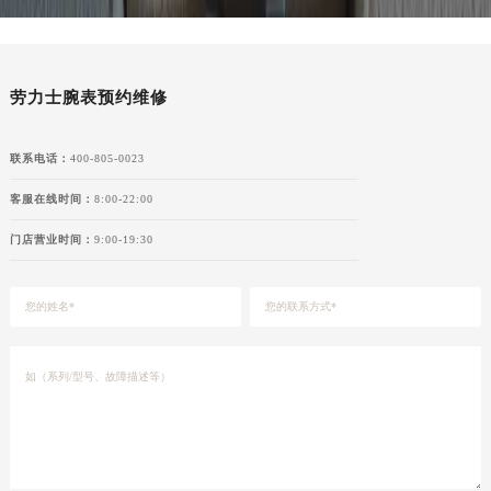
湖北省宜昌市西陵区夷陵大道与港窑路劳力士售后服务中心（需提前预约）
湖南省常德市武陵区人民路劳力士售后服务中心（需提前预约）
湖南省郴州市北湖区国庆北路劳力士售后服务中心（需提前预约）
劳力士腕表预约维修
湖南省衡阳市雁峰区解放路劳力士售后服务中心（需提前预约）
湖南省怀化市鹤城区迎丰中路劳力士售后服务中心（需提前预约）
联系电话：
400-805-0023
湖南省娄底市娄星区长青街劳力士售后服务中心（需提前预约）
湖南省邵阳市双清区东风路劳力士售后服务中心（需提前预约）
客服在线时间：
8:00-22:00
湖南省湘潭市雨湖区莲城大道劳力士售后服务中心（需提前预约）
门店营业时间：
9:00-19:30
湖南省益阳市赫山区桃花仑路劳力士售后服务中心（需提前预约）
湖南省永州市冷水滩区永州大道与中兴路交叉口劳力士售后服务中心（需提前预约）
湖南省岳阳市岳阳楼区东茅岭路劳力士售后服务中心（需提前预约）
湖南省张家界市永定区解放路劳力士售后服务中心（需提前预约）
湖南省长沙市芙蓉区建湘路393号世茂环球金融中心写字楼10层1013室劳力士售后服务中心（需提前预约）
湖南省株洲市芦淞区建设南路劳力士售后服务中心（需提前预约）
甘肃省白银市白银区北京路劳力士售后服务中心（需提前预约）
甘肃省定西市安定区解放路劳力士售后服务中心（需提前预约）