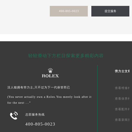
甘肃省敦煌市沙州镇阳关中路劳力士售后服务中心（需提前预约）
400-805-0023
提交服务
甘肃省合作市人民街劳力士售后服务中心（需提前预约）
甘肃省嘉峪关市雄关区新华中路劳力士售后服务中心（需提前预约）
甘肃省金昌市金川区北京路劳力士售后服务中心（需提前预约）
甘肃省酒泉市肃州区西大街劳力士售后服务中心（需提前预约）
甘肃省临夏市城南街道团结路劳力士售后服务中心（需提前预约）
甘肃省陇南市武都区人民路劳力士售后服务中心（需提前预约）
轻轻滑动下方栏目探索更多精彩内容
甘肃省平凉市崆峒区西大街劳力士售后服务中心（需提前预约）
甘肃省庆阳市西峰区南大街劳力士售后服务中心（需提前预约）
劳力士文章
甘肃省天水市秦州区民主路劳力士售后服务中心（需提前预约）
甘肃省武威市凉州区迎宾路劳力士售后服务中心（需提前预约）
没人能拥有劳力士,只不过为下一代保管而已
查看维修相
甘肃省张掖市甘州区民乐北路劳力士售后服务中心（需提前预约）
(You never actually own a Rolex.You merely look after it
查看保养相
宁夏回族自治区固原市原州区文化街劳力士售后服务中心（需提前预约）
for the next ...”
查看配件相
宁夏回族自治区石嘴山市大武口区贺兰山路劳力士售后服务中心（需提前预约）

总部服务热线
宁夏回族自治区吴忠市利通区开元大道劳力士售后服务中心（需提前预约）
查看新闻资
400-805-0023
宁夏回族自治区银川市兴庆区新华东路97号新百中心C馆一层C1-18号商铺劳力士售后服务中心（需提前预约）