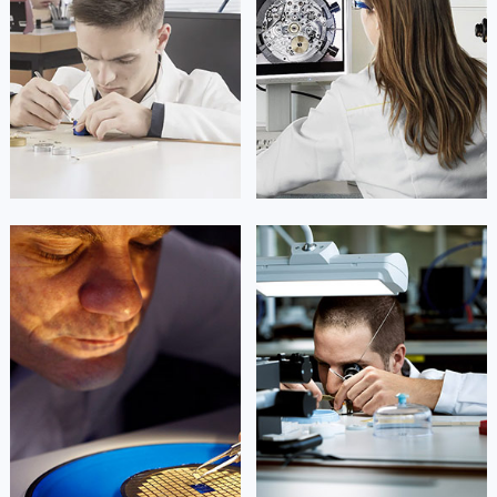
山东省泰安市泰山区财源街道泰山大街劳力士售后服务中心（需提前预约）
山东省威海市环翠区新威海路89号振华商厦一楼名表维修劳力士售后服务中心（需提前预约）
山东省潍坊市奎文区东风东街劳力士售后服务中心（需提前预约）
山东省枣庄市滕州市北辛路与善国路交叉口劳力士售后服务中心（需提前预约）
山东省淄博市张店区金晶大道劳力士售后服务中心（需提前预约）
上海市黄浦区南京东路299号宏伊国际广场写字楼8层806室劳力士售后服务中心（需提前预约）
上海市徐汇区虹桥路3号港汇中心2座37层3705室劳力士售后服务中心（需提前预约）
浙江省杭州市上城区钱江路1366号华润大厦A座5层503-5室劳力士售后服务中心（需提前预约）
凯罗尔·切尔西
达芙妮·克劳迪娅
浙江省湖州市吴兴区劳动路劳力士售后服务中心（需提前预约）
资深劳力士技师
资深劳力士技师
浙江省嘉兴市南湖区广益路705号嘉兴世界贸易中心A座13层1304室劳力士售后服务中心（需提前预约）
是劳力士售后维修服务中心
是劳力士手表维修点
(劳力士保养中心)
(劳力士售后服务中心)
浙江省金华市金东区东市南街777号金华万达广场4号楼22楼2209室劳力士售后服务中心（需提前预约）
的高级技师之一
的高级技师之一
Beijing Rolex Maintain center
Shanghai Rolex Maintain center
浙江省丽水市莲都区解放街劳力士售后服务中心（需提前预约）
浙江省宁波市江北区大闸南路500号来福士广场办公楼20层2009室劳力士售后服务中心（需提前预约）
浙江省衢州市柯城区上街劳力士售后服务中心（需提前预约）


北京劳力士维修
上海劳力士维修
浙江省绍兴市越城区胜利东路379号世茂天际中心写字楼8层805室劳力士售后服务中心（需提前预约）
浙江省舟山市定海区解放东路劳力士售后服务中心（需提前预约）