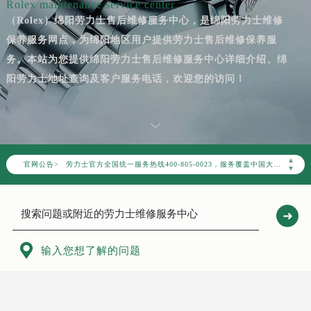
Rolex maintenance service center
（Rolex）绵阳劳力士售后维修服务中心，是绵阳劳力士维修
保养服务网点，为绵阳地区用户提供劳力士售后维修保养服
务。本站为您提供绵阳劳力士售后维修服务中心详细介绍、绵
阳劳力士地址查询及客户服务电话，欢迎您的访问！
2026年8月劳力士中国区售后服务网络优化升级公告
2026年8月劳力士全国官方售后客户服务热线：400-805-0023
▲
官网公告>
劳力士官方全国统一服务热线400-805-0023，服务覆盖中国大陆、香港、澳门、台湾全部区域（非大陆需加拨“+86”）
▼
2026年8月劳力士售后服务中心最新网点地址：
北京市朝阳区建国门外大街甲6号华熙国际中心写字楼D座11层1102室（北京总部）（需提前预约）
北京市东城区东长安街1号东方广场写字楼W3座6层602室（需提前预约）
天津市和平区赤峰道136号天津国际金融中心写字楼26层2603室（需提前预约）

输入您想了解的问题
上海市徐汇区虹桥路3号港汇中心写字楼2座37层3705室（需提前预约）
上海市黄浦区南京东路299号宏伊国际广场写字楼8层806室（需提前预约）
南京市秦淮区中山南路1号（新街口）南京中心写字楼22层C1-1室（需提前预约）