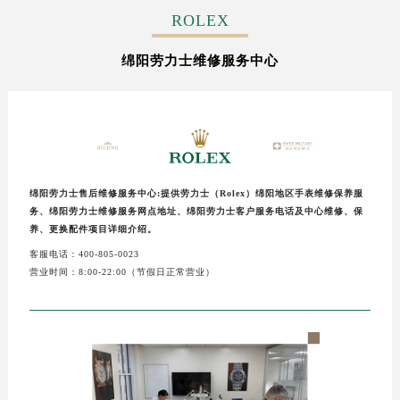
常州市新北区龙锦路1590号现代传媒中心写字楼5号楼10层1008室（需提前预约）
ROLEX
徐州市鼓楼区淮海东路29号苏宁广场IFC国际金融中心写字楼35层3508室（需提前预约）
绵阳劳力士维修服务中心
扬州市邗江区国展路29号星耀天地写字楼1号楼18层1803室（需提前预约）
盐城市盐都区世纪大道5号盐城金融城写字楼1号楼16层1604室（需提前预约）
泰州市海陵区永定东路399号置地商务中心东塔写字楼（华润万象城）17层1706室（需提前预约）
宁波市江北区大闸南路500号来福士广场办公楼20层2009室（需提前预约）
杭州市上城区钱江路1366号华润大厦写字楼A座5层503-5室（需提前预约）
金华市金东区东市南街777号金华万达广场写字楼4号楼22层2209室（需提前预约）
绵阳劳力士售后维修服务中心:提供劳力士（Rolex）绵阳地区手表维修保养服
务、绵阳劳力士维修服务网点地址、绵阳劳力士客户服务电话及中心维修、保
绍兴市越城区胜利东路379号世茂天际中心写字楼8层805室（需提前预约）
养、更换配件项目详细介绍。
嘉兴市南湖区广益路705号嘉兴世界贸易中心写字楼A座13层1304室（需提前预约）
客服电话：400-805-0023
南昌市红谷滩新区红谷中大道998号绿地双子塔（中央广场）A1座办公楼14层07室（需提前预约）
营业时间：8:00-22:00（节假日正常营业）
济南市历下区经十路11111号华润中心写字楼（万象城）15层1508室（需提前预约）
广州市天河区天河路230号万菱汇国际中心写字楼A塔7层704室（需提前预约）
广州市越秀区环市东路371-375号世界贸易中心大厦南塔写字楼15层07室（需提前预约）
深圳市罗湖区深南东路5001号华润大厦写字楼17层1701室（需提前预约）
惠州市惠城区江北文昌一路7号华贸大厦写字楼1座30层05室（需提前预约）