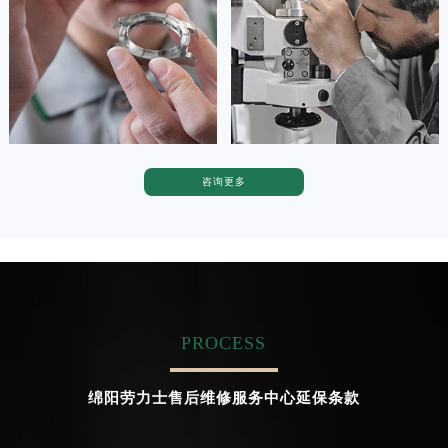
广东省茂名市电白区水东街道迎宾大道劳力士售后服务中心（需提前预约）
广东省梅州市梅江区金燕大道劳力士售后服务中心（需提前预约）


广东省清远市清城区湖西路劳力士售后服务中心（需提前预约）
天津劳力士维修
上海劳力士维修
广东省汕头市龙湖区长平路劳力士售后服务中心（需提前预约）
广东省汕尾市城区香洲街道园林社区翠园街劳力士售后服务中心（需提前预约）
广东省韶关市武江区芙蓉新区与老城中心交汇处劳力士售后服务中心（需提前预约）
广东省深圳市罗湖区深南东路5001号华润大厦17层1701室劳力士售后服务中心（需提前预约）
咨询更多
卡罗琳·卡桑德拉
辛迪·克莱门特
广东省阳江市江城区东风一路劳力士售后服务中心（需提前预约）
资深劳力士技师
资深劳力士技师
是劳力士售后维修服务中心
是劳力士维修售后服务中心
广东省云浮市云城区金山路劳力士售后服务中心（需提前预约）
(劳力士保养售后中心)
(劳力士维修保养中心)
广东省湛江市赤坎区观海北路劳力士售后服务中心（需提前预约）
的高级技师之一
的高级技师之一
Chengdu Rolex Maintain center
Beijing Rolex Maintain center
广东省肇庆市端州区信安大道与砚都大道交汇处劳力士售后服务中心（需提前预约）
广西壮族自治区百色市右江区中山二路劳力士售后服务中心（需提前预约）
PROCESS
广西壮族自治区北海市海城区北京路劳力士售后服务中心（需提前预约）


成都劳力士维修
北京劳力士维修售后服务中心
广西壮族自治区崇左市江州区石景林街道友谊大道与丽川路交汇处劳力士售后服务中心（需提前预约）
绵阳劳力士售后维修服务中心延保条款
广西壮族自治区防城港市港口区金花茶大道劳力士售后服务中心（需提前预约）
广西壮族自治区贵港市港北区港城街道布山大道与仙衣路交叉口劳力士售后服务中心（需提前预约）