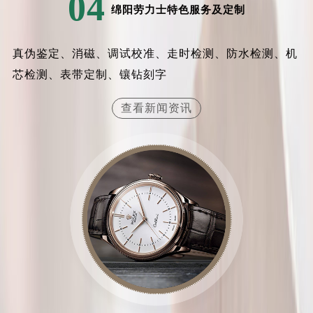
04
绵阳劳力士特色服务及定制
内蒙古自治区乌兰察布市集宁区恩和大街劳力士售后服务中心（需提前预约）
内蒙古自治区锡林郭勒盟市锡林浩特市光明街与额尔敦路交叉口劳力士售后服务中心（需提前预约）
内蒙古自治区兴安盟市乌兰浩特市兴安大街劳力士售后服务中心（需提前预约）
真伪鉴定、消磁、调试校准、走时检测、防水检测、机
山西省大同市平城区迎宾街劳力士售后服务中心（需提前预约）
芯检测、表带定制、镶钻刻字
山西省晋城市城区黄华街劳力士售后服务中心（需提前预约）
查看新闻资讯
山西省晋中市榆次区顺城街劳力士售后服务中心（需提前预约）
山西省临汾市尧都区解放路劳力士售后服务中心（需提前预约）
山西省吕梁市离石区永宁中路与建设街交叉口劳力士售后服务中心（需提前预约）
山西省朔州市朔城区怡西路与鄯阳西街交汇处劳力士售后服务中心（需提前预约）
山西省忻州市忻府区和平东街与七一南路交叉口劳力士售后服务中心（需提前预约）
山西省阳泉市郊区平阳东街与新城大道交叉口劳力士售后服务中心（需提前预约）
山西省运城市盐湖区河东街劳力士售后服务中心（需提前预约）
山西省长治市潞州区英雄中路劳力士售后服务中心（需提前预约）
山西省太原市迎泽区迎泽街道解放路15号亨得利名表维修授权店3楼劳力士售后服务中心（需提前预约）
天津市和平区赤峰道136号天津国际金融中心26层2603室劳力士售后服务中心（需提前预约）
安徽省安庆市迎江区人民路劳力士售后服务中心（需提前预约）