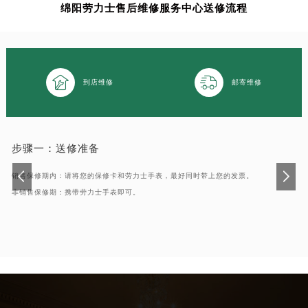
绵阳劳力士售后维修服务中心送修流程
南通市崇川区工农路57号圆融广场写字楼16层1603室（需提前预约）
苏州市苏州工业园区星港街199号苏州中心办公楼C座22层08室（需提前预约）
武汉市江汉区解放大道686号世界贸易大厦38层09室（需提前预约）
南宁市青秀区金湖路59号地王大厦12楼1224室（需提前预约）


到店维修
邮寄维修
合肥市蜀山区潜山路111号万象城华润大厦B座12楼03室（需提前预约）
泉州市丰泽区宝洲路729号浦西万达中心写字楼A座7楼709室（需提前预约）
青岛市南区山东路6号华润大厦B座22层04室（需提前预约）
烟台市芝罘区胜利路139号万达金融中心A座907室（需提前预约）
步骤一：
送修准备
长春市朝阳区西安大路727号中银大厦A座(旺进大厦)18层09室（需提前预约）
销售保修期内：请将您的保修卡和劳力士手表，最好同时带上您的发票。
贵阳市南明区都司高架桥路33号亨特国际金融中心14楼14D（需提前预约）
非销售保修期：携带劳力士手表即可。
昆明市盘龙区北京路928号同德昆明广场写字楼10层06室（需提前预约）
石家庄市长安区中山东路39号勒泰中心写字楼B座13层07室（需提前预约）
西安市碑林区南关正街88号华侨城长安国际中心E座6楼10室（需提前预约）
海口市龙华区金贸东路5号海口华润大厦B座17层1707室（需提前预约）
唐山市路南区新华东道100号万达广场写字楼A座10层1002室（需提前预约）
台州市椒江区东海大道1800号腾达中心东1幢20楼2002室（需提前预约）