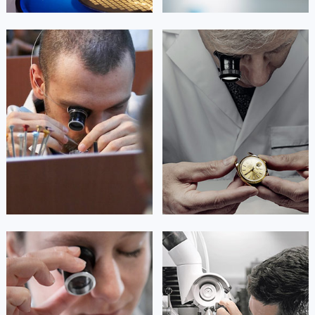
澳门特别行政区大堂区议事亭前地（新马路）劳力士售后服务中心（需提前预约）
澳门特别行政区风顺堂区南湾大马路劳力士售后服务中心（需提前预约）
艾德琳·亚历桑德拉
艾莉森·安吉莉亚
澳门特别行政区花地玛堂区关闸广场劳力士售后服务中心（需提前预约）
资深劳力士技师
资深劳力士技师
澳门特别行政区花王堂区大三巴商圈劳力士售后服务中心（需提前预约）
是劳力士售后维修服务中心
是劳力士售后服务中心
澳门特别行政区嘉模堂区官也街劳力士售后服务中心（需提前预约）
(劳力士保养中心)
(劳力士维修中心)
的高级技师之一
的高级技师之一
澳门省路氹城市金光大道劳力士售后服务中心（需提前预约）
Guangzhou Rolex Maintain center
Shenzhen Rolex Maintain center
澳门特别行政区望德堂区塔石广场劳力士售后服务中心（需提前预约）
福建省福州市鼓楼区五四路128-1号恒力城写字楼15层03室劳力士售后服务中心（需提前预约）


广州劳力士维修
深圳劳力士维修
福建省厦门市思明区湖滨东路95号万象城华润大厦B座11层1104室劳力士售后服务中心（需提前预约）
广东省潮州市潮安区新风路与潮汕路交汇处劳力士售后服务中心（需提前预约）
广东省广州市天河区天河路230号万菱汇国际中心A塔7层704室劳力士售后服务中心（需提前预约）
广东省广州市越秀区环市东路371-375号世界贸易中心大厦南塔15层1507室劳力士售后服务中心（需提前预约）
广东省河源市源城区越王大道劳力士售后服务中心（需提前预约）
安尼塔·阿普里尔
贝亚特·布兰奇
广东省惠州市惠城区江北文昌一路7号华贸大厦1座30层3005室劳力士售后服务中心（需提前预约）
资深劳力士技师
资深劳力士技师
是劳力士售后维修服务中心
是劳力士售后维修服务中心
广东省江门市蓬江区广场西路劳力士售后服务中心（需提前预约）
(劳力士售后中心)
(劳力士保养中心)
的高级技师之一
的高级技师之一
广东省揭阳市榕城进贤门步行街劳力士售后服务中心（需提前预约）
Tianjin Rolex Maintain center
Nanjing Rolex Maintain center