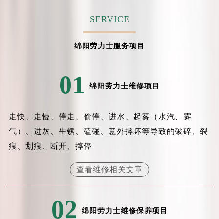
吉林省吉林市船营区河南街劳力士售后服务中心（需提前预约）
SERVICE
吉林省辽源市龙山区人民大街劳力士售后服务中心（需提前预约）
吉林省梅河口市新华街道梅河大街劳力士售后服务中心（需提前预约）
绵阳劳力士服务项目
吉林省四平市铁东区紫气大路与南九经街交汇处劳力士售后服务中心（需提前预约）
吉林省松原市宁江区五环大街劳力士售后服务中心（需提前预约）
01
吉林省通化市东昌区环通乡江南大街劳力士售后服务中心（需提前预约）
绵阳劳力士维修项目
吉林省延边市延吉市解放路劳力士售后服务中心（需提前预约）
辽宁省鞍山市铁东区站前街劳力士售后服务中心（需提前预约）
走快、走慢、停走、偷停、进水、起雾（水汽、雾
辽宁省本溪市平山区胜利路劳力士售后服务中心（需提前预约）
辽宁省朝阳市双塔区新华路劳力士售后服务中心（需提前预约）
气）、进灰、生锈、磕碰、意外摔坏等导致的破碎、裂
辽宁省丹东市振兴区七经街劳力士售后服务中心（需提前预约）
痕、划痕、断开、摔停
辽宁省抚顺市新抚区东一路劳力士售后服务中心（需提前预约）
查看维修相关文章
辽宁省阜新市海州区解放大街劳力士售后服务中心（需提前预约）
辽宁省葫芦岛市连山区中央路劳力士售后服务中心（需提前预约）
辽宁省锦州市古塔区中央大街劳力士售后服务中心（需提前预约）
02
绵阳劳力士维修保养项目
辽宁省辽阳市白塔区新运大街劳力士售后服务中心（需提前预约）