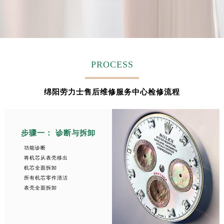
安徽省蚌埠市蚌山区淮河路劳力士售后服务中心（需提前预约）
安徽省亳州市谯城区魏武大道劳力士售后服务中心（需提前预约）
安徽省池州市贵池区长江路劳力士售后服务中心（需提前预约）
安徽省滁州市琅琊区南谯北路劳力士售后服务中心（需提前预约）
安徽省阜阳市颍州区颍州北路劳力士售后服务中心（需提前预约）
PROCESS
安徽省淮北市相山区淮海路劳力士售后服务中心（需提前预约）
安徽省淮南市田家庵区国庆中路劳力士售后服务中心（需提前预约）
绵阳劳力士售后维修服务中心检修流程
安徽省黄山市屯溪区黄山西路劳力士售后服务中心（需提前预约）
安徽省六安市金安区解放中路劳力士售后服务中心（需提前预约）
步骤一： 诊断与拆卸
安徽省马鞍山市雨山区湖南西路劳力士售后服务中心（需提前预约）
安徽省宿州市埇桥区人民中路劳力士售后服务中心（需提前预约）
功能诊断
将机芯从表壳移出
安徽省铜陵市铜官区石城大道劳力士售后服务中心（需提前预约）
机芯全面拆卸
安徽省芜湖市镜湖区中山路步行街劳力士售后服务中心（需提前预约）
所有机芯零件清洁
表壳全面拆卸
安徽省宣城市宣州区叠嶂西路劳力士售后服务中心（需提前预约）
福建省龙岩市新罗区九一南路劳力士售后服务中心（需提前预约）
福建省南平市建阳区人民西路劳力士售后服务中心（需提前预约）