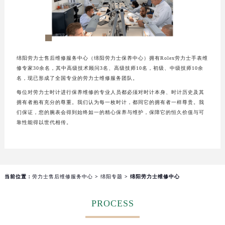
厦门市思明区湖滨东路95号华润大厦写字楼B座11层1104室（需提前预约）
福州市鼓楼区五四路128-1号恒力城写字楼15层03室（需提前预约）
成都市锦江区人民东路6号SAC东原中心写字楼24层2406B室（需提前预约）
重庆市江北区观音桥步行街2号融恒时代广场写字楼9层902室（需提前预约）
绵阳劳力士售后维修服务中心（绵阳劳力士保养中心）拥有Rolex劳力士手表维
长沙市芙蓉区定王台街道建湘路393号世茂环球金融中心写字楼（芙蓉广场）10层13室（需提前预约）
修专家30余名，其中高级技术顾问3名、高级技师10名，初级、中级技师10余
郑州市二七区铭功路10号华润大厦写字楼29层2905室（需提前预约）
名，现已形成了全国专业的劳力士维修服务团队。
太原市迎泽区解放路15号亨得利名表服务中心（品牌授权店）3层整层（需提前预约）
每位对劳力士时计进行保养维修的专业人员都必须对时计本身、时计历史及其
拥有者抱有充分的尊重。我们认为每一枚时计，都同它的拥有者一样尊贵。我
沈阳市沈河区中街路137号亨得利名表服务中心（品牌授权店）1层整层（需提前预约）
们保证，您的腕表会得到始终如一的精心保养与维护，保障它的恒久价值与可
沈阳市沈河区中街路83号亨得利名表服务中心（品牌授权店）1层整层（需提前预约）
靠性能得以世代相传。
乌鲁木齐市天山区红山路26号时代广场（CCMALL）C座17层17-B（需提前预约）
温州市鹿城区锦绣路1067号置信广场10层1015室（需提前预约）
哈尔滨市道里区友谊西路600号富力中心T2座写字楼29层03室（需提前预约）
大连市中山区人民路15号国际金融大厦7层G室（需提前预约）
当前位置：
劳力士售后维修服务中心
>
绵阳专题
> 绵阳劳力士维修中心
佛山市禅城区季华五路57号万科金融中心C座12层1205室（需提前预约）
PROCESS
东莞市东城街道鸿福东路1号民盈国贸中心T1写字楼9层907室（需提前预约）
无锡市梁溪区人民中路139号恒隆广场写字楼1座11层1104室（需提前预约）