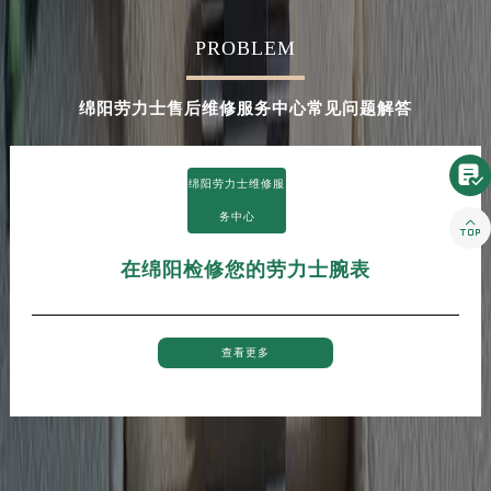
河南省新乡市红旗区人民路劳力士售后服务中心（需提前预约）
PROBLEM
河南省信阳市浉河区东方红大道劳力士售后服务中心（需提前预约）
河南省许昌市魏都区建安大道与八龙路交叉口劳力士售后服务中心（需提前预约）
绵阳劳力士售后维修服务中心常见问题解答
河南省郑州市二七区民主路10号华润大厦29层2905室劳力士售后服务中心（需提前预约）
河南省周口市川汇区七一路劳力士售后服务中心（需提前预约）
河南省驻马店市驿城区乐山大道与置地大道交叉口劳力士售后服务中心（需提前预约）

绵阳劳力士维修服
湖北省鄂州市鄂城区文星大道劳力士售后服务中心（需提前预约）
务中心

湖北省黄冈市黄州区赤壁大道劳力士售后服务中心（需提前预约）
湖北省黄石市黄石港区武汉路劳力士售后服务中心（需提前预约）
在绵阳检修您的劳力士腕表
湖北省荆门市东宝中天街步行街劳力士售后服务中心（需提前预约）
湖北省荆州市荆州区荆中路劳力士售后服务中心（需提前预约）
湖北省十堰市茅箭区人民北路劳力士售后服务中心（需提前预约）
查看更多
湖北省随州市曾都区青年路劳力士售后服务中心（需提前预约）
湖北省咸宁市咸安区长安大道劳力士售后服务中心（需提前预约）
湖北省襄阳市樊城区长虹路与人民路交叉口劳力士售后服务中心（需提前预约）
湖北省孝感市孝南区复兴大道劳力士售后服务中心（需提前预约）