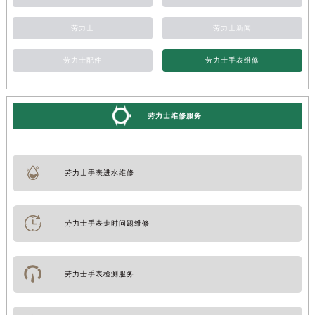
劳力士
劳力士新闻
劳力士配件
劳力士手表维修
劳力士维修服务
劳力士手表进水维修
劳力士手表走时问题维修
劳力士手表检测服务