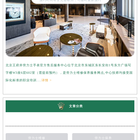
预约时间有变无需取消，可随时重新预约
北京王府井劳力士手表官方售后服务中心位于北京市东城区东长安街1号东方广场写
上
字楼W3座6层602室（需提前预约），是劳力士维修保养服务网点,中心技师均接受国
心
际化标准的职业培训....
详情 >
受
文章分类
劳力士维修
劳力士保养