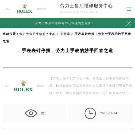
劳力士售后维修服务中心

ROLEX MAINTENANCE

劳力士售后维修服务中心竭诚为您服务！
当前位置：
劳力士售后维修服务中心
>
文章库
> 手表表针停摆：劳力士手表的妙手回春
之道
手表表针停摆：劳力士手表的妙手回春之道
【劳力士保养】劳力士手表，作为瑞士钟表界的璀璨明
珠，以其精湛的工艺和精准的走时赢得了全球消费者的青
睐。然而，即使是如此高贵的腕表，也可能遭遇表针不走
的…

次
2025-01-14