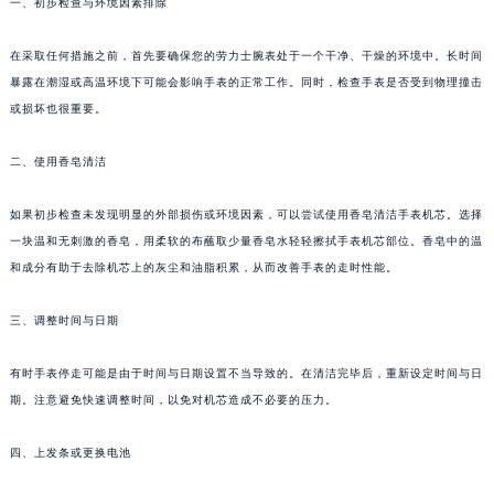
一、初步检查与环境因素排除
在采取任何措施之前，首先要确保您的劳力士腕表处于一个干净、干燥的环境中。长时间
暴露在潮湿或高温环境下可能会影响手表的正常工作。同时，检查手表是否受到物理撞击
或损坏也很重要。
二、使用香皂清洁
如果初步检查未发现明显的外部损伤或环境因素，可以尝试使用香皂清洁手表机芯。选择
一块温和无刺激的香皂，用柔软的布蘸取少量香皂水轻轻擦拭手表机芯部位。香皂中的温
和成分有助于去除机芯上的灰尘和油脂积累，从而改善手表的走时性能。
三、调整时间与日期
有时手表停走可能是由于时间与日期设置不当导致的。在清洁完毕后，重新设定时间与日
期。注意避免快速调整时间，以免对机芯造成不必要的压力。
四、上发条或更换电池