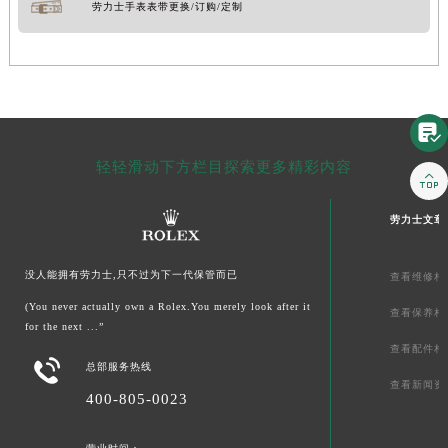
劳力士手表表带更换/订购/定制

轻轻滑动下方栏目探索更多精彩内容

劳力士文章
没人能拥有劳力士,只不过为下一代保管而已
查看维修相
(You never actually own a Rolex.You merely look after it
查看保养相
for the next ...”
查看配件相

总部服务热线
查看新闻资
400-805-0023