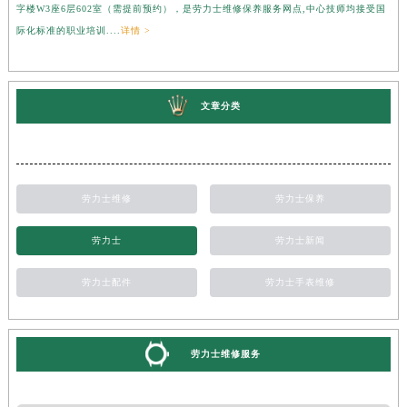
字楼W3座6层602室（需提前预约），是劳力士维修保养服务网点,中心技师均接受国
心
际化标准的职业培训....
详情 >
受
文章分类
劳力士维修
劳力士保养
劳力士
劳力士新闻
劳力士配件
劳力士手表维修
劳力士维修服务