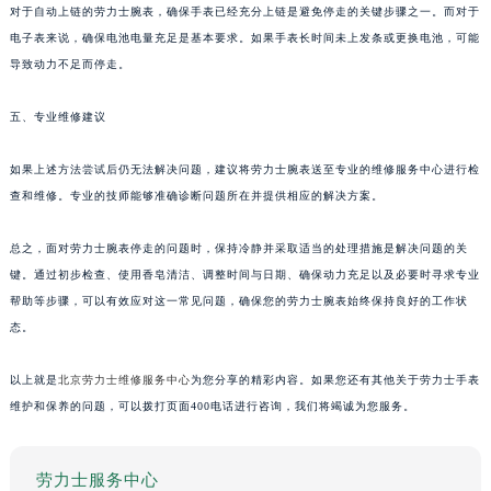
对于自动上链的劳力士腕表，确保手表已经充分上链是避免停走的关键步骤之一。而对于
电子表来说，确保电池电量充足是基本要求。如果手表长时间未上发条或更换电池，可能
导致动力不足而停走。
五、专业维修建议
如果上述方法尝试后仍无法解决问题，建议将劳力士腕表送至专业的维修服务中心进行检
查和维修。专业的技师能够准确诊断问题所在并提供相应的解决方案。
总之，面对劳力士腕表停走的问题时，保持冷静并采取适当的处理措施是解决问题的关
键。通过初步检查、使用香皂清洁、调整时间与日期、确保动力充足以及必要时寻求专业
帮助等步骤，可以有效应对这一常见问题，确保您的劳力士腕表始终保持良好的工作状
态。
以上就是
北京劳力士维修服务中心
为您分享的精彩内容。如果您还有其他关于劳力士手表
维护和保养的问题，可以拨打页面400电话进行咨询，我们将竭诚为您服务。
劳力士服务中心