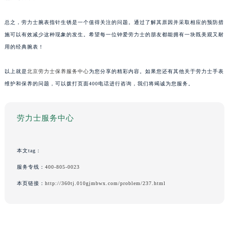
总之，劳力士腕表指针生锈是一个值得关注的问题。通过了解其原因并采取相应的预防措
施可以有效减少这种现象的发生。希望每一位钟爱劳力士的朋友都能拥有一块既美观又耐
用的经典腕表！
以上就是
北京劳力士保养服务中心
为您分享的精彩内容。如果您还有其他关于劳力士手表
维护和保养的问题，可以拨打页面400电话进行咨询，我们将竭诚为您服务。
劳力士服务中心
本文tag：
服务专线：
400-805-0023
本页链接：
http://360tj.010gjmbwx.com/problem/237.html