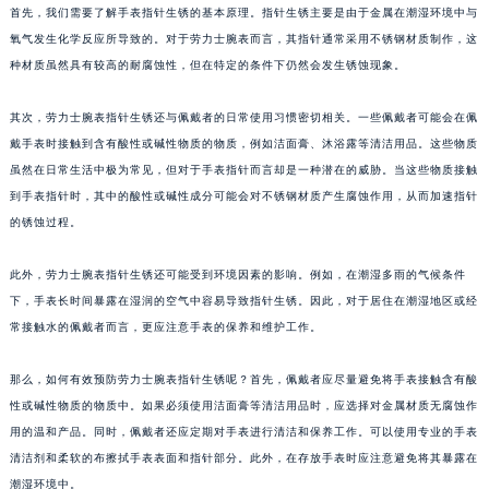
首先，我们需要了解手表指针生锈的基本原理。指针生锈主要是由于金属在潮湿环境中与
氧气发生化学反应所导致的。对于劳力士腕表而言，其指针通常采用不锈钢材质制作，这
种材质虽然具有较高的耐腐蚀性，但在特定的条件下仍然会发生锈蚀现象。
其次，劳力士腕表指针生锈还与佩戴者的日常使用习惯密切相关。一些佩戴者可能会在佩
戴手表时接触到含有酸性或碱性物质的物质，例如洁面膏、沐浴露等清洁用品。这些物质
虽然在日常生活中极为常见，但对于手表指针而言却是一种潜在的威胁。当这些物质接触
到手表指针时，其中的酸性或碱性成分可能会对不锈钢材质产生腐蚀作用，从而加速指针
的锈蚀过程。
此外，劳力士腕表指针生锈还可能受到环境因素的影响。例如，在潮湿多雨的气候条件
下，手表长时间暴露在湿润的空气中容易导致指针生锈。因此，对于居住在潮湿地区或经
常接触水的佩戴者而言，更应注意手表的保养和维护工作。
那么，如何有效预防劳力士腕表指针生锈呢？首先，佩戴者应尽量避免将手表接触含有酸
性或碱性物质的物质中。如果必须使用洁面膏等清洁用品时，应选择对金属材质无腐蚀作
用的温和产品。同时，佩戴者还应定期对手表进行清洁和保养工作。可以使用专业的手表
清洁剂和柔软的布擦拭手表表面和指针部分。此外，在存放手表时应注意避免将其暴露在
潮湿环境中。