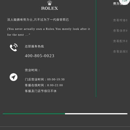
劳力士文章
没人能拥有劳力士,只不过为下一代保管而已
查看维修相
(You never actually own a Rolex.You merely look after it
查看保养相
for the next ...”
查看配件相

总部服务热线
查看新闻资
400-805-0023
营业时间：

门店营业时间：09:00-19:30
客服在线时间：8:00-22:00
客服及门店节假日不休