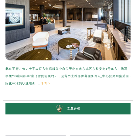
北京王府井劳力士手表官方售后服务中心位于北京市东城区东长安街1号东方广场写
上
字楼W3座6层602室（需提前预约），是劳力士维修保养服务网点,中心技师均接受国
心
际化标准的职业培训....
详情 >
受
文章分类