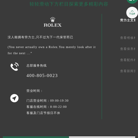
轻轻滑动下方栏目探索更多精彩内容

劳力士文章
没人能拥有劳力士,只不过为下一代保管而已
查看维修相
(You never actually own a Rolex.You merely look after it
查看保养相
for the next ...”
查看配件相

总部服务热线
查看新闻资
400-805-0023
营业时间：

门店营业时间：09:00-19:30
客服在线时间：8:00-22:00
客服及门店节假日不休