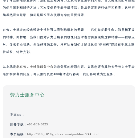
除了专业的维修服务外，预防也是避免劳力士腕表表盘生锈的关键。首先要注意防水性能
的使用限制和维护方法；其次要保持手表干燥清洁；最后是定期进行保养和检查。这些措
施虽然看似繁琐，但却是延长手表使用寿命的重要保障。
在劳力士腕表的经典设计中常常可以看到棕榈树的元素——它们象征着生命力和坚韧不拔
的精神。同样地，当我们面对劳力士腕表的锈蚀问题时也需要展现出这种精神——积极应
对、寻求专业帮助、并做好预防工作。只有这样我们才能让这棵“棕榈树”继续在手腕上茁
壮成长、绽放光彩。
以上就是
北京劳力士维修服务中心
为您分享的精彩内容。如果您还有其他关于劳力士手表
维护和保养的问题，可以拨打页面400电话进行咨询，我们将竭诚为您服务。
劳力士服务中心
本文tag：
服务专线：
400-805-0023
本页链接：
http://360tj.010gjmbwx.com/problem/244.html