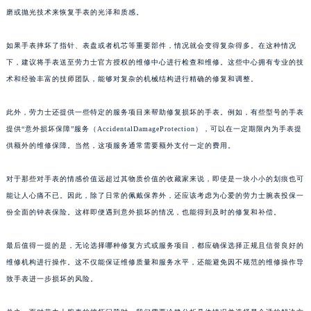
磨或抛光技术来恢复手表的光泽和质感。
如果手表摔坏了指针、表盘或者机芯等重要部件，情况就会变得复杂得多。在这种情况
下，建议将手表送至劳力士官方授权的维修中心进行检查和维修。这些中心拥有专业的技
术和经验丰富的技师团队，能够对复杂的机械结构进行精确的修复和调整。
此外，劳力士还提供一些特定的服务项目来帮助修复损坏的手表。例如，有些型号的手表
提供“意外损坏保障”服务（AccidentalDamageProtection），可以在一定期限内为手表提
供额外的维修保障。当然，这项服务通常需要额外支付一定的费用。
对于那些对手表的情感价值远超过其物质价值的收藏家来说，即使是一块小小的划痕也可
能让人心痛不已。因此，除了日常的佩戴保养外，还应该考虑为心爱的劳力士腕表投保一
份全面的钟表保险。这样即便遇到意外损坏的情况，也能得到及时的修复和补偿。
最后值得一提的是，无论选择哪种修复方式或服务项目，都应确保选择正规且信誉良好的
维修机构进行操作。这不仅能保证维修质量和服务水平，还能避免因不规范的维修操作导
致手表进一步损坏的风险。