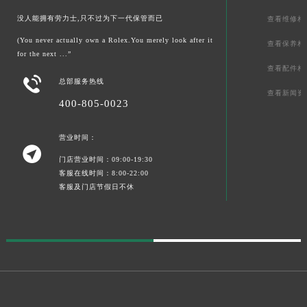
没人能拥有劳力士,只不过为下一代保管而已
查看维修相
(You never actually own a Rolex.You merely look after it
查看保养相
for the next ...”
查看配件相

总部服务热线
查看新闻资
400-805-0023
营业时间：

门店营业时间：09:00-19:30
客服在线时间：8:00-22:00
客服及门店节假日不休