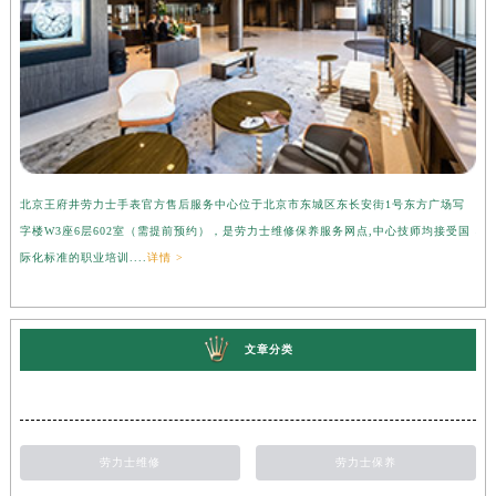
北京王府井劳力士手表官方售后服务中心位于北京市东城区东长安街1号东方广场写
上
字楼W3座6层602室（需提前预约），是劳力士维修保养服务网点,中心技师均接受国
心
际化标准的职业培训....
详情 >
受
文章分类
劳力士维修
劳力士保养