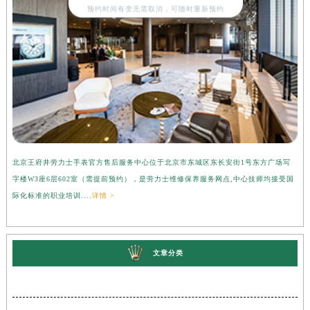
预约时间有变无需取消，可随时重新预约
北京王府井劳力士手表官方售后服务中心位于北京市东城区东长安街1号东方广场写
上
字楼W3座6层602室（需提前预约），是劳力士维修保养服务网点,中心技师均接受国
心
际化标准的职业培训....
详情 >
受
文章分类