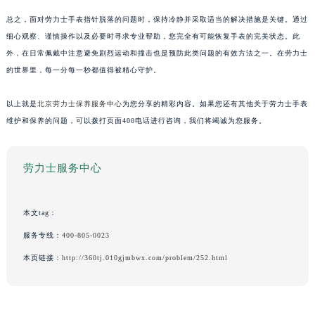
总之，面对劳力士手表指针脱落的问题时，保持冷静并采取适当的解决措施是关键。通过
细心观察、谨慎操作以及必要时寻求专业帮助，您完全有可能恢复手表的完美状态。此
外，在日常佩戴中注意避免剧烈运动和撞击也是预防此类问题的有效方法之一。在劳力士
的世界里，每一分每一秒都值得被精心守护。
以上就是
北京劳力士保养服务中心
为您分享的精彩内容。如果您还有其他关于劳力士手表
维护和保养的问题，可以拨打页面400电话进行咨询，我们将竭诚为您服务。
劳力士服务中心
本文tag：
服务专线：
400-805-0023
本页链接：
http://360tj.010gjmbwx.com/problem/252.html