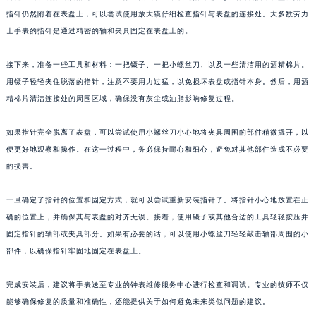
指针仍然附着在表盘上，可以尝试使用放大镜仔细检查指针与表盘的连接处。大多数劳力
士手表的指针是通过精密的轴和夹具固定在表盘上的。
接下来，准备一些工具和材料：一把镊子、一把小螺丝刀、以及一些清洁用的酒精棉片。
用镊子轻轻夹住脱落的指针，注意不要用力过猛，以免损坏表盘或指针本身。然后，用酒
精棉片清洁连接处的周围区域，确保没有灰尘或油脂影响修复过程。
如果指针完全脱离了表盘，可以尝试使用小螺丝刀小心地将夹具周围的部件稍微撬开，以
便更好地观察和操作。在这一过程中，务必保持耐心和细心，避免对其他部件造成不必要
的损害。
一旦确定了指针的位置和固定方式，就可以尝试重新安装指针了。将指针小心地放置在正
确的位置上，并确保其与表盘的对齐无误。接着，使用镊子或其他合适的工具轻轻按压并
固定指针的轴部或夹具部分。如果有必要的话，可以使用小螺丝刀轻轻敲击轴部周围的小
部件，以确保指针牢固地固定在表盘上。
完成安装后，建议将手表送至专业的钟表维修服务中心进行检查和调试。专业的技师不仅
能够确保修复的质量和准确性，还能提供关于如何避免未来类似问题的建议。