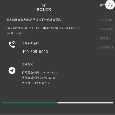

劳力士文章
没人能拥有劳力士,只不过为下一代保管而已
查看维修相
(You never actually own a Rolex.You merely look after it
查看保养相
for the next ...”
查看配件相

总部服务热线
查看新闻资
400-805-0023
营业时间：

门店营业时间：09:00-19:30
客服在线时间：8:00-22:00
客服及门店节假日不休