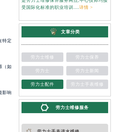
是劳力士维修保养服务网点,中心技师均接
约），是劳
受国际化标准的职业培训....
详情 >
师均接受国
文章分类
在特定
劳力士维修
劳力士保养
源（如
劳力士
劳力士新闻
劳力士配件
劳力士手表维修
能影响
劳力士维修服务
劳力士手表进水维修