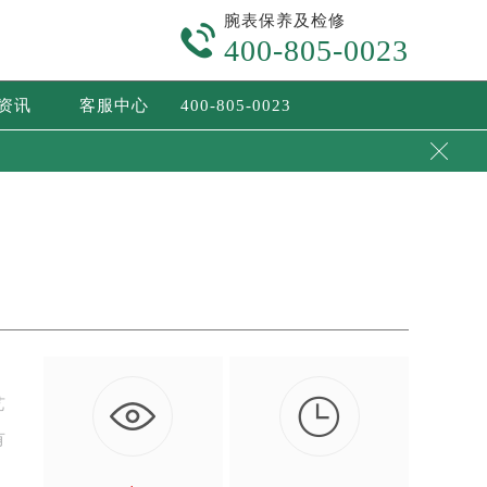
腕表保养及检修

400-805-0023
/资讯
客服中心
400-805-0023


艺
有