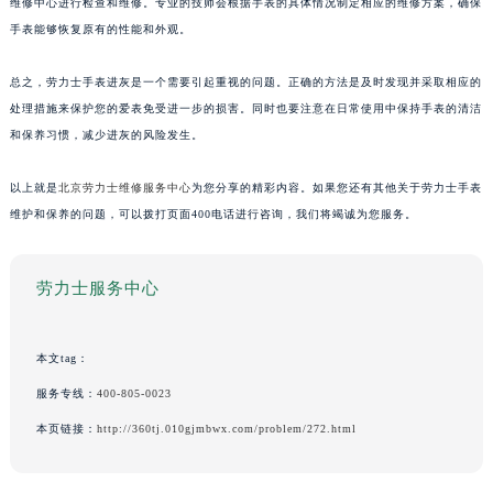
维修中心进行检查和维修。专业的技师会根据手表的具体情况制定相应的维修方案，确保
手表能够恢复原有的性能和外观。
总之，劳力士手表进灰是一个需要引起重视的问题。正确的方法是及时发现并采取相应的
处理措施来保护您的爱表免受进一步的损害。同时也要注意在日常使用中保持手表的清洁
和保养习惯，减少进灰的风险发生。
以上就是
北京劳力士维修服务中心
为您分享的精彩内容。如果您还有其他关于劳力士手表
维护和保养的问题，可以拨打页面400电话进行咨询，我们将竭诚为您服务。
劳力士服务中心
本文tag：
服务专线：
400-805-0023
本页链接：
http://360tj.010gjmbwx.com/problem/272.html