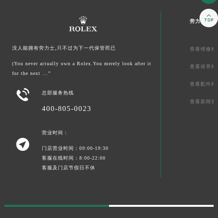

劳力士文章
没人能拥有劳力士,只不过为下一代保管而已
查看维修相
(You never actually own a Rolex.You merely look after it
查看保养相
for the next ...”
查看配件相

总部服务热线
查看新闻资
400-805-0023
营业时间：

门店营业时间：09:00-19:30
客服在线时间：8:00-22:00
客服及门店节假日不休