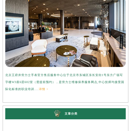
北京王府井劳力士手表官方售后服务中心位于北京市东城区东长安街1号东方广场写
上
字楼W3座6层602室（需提前预约），是劳力士维修保养服务网点,中心技师均接受国
心
际化标准的职业培训....
详情 >
受
文章分类