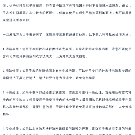
面，这些材料虽然坚固耐用，但在某些情况下也可能因为密封不良而进水或进灰。例如，
手表长时间暴露在灰尘较大的环境中，或者在使用过程中不慎掉落到地面上，都可能导致
灰尘进入手表内部。
一旦发现劳力士手表进灰了，应该立即采取措施进行处理。以下是几种常见的处理方法：
1.清洁表壳：使用干净的软布轻轻擦拭表壳表面，去除表面的灰尘和污垢。注意不要使用
含有化学成分的清洁剂或水洗表壳，以免对表壳造成损害。
2.清洁镜面：如果手表的玻璃镜面上有灰尘或污渍，可以使用专门的钟表清洁液和专用的
镜面清洁工具进行清洁。清洁时要注意力度适中，避免划伤镜面。
3.干燥处理：如果手表内部已经进水或进灰，需要立即进行干燥处理。首先用压缩空气将
表内的灰尘吹出；然后使用干燥剂将表内的水分吸干；最后用吹风机以低温模式吹干内部
机芯和指针等部位。需要注意的是，干燥过程中要避免高温直接接触机芯部件，以免造成
损坏。
4.专业维修：如果以上方法无法解决问题或者问题较为严重，建议将手表送至专业的钟表