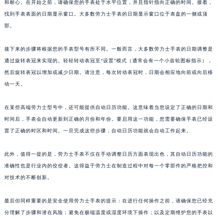
和耐心。在开始之前，请确保您的手表处于水平位置，并且指针指向正确的时间。接着，
找到手表表面的日期显示窗口。大多数劳力士手表的日期显示窗口位于表盘的一侧或顶
部。
接下来的步骤将根据您的手表型号有所不同。一般而言，大多数劳力士手表的日期调整是
通过旋转表冠来实现的。轻轻转动表冠至“设置”模式（通常会有一个小齿轮图标指示），
然后旋转表冠以增加或减少日期。请注意，每次转动表冠时，日期会相应地向前或向后移
动一天。
在某些高端劳力士型号中，还可能提供自动日历功能。这意味着当您设定了正确的日期和
时间后，手表会自动更新到正确的月份和年份。要启用这一功能，您需要确保手表已经设
置了正确的时区和时间。一旦完成这些步骤，自动日历功能就会自动工作起来。
此外，值得一提的是，劳力士手表不仅在手动调整日历方面表现出色，其自动日历功能的
准确性也是行业内的佼佼者。这得益于劳力士在制造过程中对每一个零部件的严格把控和
对技术的不断创新。
最后但同样重要的是安全使用劳力士手表的提示：在进行任何操作之前，请确保您已经充
分理解了步骤和潜在风险；避免在极端温度或湿度环境下操作；以及定期维护您的手表以