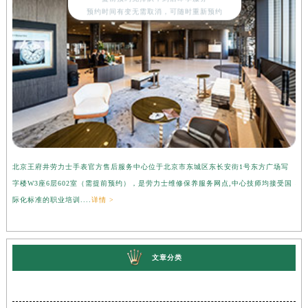
预约时间有变无需取消，可随时重新预约
北京王府井劳力士手表官方售后服务中心位于北京市东城区东长安街1号东方广场写
上
字楼W3座6层602室（需提前预约），是劳力士维修保养服务网点,中心技师均接受国
心
际化标准的职业培训....
详情 >
受
文章分类