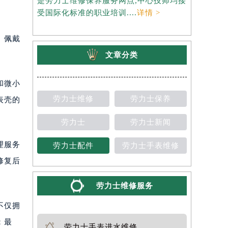
是劳力士维修保养服务网点,中心技师均接
约），是劳
受国际化标准的职业培训....
详情 >
师均接受国
、佩戴
文章分类
和微小
劳力士维修
劳力士保养
表壳的
劳力士
劳力士新闻
理服务
劳力士配件
劳力士手表维修
修复后
劳力士维修服务
不仅拥
；最
劳力士手表进水维修