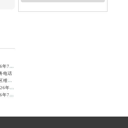
广州劳力士回收价格查询及靠谱回收平台实测排行(2026年7月最新)
务电话
2026年7月最新劳力士龙湖北京亦庄天街经济技术开发区维修保养服务电话
苏州劳力士回收价格查询与各大回收平台实测排行（2026年7月最新数据）
广州劳力士回收价格查询和各大回收平台实测排行(2026年7月最新数据)