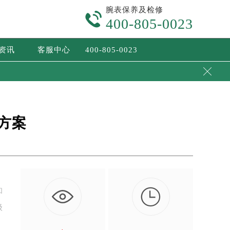
腕表保养及检修

400-805-0023
/资讯
客服中心
400-805-0023

方案

和
级