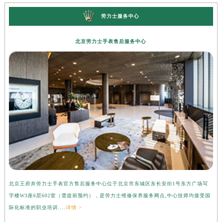
劳力士服务中心
北京劳力士手表售后服务中心
北京王府井劳力士手表官方售后服务中心位于北京市东城区东长安街1号东方广场写
上
字楼W3座6层602室（需提前预约），是劳力士维修保养服务网点,中心技师均接受国
心
际化标准的职业培训....
详情 >
受