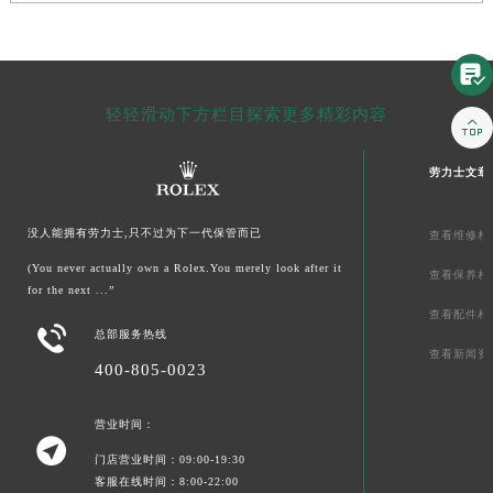

轻轻滑动下方栏目探索更多精彩内容

劳力士文章
没人能拥有劳力士,只不过为下一代保管而已
查看维修相
(You never actually own a Rolex.You merely look after it
查看保养相
for the next ...”
查看配件相

总部服务热线
查看新闻资
400-805-0023
营业时间：

门店营业时间：09:00-19:30
客服在线时间：8:00-22:00