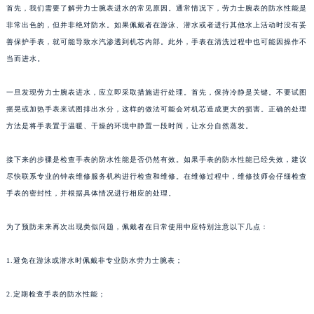
首先，我们需要了解劳力士腕表进水的常见原因。通常情况下，劳力士腕表的防水性能是
非常出色的，但并非绝对防水。如果佩戴者在游泳、潜水或者进行其他水上活动时没有妥
善保护手表，就可能导致水汽渗透到机芯内部。此外，手表在清洗过程中也可能因操作不
当而进水。
一旦发现劳力士腕表进水，应立即采取措施进行处理。首先，保持冷静是关键。不要试图
摇晃或加热手表来试图排出水分，这样的做法可能会对机芯造成更大的损害。正确的处理
方法是将手表置于温暖、干燥的环境中静置一段时间，让水分自然蒸发。
接下来的步骤是检查手表的防水性能是否仍然有效。如果手表的防水性能已经失效，建议
尽快联系专业的钟表维修服务机构进行检查和维修。在维修过程中，维修技师会仔细检查
手表的密封性，并根据具体情况进行相应的处理。
为了预防未来再次出现类似问题，佩戴者在日常使用中应特别注意以下几点：
1.避免在游泳或潜水时佩戴非专业防水劳力士腕表；
2.定期检查手表的防水性能；