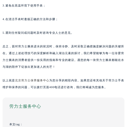
3.避免在高温环境下使用手表；
4.在清洁手表时遵循正确的方法和步骤；
5.遇到任何疑问或问题时及时咨询专业人士的意见。
总之，面对劳力士腕表进水的状况时，保持冷静、及时采取正确措施是解决问题的关键所
在。通过上述处理技巧的深度解析和融入湖泊元素的探讨，我们希望能够为每一位珍爱劳
力士腕表的消费者提供一份实用的指南和专业的建议。愿您的每一块劳力士腕表都能在水
与湖的陪伴下绽放出更加迷人的光芒！
以上就是
北京劳力士保养服务中心
为您分享的精彩内容。如果您还有其他关于劳力士手表
维护和保养的问题，可以拨打页面400电话进行咨询，我们将竭诚为您服务。
劳力士服务中心
本文tag：