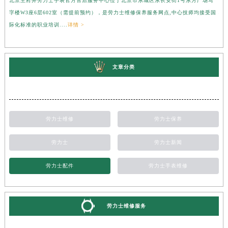
北京王府井劳力士手表官方售后服务中心位于北京市东城区东长安街1号东方广场写
上
字楼W3座6层602室（需提前预约），是劳力士维修保养服务网点,中心技师均接受国
心
际化标准的职业培训....
详情 >
受
文章分类
劳力士维修
劳力士保养
劳力士
劳力士新闻
劳力士配件
劳力士手表维修
劳力士维修服务