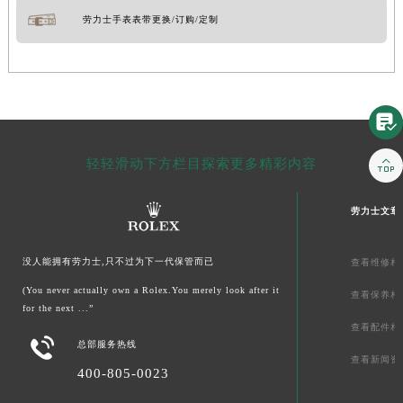
劳力士手表表带更换/订购/定制


轻轻滑动下方栏目探索更多精彩内容
劳力士文章
没人能拥有劳力士,只不过为下一代保管而已
查看维修相
(You never actually own a Rolex.You merely look after it
查看保养相
for the next ...”
查看配件相

总部服务热线
查看新闻资
400-805-0023