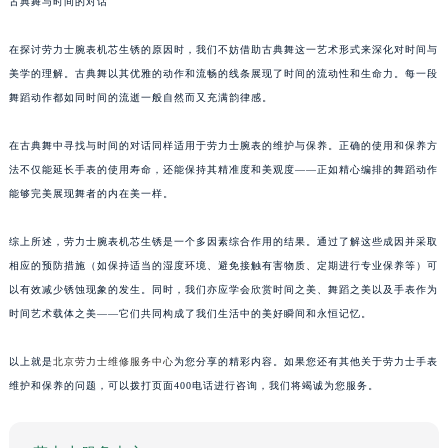
古典舞与时间的对话
在探讨劳力士腕表机芯生锈的原因时，我们不妨借助古典舞这一艺术形式来深化对时间与
美学的理解。古典舞以其优雅的动作和流畅的线条展现了时间的流动性和生命力。每一段
舞蹈动作都如同时间的流逝一般自然而又充满韵律感。
在古典舞中寻找与时间的对话同样适用于劳力士腕表的维护与保养。正确的使用和保养方
法不仅能延长手表的使用寿命，还能保持其精准度和美观度——正如精心编排的舞蹈动作
能够完美展现舞者的内在美一样。
综上所述，劳力士腕表机芯生锈是一个多因素综合作用的结果。通过了解这些成因并采取
相应的预防措施（如保持适当的湿度环境、避免接触有害物质、定期进行专业保养等）可
以有效减少锈蚀现象的发生。同时，我们亦应学会欣赏时间之美、舞蹈之美以及手表作为
时间艺术载体之美——它们共同构成了我们生活中的美好瞬间和永恒记忆。
以上就是
北京劳力士维修服务中心
为您分享的精彩内容。如果您还有其他关于劳力士手表
维护和保养的问题，可以拨打页面400电话进行咨询，我们将竭诚为您服务。