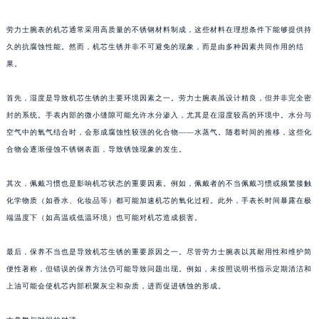
劳力士腕表的机芯通常采用高质量的不锈钢材料制成，这些材料在理想条件下能够提供持
久的抗腐蚀性能。然而，机芯生锈并非不可避免的现象，而是由多种因素共同作用的结
果。
首先，湿度是导致机芯生锈的主要环境因素之一。劳力士腕表虽设计精良，但并非完全密
封的系统。手表内部的微小缝隙可能允许水分渗入，尤其是在湿度较高的环境中。水分与
空气中的氧气结合时，会形成腐蚀性较强的化合物——水蒸气。随着时间的推移，这些化
合物会逐渐侵蚀不锈钢表面，导致锈蚀现象的发生。
其次，佩戴习惯也是影响机芯状态的重要因素。例如，佩戴者的不当佩戴习惯或频繁接触
化学物质（如香水、化妆品等）都可能加速机芯的氧化过程。此外，手表长时间暴露在极
端温度下（如高温或低温环境）也可能对机芯造成损害。
最后，保养不当也是导致机芯生锈的重要原因之一。尽管劳力士腕表以其耐用性和维护简
便性著称，但错误的保养方法仍可能导致问题出现。例如，未按照说明书指示定期清洁和
上油可能会使机芯内部积聚灰尘和杂质，进而促进锈蚀的形成。