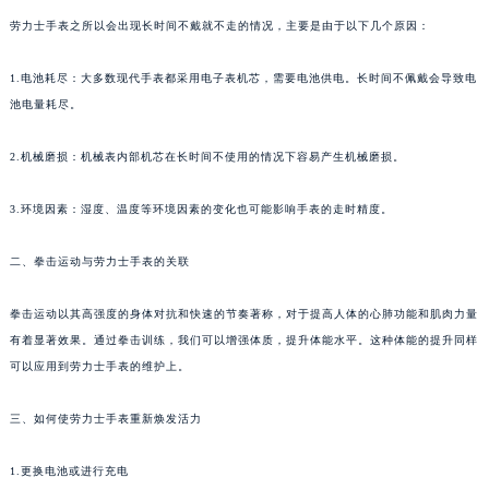
劳力士手表之所以会出现长时间不戴就不走的情况，主要是由于以下几个原因：
1.电池耗尽：大多数现代手表都采用电子表机芯，需要电池供电。长时间不佩戴会导致电
池电量耗尽。
2.机械磨损：机械表内部机芯在长时间不使用的情况下容易产生机械磨损。
3.环境因素：湿度、温度等环境因素的变化也可能影响手表的走时精度。
二、拳击运动与劳力士手表的关联
拳击运动以其高强度的身体对抗和快速的节奏著称，对于提高人体的心肺功能和肌肉力量
有着显著效果。通过拳击训练，我们可以增强体质，提升体能水平。这种体能的提升同样
可以应用到劳力士手表的维护上。
三、如何使劳力士手表重新焕发活力
1.更换电池或进行充电