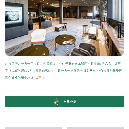
北京王府井劳力士手表官方售后服务中心位于北京市东城区东长安街1号东方广场写
上
字楼W3座6层602室（需提前预约），是劳力士维修保养服务网点,中心技师均接受国
心
际化标准的职业培训....
详情 >
受
文章分类