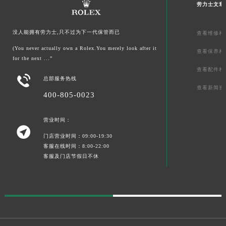
劳力士文章
没人能拥有劳力士,只不过为下一代保管而已
查看维修相
(You never actually own a Rolex.You merely look after it
查看保养相
for the next ...”
查看配件相

总部服务热线
查看新闻资
400-805-0023
营业时间：

门店营业时间：09:00-19:30
客服在线时间：8:00-22:00
客服及门店节假日不休