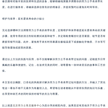
修店拥有经验丰富的技师和先进的设备，能够精确地测量并调整你的劳力士手表表带长
度。在进行服务前，请确保选择信誉良好的维修店，并提前预约以避免长时间等待。
维护与保养：延长爱表寿命的小贴士
无论选择哪种方法调整劳力士手表的表带长度，定期维护和保养都是延长爱表寿命的关键
步骤。使用专用的清洁剂轻轻擦拭表面和链节，并定期检查螺丝钉是否紧固、链节是否有
磨损等细节问题。此外，避免将手表长时间暴露在极端温度下或接触化学物质、汗水等可
能导致腐蚀或损害的因素。
通过以上方法的实践与应用，你不仅能够解决劳力士手表表带过短的问题，还能提升日常
佩戴的乐趣和便捷性。记住，在追求完美的同时，请尊重每一块钟表背后的故事和工艺价
值。
本文旨在以幽默、口语化的风格探讨解决劳力士手表表带过短问题的方法，并融入了荧光
笔这一看似不相干元素作为有趣切入点。希望每位读者都能从中获得实用的知识与乐趣，
在享受钟表艺术的同时保持对细节的关注与尊重。
以上就是
北京劳力士售后服务中心
为您分享的精彩内容。如果您还有其他关于劳力士手表