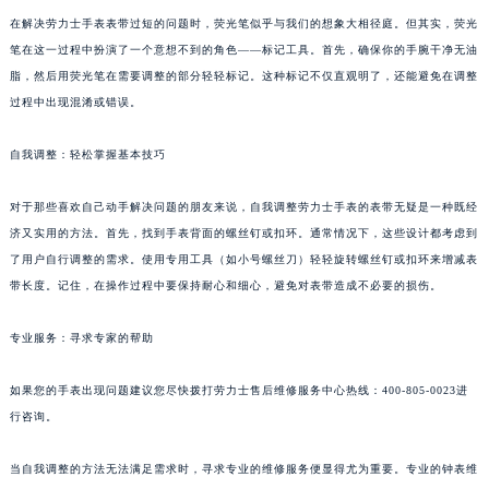
在解决劳力士手表表带过短的问题时，荧光笔似乎与我们的想象大相径庭。但其实，荧光
笔在这一过程中扮演了一个意想不到的角色——标记工具。首先，确保你的手腕干净无油
脂，然后用荧光笔在需要调整的部分轻轻标记。这种标记不仅直观明了，还能避免在调整
过程中出现混淆或错误。
自我调整：轻松掌握基本技巧
对于那些喜欢自己动手解决问题的朋友来说，自我调整劳力士手表的表带无疑是一种既经
济又实用的方法。首先，找到手表背面的螺丝钉或扣环。通常情况下，这些设计都考虑到
了用户自行调整的需求。使用专用工具（如小号螺丝刀）轻轻旋转螺丝钉或扣环来增减表
带长度。记住，在操作过程中要保持耐心和细心，避免对表带造成不必要的损伤。
专业服务：寻求专家的帮助
如果您的手表出现问题建议您尽快拨打劳力士售后维修服务中心热线：400-805-0023进
行咨询。
当自我调整的方法无法满足需求时，寻求专业的维修服务便显得尤为重要。专业的钟表维