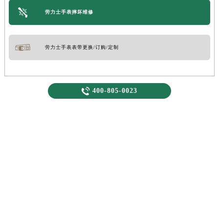
劳力士手表摔坏维修
劳力士手表表带更换/订购/定制

400-805-0023
轻轻滑动下方栏目探索更多精彩内容
没人能拥有劳力士,只不过为下一代保管而已
(You never actually own a Rolex.You merely look after it for the next
...”