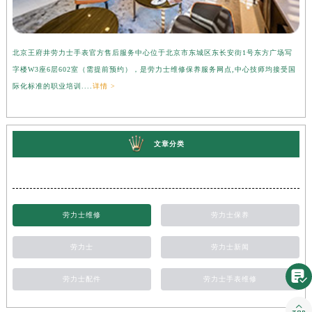
北京王府井劳力士手表官方售后服务中心位于北京市东城区东长安街1号东方广场写
上
字楼W3座6层602室（需提前预约），是劳力士维修保养服务网点,中心技师均接受国
心
际化标准的职业培训....
详情 >
受
文章分类
劳力士维修
劳力士保养
劳力士
劳力士新闻

劳力士配件
劳力士手表维修
