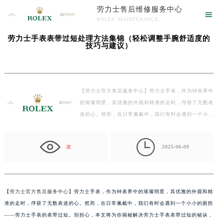
劳力士售后维修服务中心
当前位置：
劳力士售后维修服务中心
>
文章库
> 劳力士手表表带过短处理方法集锦（轻

ROLEX MAINTENANCE
松调整手腕舒适度的技巧与建议）
劳力士售后维修服务中心竭诚为您服务！
劳力士手表表带过短处理方法集锦（轻松调整手腕舒适度的
技巧与建议）
【劳力士官方售后服务中心】劳力士手表，作为钟表界中
的璀璨明星，其优雅的外观和精准的走时，俘获了无数表
迷的心。然而，在日常佩戴中，我们有时会遇到一个小小
的…

次
2025-06-09
【
劳力士官方售后服务中心
】劳力士手表，作为钟表界中的璀璨明星，其优雅的外观和精
准的走时，俘获了无数表迷的心。然而，在日常佩戴中，我们有时会遇到一个小小的困扰
——劳力士手表的表带过短。别担心，本文将为你揭秘解决劳力士手表表带过短的秘诀，