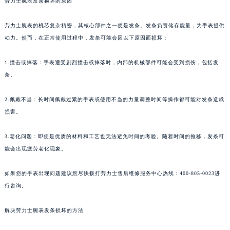
劳力士腕表发条损坏的原因
劳力士腕表的机芯复杂精密，其核心部件之一便是发条。发条负责储存能量，为手表提供
动力。然而，在正常使用过程中，发条可能会因以下原因而损坏：
1.撞击或摔落：手表遭受剧烈撞击或摔落时，内部的机械部件可能会受到损伤，包括发
条。
2.佩戴不当：长时间佩戴过紧的手表或使用不当的力量调整时间等操作都可能对发条造成
损害。
3.老化问题：即使是优质的材料和工艺也无法避免时间的考验。随着时间的推移，发条可
能会出现疲劳老化现象。
如果您的手表出现问题建议您尽快拨打劳力士售后维修服务中心热线：400-805-0023进
行咨询。
解决劳力士腕表发条损坏的方法