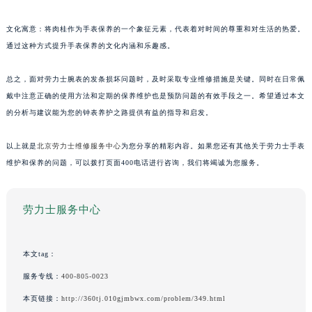
文化寓意：将肉桂作为手表保养的一个象征元素，代表着对时间的尊重和对生活的热爱。
通过这种方式提升手表保养的文化内涵和乐趣感。
总之，面对劳力士腕表的发条损坏问题时，及时采取专业维修措施是关键。同时在日常佩
戴中注意正确的使用方法和定期的保养维护也是预防问题的有效手段之一。希望通过本文
的分析与建议能为您的钟表养护之路提供有益的指导和启发。
以上就是
北京劳力士维修服务中心
为您分享的精彩内容。如果您还有其他关于劳力士手表
维护和保养的问题，可以拨打页面400电话进行咨询，我们将竭诚为您服务。
劳力士服务中心
本文tag：
服务专线：
400-805-0023
本页链接：
http://360tj.010gjmbwx.com/problem/349.html