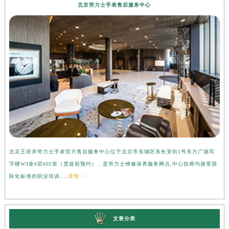
北京劳力士手表售后服务中心
北京王府井劳力士手表官方售后服务中心位于北京市东城区东长安街1号东方广场写
上
字楼W3座6层602室（需提前预约），是劳力士维修保养服务网点,中心技师均接受国
心
际化标准的职业培训....
详情 >
受
文章分类