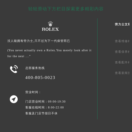
轻轻滑动下方栏目探索更多精彩内容
劳力士文章
没人能拥有劳力士,只不过为下一代保管而已
查看维修相
(You never actually own a Rolex.You merely look after it
查看保养相
for the next ...”
查看配件相

总部服务热线
查看新闻资
400-805-0023
营业时间：

门店营业时间：09:00-19:30
客服在线时间：8:00-22:00
客服及门店节假日不休