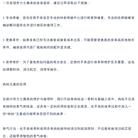
一旦发现劳力士腕表的发条损坏，建议立即采取以下措施：
1.专业维修：首先应将手表送至专业的钟表维修中心进行检查和修复。专业的技师能够准
确诊断问题所在并进行相应的修理工作。
2.更换零件：如果发条已经无法修复或修复成本过高，可能需要更换新的发条或其他相关
零件。确保使用与原厂规格相符的配件是关键。
3.保养维护：为了避免类似问题的再次发生，定期对手表进行保养和维护至关重要。这包
括调整时间、清洁机芯、润滑等操作。
肉桂元素的应用
在探讨劳力士腕表的维护与修理时，我们不妨将肉桂这一香料元素融入其中。肉桂不仅具
有独特的香气和味道，还具有一定的药用价值和文化寓意。在手表的保养过程中加入一
些“肉桂”元素或许能带来意想不到的效果：
香气疗法：在手表保养时使用含有肉桂精华的清洁剂或润滑剂，不仅能有效清洁机芯部
分，还能带来愉悦的香气体验。