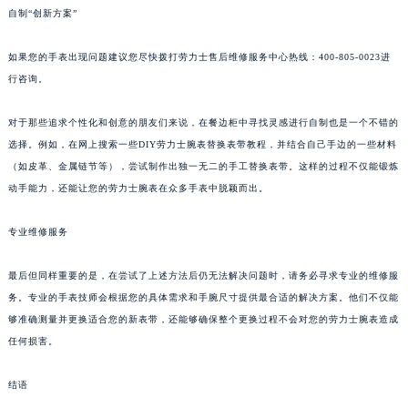
自制“创新方案”
如果您的手表出现问题建议您尽快拨打劳力士售后维修服务中心热线：400-805-0023进
行咨询。
对于那些追求个性化和创意的朋友们来说，在餐边柜中寻找灵感进行自制也是一个不错的
选择。例如，在网上搜索一些DIY劳力士腕表替换表带教程，并结合自己手边的一些材料
（如皮革、金属链节等），尝试制作出独一无二的手工替换表带。这样的过程不仅能锻炼
动手能力，还能让您的劳力士腕表在众多手表中脱颖而出。
专业维修服务
最后但同样重要的是，在尝试了上述方法后仍无法解决问题时，请务必寻求专业的维修服
务。专业的手表技师会根据您的具体需求和手腕尺寸提供最合适的解决方案。他们不仅能
够准确测量并更换适合您的新表带，还能够确保整个更换过程不会对您的劳力士腕表造成
任何损害。
结语