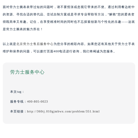
面对劳力士腕表表带过短的问题时，请不要慌张或忽视它带来的不便。通过利用餐边柜中
的资源、寻找合适的替代品、尝试自制方案或是寻求专业帮助等方法，“解救”您的爱表变
得既简单又有趣。记住，在享受精准时间的同时也不忘探索创新与个性化的乐趣——这就
是劳力士腕表的魅力所在！
以上就是
北京劳力士售后服务中心
为您分享的精彩内容。如果您还有其他关于劳力士手表
维护和保养的问题，可以拨打页面400电话进行咨询，我们将竭诚为您服务。
劳力士服务中心
本文tag：
服务专线：
400-805-0023
本页链接：
http://360tj.010gjmbwx.com/problem/351.html