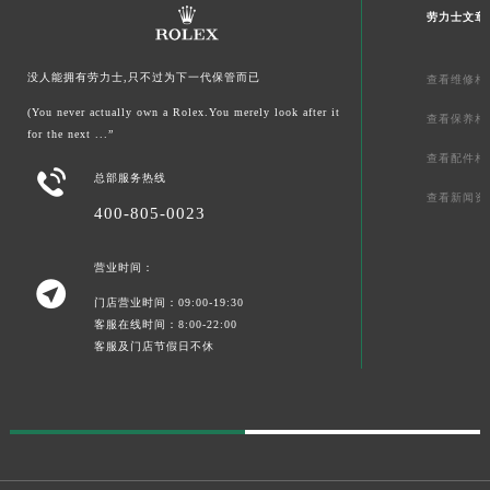
劳力士文章
没人能拥有劳力士,只不过为下一代保管而已
查看维修相
(You never actually own a Rolex.You merely look after it
查看保养相
for the next ...”
查看配件相

总部服务热线
查看新闻资
400-805-0023
营业时间：

门店营业时间：09:00-19:30
客服在线时间：8:00-22:00
客服及门店节假日不休