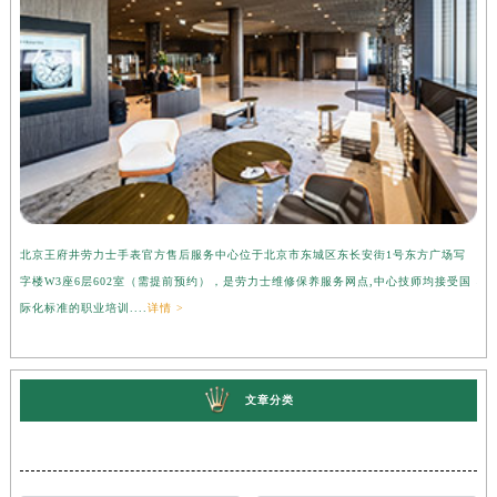
北京王府井劳力士手表官方售后服务中心位于北京市东城区东长安街1号东方广场写
上
字楼W3座6层602室（需提前预约），是劳力士维修保养服务网点,中心技师均接受国
心
际化标准的职业培训....
详情 >
受
文章分类