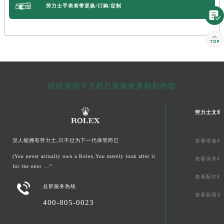
劳力士手表表带更换/订购/定制


轻轻滑动下方栏目探索更多精彩内容
劳力士文章
没人能拥有劳力士,只不过为下一代保管而已
查看维修相
(You never actually own a Rolex.You merely look after it
查看保养相
for the next ...”
查看配件相

总部服务热线
查看新闻资
400-805-0023