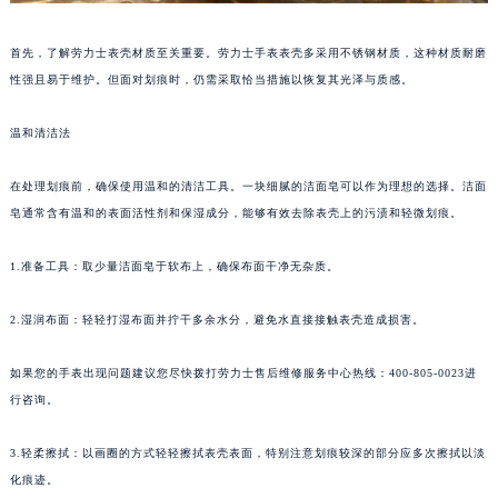
首先，了解劳力士表壳材质至关重要。劳力士手表表壳多采用不锈钢材质，这种材质耐磨
性强且易于维护。但面对划痕时，仍需采取恰当措施以恢复其光泽与质感。
温和清洁法
在处理划痕前，确保使用温和的清洁工具。一块细腻的洁面皂可以作为理想的选择。洁面
皂通常含有温和的表面活性剂和保湿成分，能够有效去除表壳上的污渍和轻微划痕。
1.准备工具：取少量洁面皂于软布上，确保布面干净无杂质。
2.湿润布面：轻轻打湿布面并拧干多余水分，避免水直接接触表壳造成损害。
如果您的手表出现问题建议您尽快拨打劳力士售后维修服务中心热线：400-805-0023进
行咨询。
3.轻柔擦拭：以画圈的方式轻轻擦拭表壳表面，特别注意划痕较深的部分应多次擦拭以淡
化痕迹。