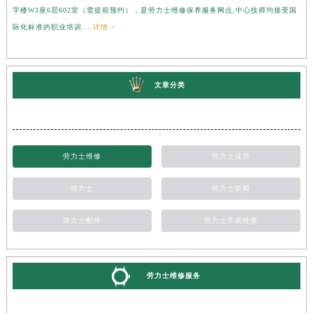
字楼W3座6层602室（需提前预约），是劳力士维修保养服务网点,中心技师均接受国
心
际化标准的职业培训....
详情 >
受
文章分类
劳力士维修
劳力士保养
劳力士
劳力士新闻
劳力士配件
劳力士手表维修
劳力士维修服务