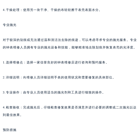
4.干燥处理：使用另一块干净、干燥的布轻轻擦干表壳表面水分。
专业抛光
对于较深的划痕或无法通过温和清洁法去除的痕迹，可以考虑寻求专业的抛光服务。专业
的钟表维修人员拥有专业的抛光设备和技能，能够精准地去除划痕并恢复表壳的光泽度。
1.选择维修点：选择一家信誉良好的钟表维修店进行咨询和预约服务。
2.详细说明：向维修人员详细说明手表的使用状况和需要修复的具体部位。
3.专业操作：由专业人员使用适当的抛光剂和工具进行细致的操作。
4.检查验收：完成抛光后，仔细检查修复效果是否满意并进行必要的调整或二次抛光以达
到最佳效果。
预防措施