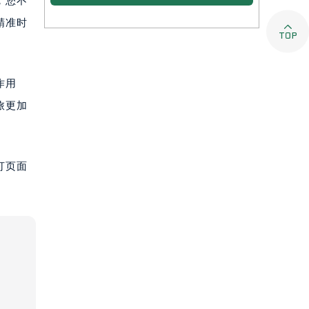
，您不
精准时

作用
旅更加
打页面