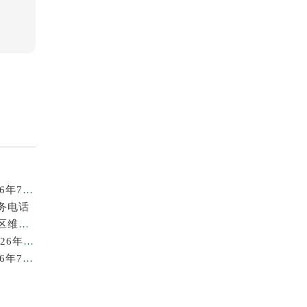
广州劳力士回收价格查询及靠谱回收平台实测排行(2026年7月最新)
务电话
2026年7月最新劳力士龙湖北京亦庄天街经济技术开发区维修保养服务电话
苏州劳力士回收价格查询与各大回收平台实测排行（2026年7月最新数据）
广州劳力士回收价格查询和各大回收平台实测排行(2026年7月最新数据)