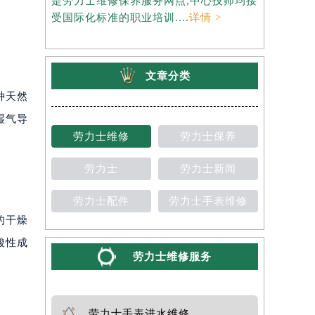
是劳力士维修保养服务网点,中心技师均接
约），是劳
受国际化标准的职业培训....
详情 >
师均接受国
文章分类
种天然
湿气导
劳力士维修
劳力士保养
劳力士
劳力士新闻
劳力士配件
劳力士手表维修
的干燥
酸性成
劳力士维修服务
劳力士手表进水维修