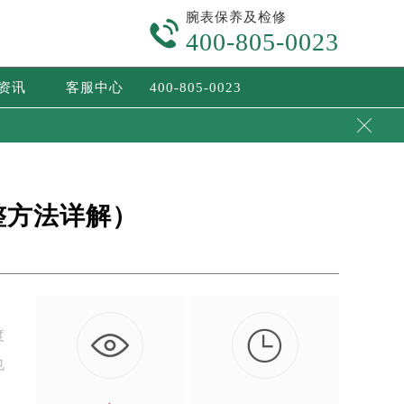
腕表保养及检修

400-805-0023
/资讯
客服中心
400-805-0023

整方法详解）

度
也