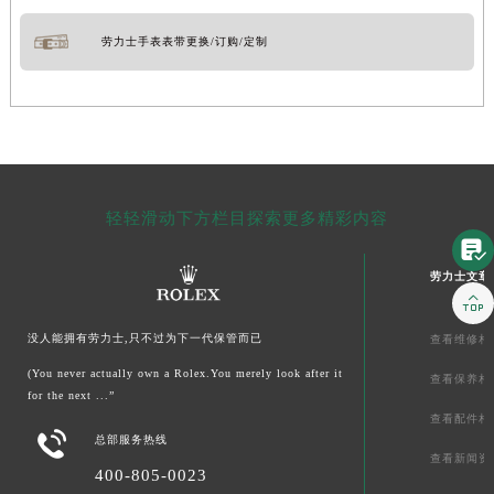
劳力士手表表带更换/订购/定制
轻轻滑动下方栏目探索更多精彩内容

劳力士文章

没人能拥有劳力士,只不过为下一代保管而已
查看维修相
(You never actually own a Rolex.You merely look after it
查看保养相
for the next ...”
查看配件相

总部服务热线
查看新闻资
400-805-0023