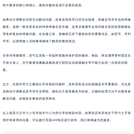
程中要保持耐心和细心，避免对腕表造成不必要的损害。
如果自行调整后仍然无法解决问题，或者发现表耳已经完全脱落，则建议寻求专业的维修
服务。选择一家信誉良好的钟表维修店是关键。这类店铺通常会有经验丰富的技师能够处
理各种复杂的维修问题。在送修之前，请确保记录下腕表的所有重要信息，如型号、序列
号等，以便维修人员能够准确地了解您的腕表情况。
在等待维修期间，您可以采取一些临时措施来保护您的腕表。例如，将金属带暂时固定在
手表主体上，并尽量避免佩戴该腕表进行剧烈运动或接触水等可能引起进一步损坏的因
素。
总之，在面对劳力士腕表白耳掉落的问题时，及时采取适当的措施是非常重要的。无论是
选择自行调整还是寻求专业帮助，都应以不损害腕表为前提。正确的处理方法不仅能有效
解决问题，还能延长腕表的使用寿命。
以上就是
北京劳力士保养服务中心
为您分享的精彩内容。如果您还有其他关于劳力士手表
维护和保养的问题，可以拨打页面400电话进行咨询，我们将竭诚为您服务。