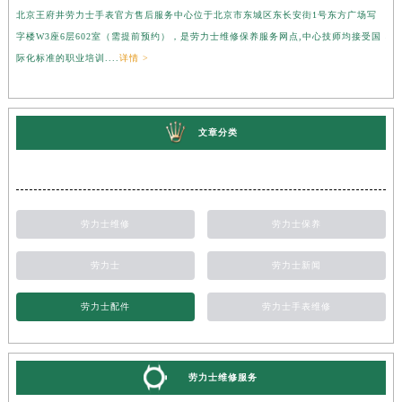
北京王府井劳力士手表官方售后服务中心位于北京市东城区东长安街1号东方广场写
上
字楼W3座6层602室（需提前预约），是劳力士维修保养服务网点,中心技师均接受国
心
际化标准的职业培训....
详情 >
受
文章分类
劳力士维修
劳力士保养
劳力士
劳力士新闻
劳力士配件
劳力士手表维修
劳力士维修服务