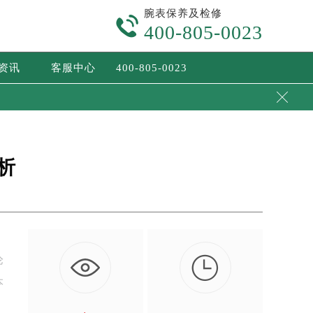
腕表保养及检修

400-805-0023
/资讯
客服中心
400-805-0023

析

论
本