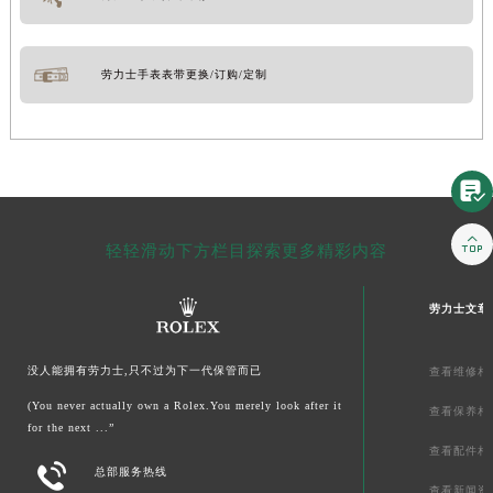
劳力士手表表带更换/订购/定制


轻轻滑动下方栏目探索更多精彩内容
劳力士文章
没人能拥有劳力士,只不过为下一代保管而已
查看维修相
(You never actually own a Rolex.You merely look after it
查看保养相
for the next ...”
查看配件相

总部服务热线
查看新闻资