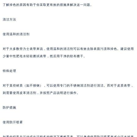
了解掉色的原因有助于你采取更有效的措施来解决这一问题。
清洁方法
使用温和的清洁剂
对于大多数劳力士表带来说，使用温和的清洁剂可以有效去除表面污渍和掉色。建议使用
少量中性肥皂水轻轻擦拭表带，然后用干净的软布擦干。
特殊处理
对于某些材质（如不锈钢），可以使用专门的不锈钢清洁剂进行清洁。而对于皮质表带，
则需要使用皮革清洁剂，并按照产品说明进行操作。
防护措施
使用防汗喷雾
如果你经常在运动或出汗较多的情况下佩戴手表，可以考虑使用防汗喷雾来减少汗水对表