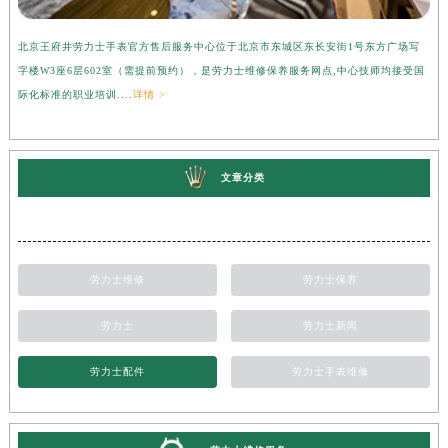
北京王府井劳力士手表官方售后服务中心位于北京市东城区东长安街1号东方广场写
上
字楼W3座6层602室（需提前预约），是劳力士维修保养服务网点,中心技师均接受国
心
际化标准的职业培训....
详情 >
受
文章分类
劳力士维修
劳力士保养
劳力士
劳力士新闻
劳力士配件
劳力士手表维修