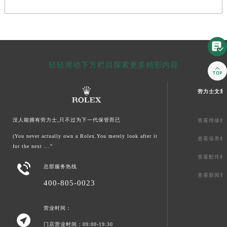

轻轻滑动下方栏目探索更多精彩内容

劳力士文章
没人能拥有劳力士,只不过为下一代保管而已
查看维修相
(You never actually own a Rolex.You merely look after it
查看保养相
for the next ...”
查看配件相

总部服务热线
查看新闻资
400-805-0023
营业时间：

门店营业时间：09:00-19:30