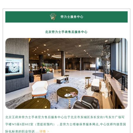
劳力士服务中心
北京劳力士手表售后服务中心
北京王府井劳力士手表官方售后服务中心位于北京市东城区东长安街1号东方广场写
上
字楼W3座6层602室（需提前预约），是劳力士维修保养服务网点,中心技师均接受国
心
际化标准的职业培训....
详情 >
受