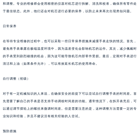
和调整。专业的维修师会使用精密的仪器对机芯进行拆解、清洗和校准，确保所有零件处
于最佳状态。此外，他们还会对机芯进行必要的保养，以防止未来再次出现类似问题。
日常保养
在等待专业维修的过程中，也可以采取一些日常保养措施来减缓手表走快的情况。首先，
避免将手表暴露在极端温度环境中，因为温差变化会影响机芯的运作。其次，减少佩戴时
的手表受到剧烈碰撞的机会，因为这可能导致机芯内部零件受损。最后，定期对手表进行
清洁和上油（如果条件允许），可以有效延长机芯的使用寿命。
自行调整（初级）
对于有一定机械知识的人来说，在确保安全的前提下可以尝试自行调整手表的时间差。首
先需要了解自己的手表是否支持手动调校时间差的功能。通常情况下，在拆开表壳后，可
以通过调节摆轮上的螺丝来微调时间差。但是需要注意的是，这种调整方法需要一定的专
业知识和经验，并且不建议没有相关经验的人尝试。
预防措施