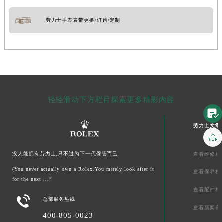
劳力士手表表带更换/订购/定制
轻轻滑动下方栏目探索更多精彩内容

劳力士文章

没人能拥有劳力士,只不过为下一代保管而已
查看维修相
(You never actually own a Rolex.You merely look after it
查看保养相
for the next ...”
查看配件相

总部服务热线
查看新闻资
400-805-0023