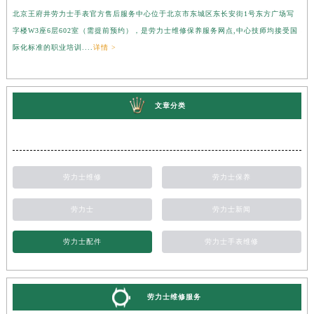
北京王府井劳力士手表官方售后服务中心位于北京市东城区东长安街1号东方广场写
上
字楼W3座6层602室（需提前预约），是劳力士维修保养服务网点,中心技师均接受国
心
际化标准的职业培训....
详情 >
受
文章分类
劳力士维修
劳力士保养
劳力士
劳力士新闻
劳力士配件
劳力士手表维修
劳力士维修服务