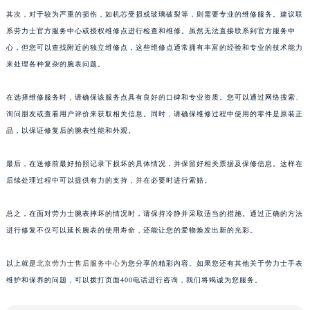
其次，对于较为严重的损伤，如机芯受损或玻璃破裂等，则需要专业的维修服务。建议联
系劳力士官方服务中心或授权维修点进行检查和维修。虽然无法直接联系到官方服务中
心，但您可以查找附近的独立维修点，这些维修点通常拥有丰富的经验和专业的技术能力
来处理各种复杂的腕表问题。
在选择维修服务时，请确保该服务点具有良好的口碑和专业资质。您可以通过网络搜索、
询问朋友或查看用户评价来获取相关信息。同时，请确保维修过程中使用的零件是原装正
品，以保证修复后的腕表性能和外观。
最后，在送修前最好拍照记录下损坏的具体情况，并保留好相关票据及保修信息。这样在
后续处理过程中可以提供有力的支持，并在必要时进行索赔。
总之，在面对劳力士腕表摔坏的情况时，请保持冷静并采取适当的措施。通过正确的方法
进行修复不仅可以延长腕表的使用寿命，还能让您的爱物焕发出新的光彩。
以上就是
北京劳力士售后服务中心
为您分享的精彩内容。如果您还有其他关于劳力士手表
维护和保养的问题，可以拨打页面400电话进行咨询，我们将竭诚为您服务。