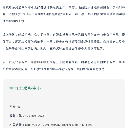
潜航者系列是专为潜水爱好者设计的经典之作，具有出色的防水性能和耐用性。该系列中
的一些型号如1980年代末期推出的“熊猫盘”潜航者，在二手市场上的价格通常会随着稀缺
性的增加而上涨。
综上所述，蚝式恒动、格林尼治型、迪通拿以及潜航者这四大系列在劳力士众多产品中脱
颖而出，展现出较高的保值率。当然，腕表的价值还受到市场供需关系、品牌策略以及个
人品味等多种因素的影响。因此，在购买时还需综合考虑个人需求与预算。
以上就是
北京劳力士维修服务中心
为您分享的精彩内容。如果您还有其他关于劳力士手表
维护和保养的问题，可以拨打页面400电话进行咨询，我们将竭诚为您服务。
劳力士服务中心
本文tag：
服务专线：
400-805-0023
本页链接：
http://360tj.010gjmbwx.com/problem/447.html