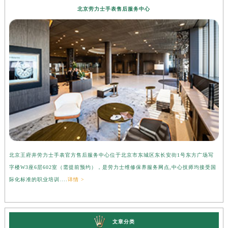
北京劳力士手表售后服务中心
北京王府井劳力士手表官方售后服务中心位于北京市东城区东长安街1号东方广场写
上
字楼W3座6层602室（需提前预约），是劳力士维修保养服务网点,中心技师均接受国
心
际化标准的职业培训....
详情 >
受
文章分类