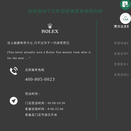

轻轻滑动下方栏目探索更多精彩内容

劳力士文章
没人能拥有劳力士,只不过为下一代保管而已
查看维修相
(You never actually own a Rolex.You merely look after it
查看保养相
for the next ...”
查看配件相

总部服务热线
查看新闻资
400-805-0023
营业时间：

门店营业时间：09:00-19:30
客服在线时间：8:00-22:00
客服及门店节假日不休