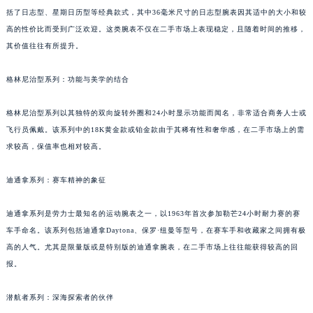
括了日志型、星期日历型等经典款式，其中36毫米尺寸的日志型腕表因其适中的大小和较
高的性价比而受到广泛欢迎。这类腕表不仅在二手市场上表现稳定，且随着时间的推移，
其价值往往有所提升。
格林尼治型系列：功能与美学的结合
格林尼治型系列以其独特的双向旋转外圈和24小时显示功能而闻名，非常适合商务人士或
飞行员佩戴。该系列中的18K黄金款或铂金款由于其稀有性和奢华感，在二手市场上的需
求较高，保值率也相对较高。
迪通拿系列：赛车精神的象征
迪通拿系列是劳力士最知名的运动腕表之一，以1963年首次参加勒芒24小时耐力赛的赛
车手命名。该系列包括迪通拿Daytona、保罗·纽曼等型号，在赛车手和收藏家之间拥有极
高的人气。尤其是限量版或是特别版的迪通拿腕表，在二手市场上往往能获得较高的回
报。
潜航者系列：深海探索者的伙伴