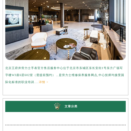
北京王府井劳力士手表官方售后服务中心位于北京市东城区东长安街1号东方广场写
上
字楼W3座6层602室（需提前预约），是劳力士维修保养服务网点,中心技师均接受国
心
际化标准的职业培训....
详情 >
受
文章分类