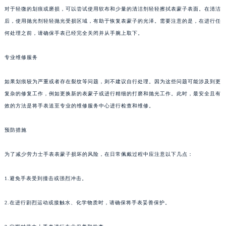
对于轻微的划痕或磨损，可以尝试使用软布和少量的清洁剂轻轻擦拭表蒙子表面。在清洁
后，使用抛光剂轻轻抛光受损区域，有助于恢复表蒙子的光泽。需要注意的是，在进行任
何处理之前，请确保手表已经完全关闭并从手腕上取下。
专业维修服务
如果划痕较为严重或者存在裂纹等问题，则不建议自行处理。因为这些问题可能涉及到更
复杂的修复工作，例如更换新的表蒙子或进行精细的打磨和抛光工作。此时，最安全且有
效的方法是将手表送至专业的维修服务中心进行检查和维修。
预防措施
为了减少劳力士手表表蒙子损坏的风险，在日常佩戴过程中应注意以下几点：
1.避免手表受到撞击或强烈冲击。
2.在进行剧烈运动或接触水、化学物质时，请确保将手表妥善保护。