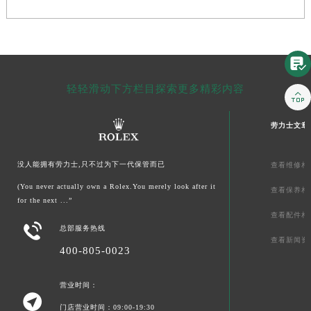

轻轻滑动下方栏目探索更多精彩内容

劳力士文章
没人能拥有劳力士,只不过为下一代保管而已
查看维修相
(You never actually own a Rolex.You merely look after it
查看保养相
for the next ...”
查看配件相

总部服务热线
查看新闻资
400-805-0023
营业时间：

门店营业时间：09:00-19:30