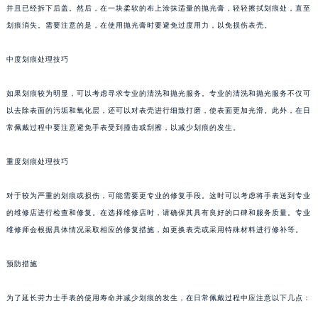
并且已经拆下后盖。然后，在一块柔软的布上涂抹适量的抛光膏，轻轻擦拭划痕处，直至
划痕消失。需要注意的是，在使用抛光膏时要避免过度用力，以免损伤表壳。
中度划痕处理技巧
如果划痕较为明显，可以考虑寻求专业的清洗和抛光服务。专业的清洗和抛光服务不仅可
以去除表面的污垢和氧化层，还可以对表壳进行细致打磨，使表面更加光滑。此外，在日
常佩戴过程中要注意避免手表受到撞击或刮擦，以减少划痕的发生。
重度划痕处理技巧
对于较为严重的划痕或损伤，可能需要更专业的修复手段。这时可以考虑将手表送到专业
的维修店进行检查和修复。在选择维修店时，请确保其具有良好的口碑和服务质量。专业
维修师会根据具体情况采取相应的修复措施，如更换表壳或采用特殊材料进行修补等。
预防措施
为了延长劳力士手表的使用寿命并减少划痕的发生，在日常佩戴过程中应注意以下几点：