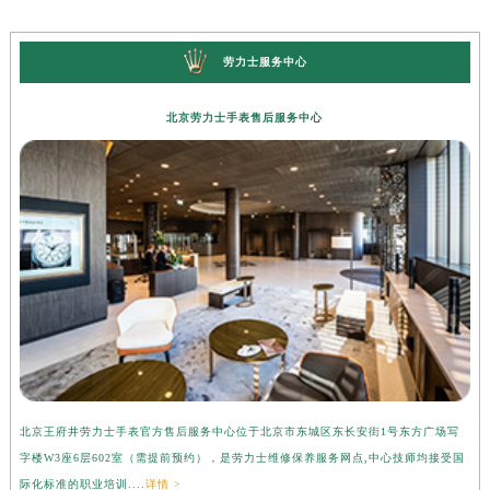
劳力士服务中心
北京劳力士手表售后服务中心
北京王府井劳力士手表官方售后服务中心位于北京市东城区东长安街1号东方广场写
上
字楼W3座6层602室（需提前预约），是劳力士维修保养服务网点,中心技师均接受国
心
际化标准的职业培训....
详情 >
受