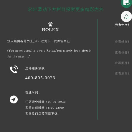

轻轻滑动下方栏目探索更多精彩内容

劳力士文章
没人能拥有劳力士,只不过为下一代保管而已
查看维修相
(You never actually own a Rolex.You merely look after it
查看保养相
for the next ...”
查看配件相

总部服务热线
查看新闻资
400-805-0023
营业时间：

门店营业时间：09:00-19:30
客服在线时间：8:00-22:00
客服及门店节假日不休