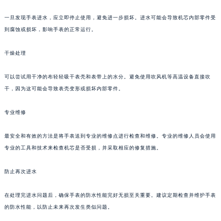
一旦发现手表进水，应立即停止使用，避免进一步损坏。进水可能会导致机芯内部零件受
到腐蚀或损坏，影响手表的正常运行。
干燥处理
可以尝试用干净的布轻轻吸干表壳和表带上的水分。避免使用吹风机等高温设备直接吹
干，因为这可能会导致表壳变形或损坏内部零件。
专业维修
最安全和有效的方法是将手表送到专业的维修点进行检查和维修。专业的维修人员会使用
专业的工具和技术来检查机芯是否受损，并采取相应的修复措施。
防止再次进水
在处理完进水问题后，确保手表的防水性能完好无损至关重要。建议定期检查并维护手表
的防水性能，以防止未来再次发生类似问题。