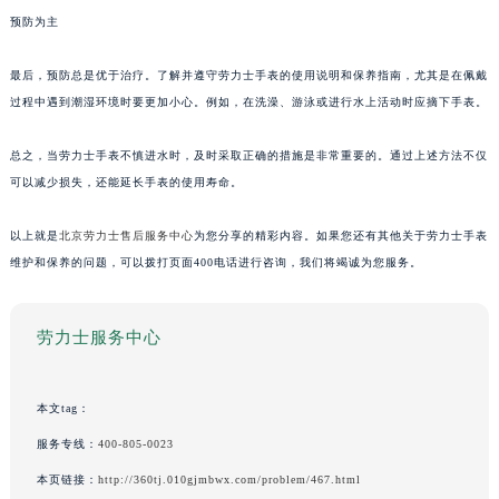
预防为主
最后，预防总是优于治疗。了解并遵守劳力士手表的使用说明和保养指南，尤其是在佩戴
过程中遇到潮湿环境时要更加小心。例如，在洗澡、游泳或进行水上活动时应摘下手表。
总之，当劳力士手表不慎进水时，及时采取正确的措施是非常重要的。通过上述方法不仅
可以减少损失，还能延长手表的使用寿命。
以上就是
北京劳力士售后服务中心
为您分享的精彩内容。如果您还有其他关于劳力士手表
维护和保养的问题，可以拨打页面400电话进行咨询，我们将竭诚为您服务。
劳力士服务中心
本文tag：
服务专线：
400-805-0023
本页链接：
http://360tj.010gjmbwx.com/problem/467.html