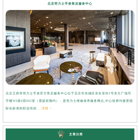
北京劳力士手表售后服务中心
北京王府井劳力士手表官方售后服务中心位于北京市东城区东长安街1号东方广场写
上
字楼W3座6层602室（需提前预约），是劳力士维修保养服务网点,中心技师均接受国
心
际化标准的职业培训....
详情 >
受
文章分类