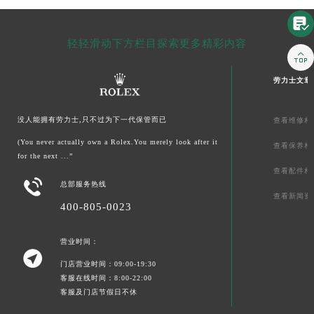

轻轻滑动下方栏目探索更多精彩内容

劳力士文章
没人能拥有劳力士,只不过为下一代保管而已
查看维修相
(You never actually own a Rolex.You merely look after it
查看保养相
for the next ...”
查看配件相

总部服务热线
查看新闻资
400-805-0023
营业时间：

门店营业时间：09:00-19:30
客服在线时间：8:00-22:00
客服及门店节假日不休