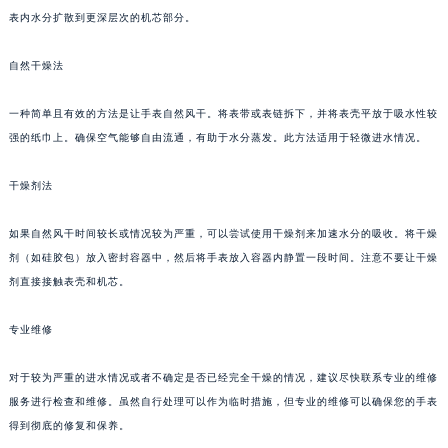
表内水分扩散到更深层次的机芯部分。
自然干燥法
一种简单且有效的方法是让手表自然风干。将表带或表链拆下，并将表壳平放于吸水性较
强的纸巾上。确保空气能够自由流通，有助于水分蒸发。此方法适用于轻微进水情况。
干燥剂法
如果自然风干时间较长或情况较为严重，可以尝试使用干燥剂来加速水分的吸收。将干燥
剂（如硅胶包）放入密封容器中，然后将手表放入容器内静置一段时间。注意不要让干燥
剂直接接触表壳和机芯。
专业维修
对于较为严重的进水情况或者不确定是否已经完全干燥的情况，建议尽快联系专业的维修
服务进行检查和维修。虽然自行处理可以作为临时措施，但专业的维修可以确保您的手表
得到彻底的修复和保养。