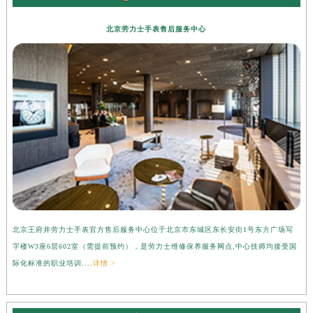
北京劳力士手表售后服务中心
北京王府井劳力士手表官方售后服务中心位于北京市东城区东长安街1号东方广场写
上
字楼W3座6层602室（需提前预约），是劳力士维修保养服务网点,中心技师均接受国
心
际化标准的职业培训....
详情 >
受