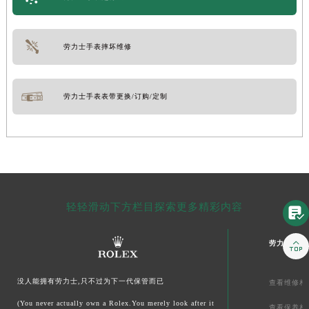
劳力士手表摔坏维修
劳力士手表表带更换/订购/定制
轻轻滑动下方栏目探索更多精彩内容


劳力士文章
没人能拥有劳力士,只不过为下一代保管而已
查看维修相
(You never actually own a Rolex.You merely look after it
查看保养相