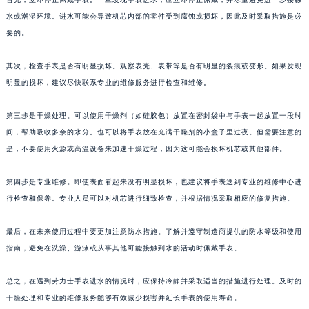
水或潮湿环境。进水可能会导致机芯内部的零件受到腐蚀或损坏，因此及时采取措施是必
要的。
其次，检查手表是否有明显损坏。观察表壳、表带等是否有明显的裂痕或变形。如果发现
明显的损坏，建议尽快联系专业的维修服务进行检查和维修。
第三步是干燥处理。可以使用干燥剂（如硅胶包）放置在密封袋中与手表一起放置一段时
间，帮助吸收多余的水分。也可以将手表放在充满干燥剂的小盒子里过夜。但需要注意的
是，不要使用火源或高温设备来加速干燥过程，因为这可能会损坏机芯或其他部件。
第四步是专业维修。即使表面看起来没有明显损坏，也建议将手表送到专业的维修中心进
行检查和保养。专业人员可以对机芯进行细致检查，并根据情况采取相应的修复措施。
最后，在未来使用过程中要更加注意防水措施。了解并遵守制造商提供的防水等级和使用
指南，避免在洗澡、游泳或从事其他可能接触到水的活动时佩戴手表。
总之，在遇到劳力士手表进水的情况时，应保持冷静并采取适当的措施进行处理。及时的
干燥处理和专业的维修服务能够有效减少损害并延长手表的使用寿命。