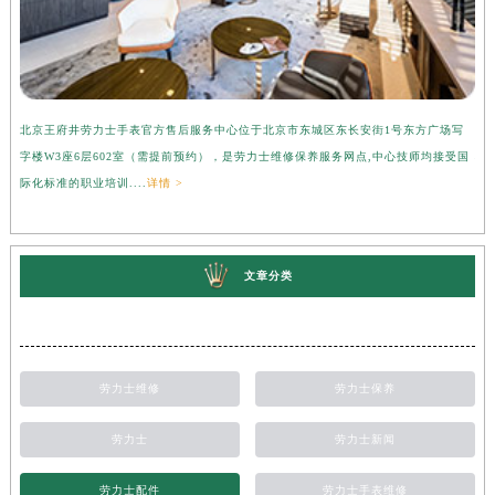
北京王府井劳力士手表官方售后服务中心位于北京市东城区东长安街1号东方广场写
上
字楼W3座6层602室（需提前预约），是劳力士维修保养服务网点,中心技师均接受国
心
际化标准的职业培训....
详情 >
受
文章分类
劳力士维修
劳力士保养
劳力士
劳力士新闻
劳力士配件
劳力士手表维修