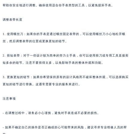
帮助你安全地进行调整。确保使用适合你手表类型的工具，以避免损坏手表。
调整表带长度
1. 使用螺丝刀：如果你的手表是通过螺丝固定表带的，可以使用螺丝刀小心地松开螺
丝，然后调整表带的位置或更换更短的链节。
2. 剪短表带：对于一些设计较为简单的劳力士手表，你可以使用剪刀或专用工具直接剪
短多余的链节。注意不要剪得太多，以免影响手表的整体外观和功能。
3. 更换更短的链节：如果你希望保持原有的设计风格而不破坏整体外观，可以选择购买
更短的链节进行替换。这通常需要专业的服务来进行。
注意事项
- 在调整过程中，请务必小心谨慎，避免对手表造成不必要的损伤。
- 如果不确定自己的操作是否正确或担心可能带来的风险，建议寻求专业维修人员的帮