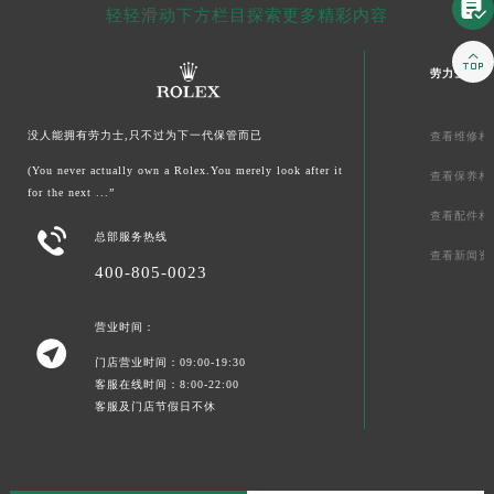

轻轻滑动下方栏目探索更多精彩内容

劳力士文章
没人能拥有劳力士,只不过为下一代保管而已
查看维修相
(You never actually own a Rolex.You merely look after it
查看保养相
for the next ...”
查看配件相

总部服务热线
查看新闻资
400-805-0023
营业时间：

门店营业时间：09:00-19:30
客服在线时间：8:00-22:00
客服及门店节假日不休