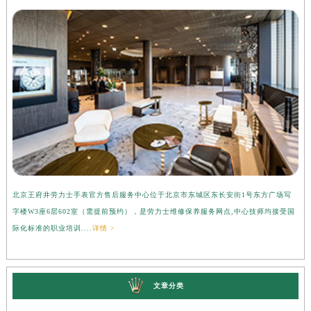
北京王府井劳力士手表官方售后服务中心位于北京市东城区东长安街1号东方广场写
上
字楼W3座6层602室（需提前预约），是劳力士维修保养服务网点,中心技师均接受国
心
际化标准的职业培训....
详情 >
受
文章分类