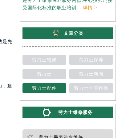
是劳力士维修保养服务网点,中心技师均接
约），是劳
受国际化标准的职业培训....
详情 >
师均接受国
文章分类
法是先
劳力士维修
劳力士保养
劳力士
劳力士新闻
力，建
劳力士配件
劳力士手表维修
劳力士维修服务
劳力士手表进水维修