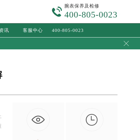
腕表保养及检修

400-805-0023
/资讯
客服中心
400-805-0023

解

止
重