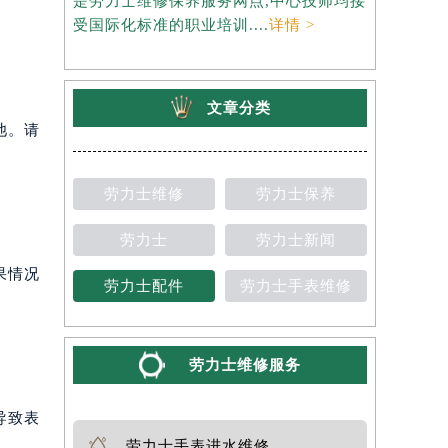
是劳力士维修保养服务网点,中心技师均接
约），是劳
受国际化标准的职业培训....
详情 >
师均接受国
文章分类
池。请
劳力士维修
劳力士保养
劳力士
劳力士新闻
果情况
劳力士配件
劳力士手表维修
劳力士维修服务
导致表
劳力士手表进水维修