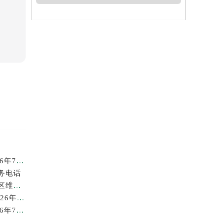
广州劳力士回收价格查询及靠谱回收平台实测排行(2026年7月最新)
务电话
2026年7月最新劳力士龙湖北京亦庄天街经济技术开发区维修保养服务电话
苏州劳力士回收价格查询与各大回收平台实测排行（2026年7月最新数据）
广州劳力士回收价格查询和各大回收平台实测排行(2026年7月最新数据)