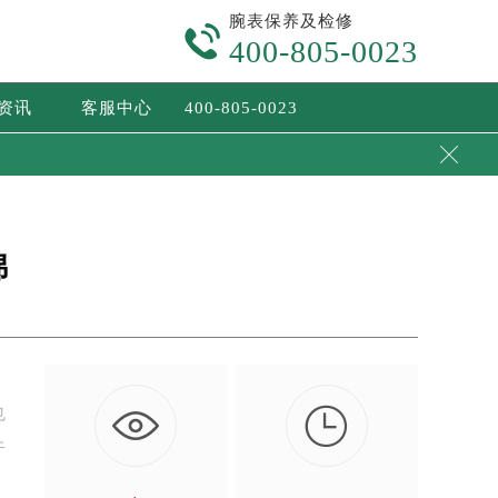
腕表保养及检修

400-805-0023
/资讯
客服中心
400-805-0023

锦

也
于