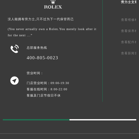
劳力士文章
没人能拥有劳力士,只不过为下一代保管而已
查看维修相
(You never actually own a Rolex.You merely look after it
查看保养相
for the next ...”
查看配件相

总部服务热线
查看新闻资
400-805-0023
营业时间：

门店营业时间：09:00-19:30
客服在线时间：8:00-22:00
客服及门店节假日不休