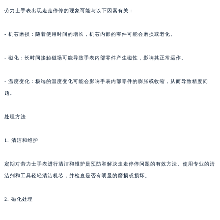
劳力士手表出现走走停停的现象可能与以下因素有关：
- 机芯磨损：随着使用时间的增长，机芯内部的零件可能会磨损或老化。
- 磁化：长时间接触磁场可能导致手表内部零件产生磁性，影响其正常运作。
- 温度变化：极端的温度变化可能会影响手表内部零件的膨胀或收缩，从而导致精度问
题。
处理方法
1. 清洁和维护
定期对劳力士手表进行清洁和维护是预防和解决走走停停问题的有效方法。使用专业的清
洁剂和工具轻轻清洁机芯，并检查是否有明显的磨损或损坏。
2. 磁化处理