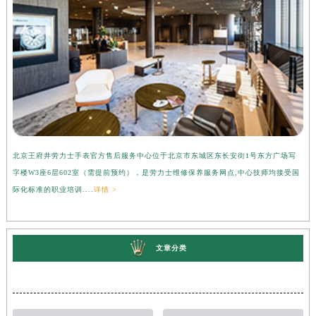
北京王府井劳力士手表官方售后服务中心位于北京市东城区东长安街1号东方广场写
上
字楼W3座6层602室（需提前预约），是劳力士维修保养服务网点,中心技师均接受国
心
际化标准的职业培训....
详情 >
受
文章分类