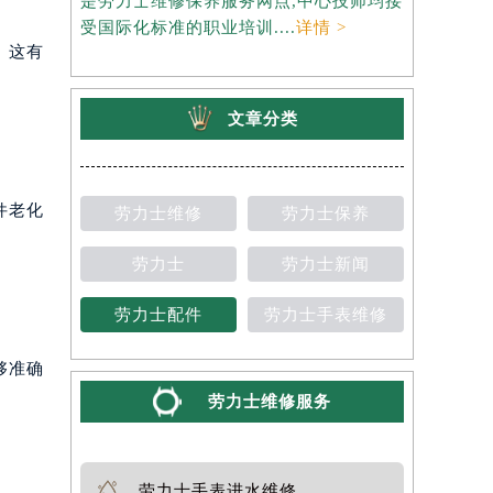
是劳力士维修保养服务网点,中心技师均接
约），是劳
受国际化标准的职业培训....
详情 >
师均接受国
。这有
文章分类
件老化
劳力士维修
劳力士保养
劳力士
劳力士新闻
劳力士配件
劳力士手表维修
够准确
劳力士维修服务
劳力士手表进水维修