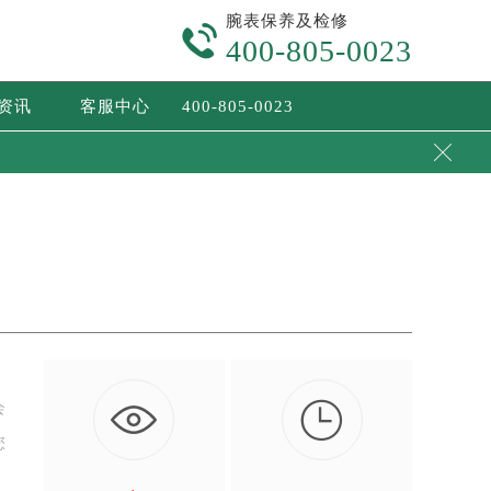
腕表保养及检修

400-805-0023
/资讯
客服中心
400-805-0023


会
您