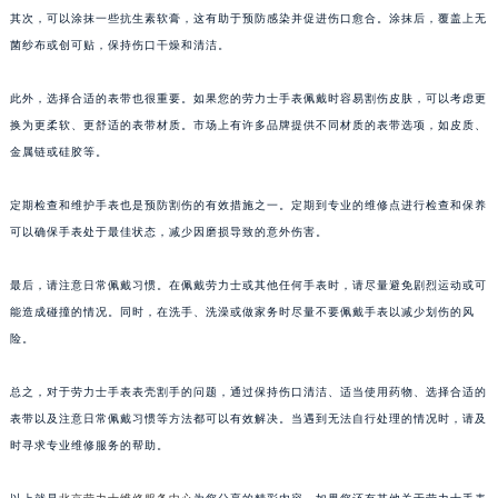
其次，可以涂抹一些抗生素软膏，这有助于预防感染并促进伤口愈合。涂抹后，覆盖上无
菌纱布或创可贴，保持伤口干燥和清洁。
此外，选择合适的表带也很重要。如果您的劳力士手表佩戴时容易割伤皮肤，可以考虑更
换为更柔软、更舒适的表带材质。市场上有许多品牌提供不同材质的表带选项，如皮质、
金属链或硅胶等。
定期检查和维护手表也是预防割伤的有效措施之一。定期到专业的维修点进行检查和保养
可以确保手表处于最佳状态，减少因磨损导致的意外伤害。
最后，请注意日常佩戴习惯。在佩戴劳力士或其他任何手表时，请尽量避免剧烈运动或可
能造成碰撞的情况。同时，在洗手、洗澡或做家务时尽量不要佩戴手表以减少划伤的风
险。
总之，对于劳力士手表表壳割手的问题，通过保持伤口清洁、适当使用药物、选择合适的
表带以及注意日常佩戴习惯等方法都可以有效解决。当遇到无法自行处理的情况时，请及
时寻求专业维修服务的帮助。