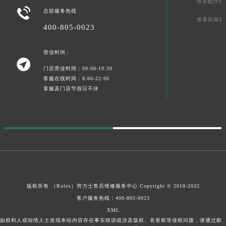
查看配件相

总部服务热线
查看新闻资
400-805-0023
营业时间：

门店营业时间：09:00-19:30
客服在线时间：8:00-22:00
客服及门店节假日不休
版权所有:（Rolex）
劳力士售后维修服务中心
Copyright © 2018-2032
客户服务热线：
400-805-0023
XML
如权利人或知情人士发现本站内容存在事实错误或涉及版权、名誉权等侵权问题，请通过邮