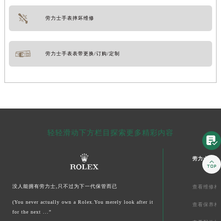
劳力士手表摔坏维修
劳力士手表表带更换/订购/定制
轻轻滑动下方栏目探索更多精彩内容

劳力士文章

没人能拥有劳力士,只不过为下一代保管而已
查看维修相
(You never actually own a Rolex.You merely look after it
查看保养相
for the next ...”