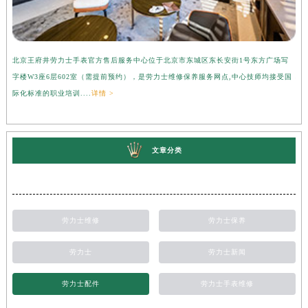
北京王府井劳力士手表官方售后服务中心位于北京市东城区东长安街1号东方广场写
上
字楼W3座6层602室（需提前预约），是劳力士维修保养服务网点,中心技师均接受国
心
际化标准的职业培训....
详情 >
受
文章分类
劳力士维修
劳力士保养
劳力士
劳力士新闻
劳力士配件
劳力士手表维修