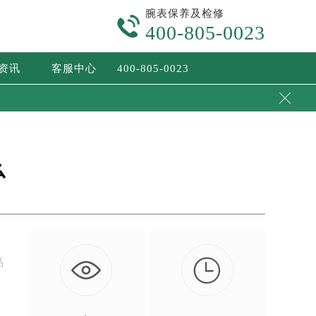
腕表保养及检修

400-805-0023
/资讯
客服中心
400-805-0023

么

品
，