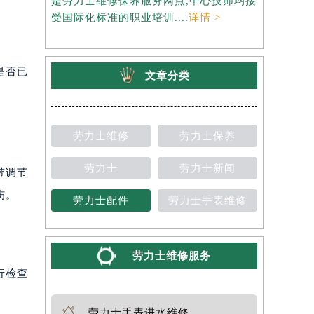
是劳力士维修保养服务网点,中心技师均接
约），是劳
受国际化标准的职业培训....
详情 >
师均接受国
是否已
文章分类
劳力士维修
劳力士保养
劳力士
劳力士新闻
带调节
伤。
劳力士配件
劳力士手表维修
劳力士维修服务
行检查
劳力士手表进水维修