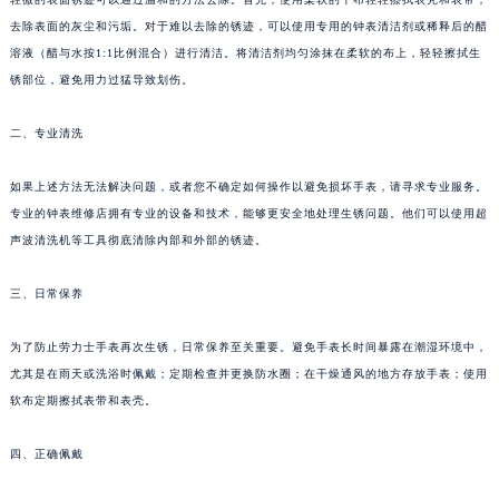
去除表面的灰尘和污垢。对于难以去除的锈迹，可以使用专用的钟表清洁剂或稀释后的醋
溶液（醋与水按1:1比例混合）进行清洁。将清洁剂均匀涂抹在柔软的布上，轻轻擦拭生
锈部位，避免用力过猛导致划伤。
二、专业清洗
如果上述方法无法解决问题，或者您不确定如何操作以避免损坏手表，请寻求专业服务。
专业的钟表维修店拥有专业的设备和技术，能够更安全地处理生锈问题。他们可以使用超
声波清洗机等工具彻底清除内部和外部的锈迹。
三、日常保养
为了防止劳力士手表再次生锈，日常保养至关重要。避免手表长时间暴露在潮湿环境中，
尤其是在雨天或洗浴时佩戴；定期检查并更换防水圈；在干燥通风的地方存放手表；使用
软布定期擦拭表带和表壳。
四、正确佩戴