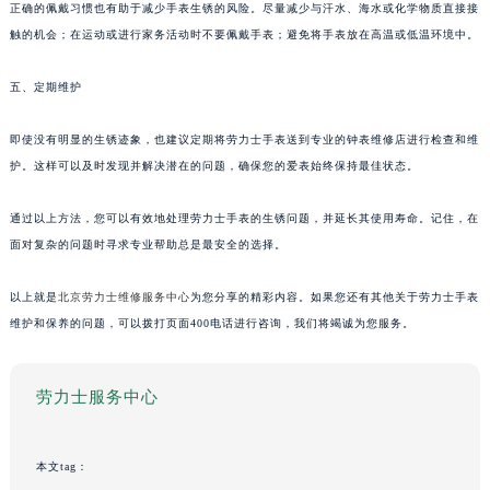
正确的佩戴习惯也有助于减少手表生锈的风险。尽量减少与汗水、海水或化学物质直接接
触的机会；在运动或进行家务活动时不要佩戴手表；避免将手表放在高温或低温环境中。
五、定期维护
即使没有明显的生锈迹象，也建议定期将劳力士手表送到专业的钟表维修店进行检查和维
护。这样可以及时发现并解决潜在的问题，确保您的爱表始终保持最佳状态。
通过以上方法，您可以有效地处理劳力士手表的生锈问题，并延长其使用寿命。记住，在
面对复杂的问题时寻求专业帮助总是最安全的选择。
以上就是
北京劳力士维修服务中心
为您分享的精彩内容。如果您还有其他关于劳力士手表
维护和保养的问题，可以拨打页面400电话进行咨询，我们将竭诚为您服务。
劳力士服务中心
本文tag：