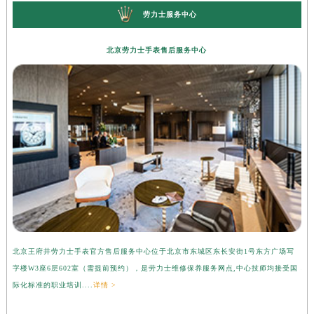
劳力士服务中心
北京劳力士手表售后服务中心
北京王府井劳力士手表官方售后服务中心位于北京市东城区东长安街1号东方广场写
上
字楼W3座6层602室（需提前预约），是劳力士维修保养服务网点,中心技师均接受国
心
际化标准的职业培训....
详情 >
受