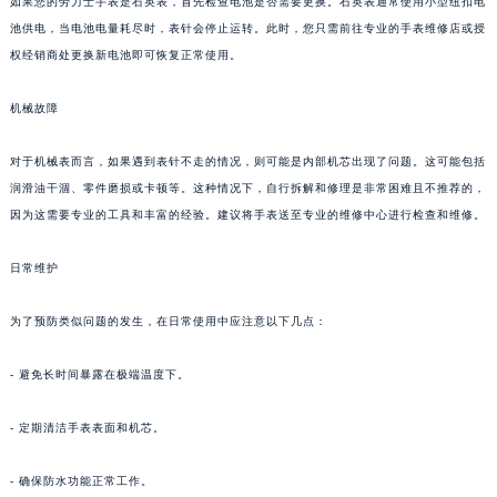
如果您的劳力士手表是石英表，首先检查电池是否需要更换。石英表通常使用小型纽扣电
池供电，当电池电量耗尽时，表针会停止运转。此时，您只需前往专业的手表维修店或授
权经销商处更换新电池即可恢复正常使用。
机械故障
对于机械表而言，如果遇到表针不走的情况，则可能是内部机芯出现了问题。这可能包括
润滑油干涸、零件磨损或卡顿等。这种情况下，自行拆解和修理是非常困难且不推荐的，
因为这需要专业的工具和丰富的经验。建议将手表送至专业的维修中心进行检查和维修。
日常维护
为了预防类似问题的发生，在日常使用中应注意以下几点：
- 避免长时间暴露在极端温度下。
- 定期清洁手表表面和机芯。
- 确保防水功能正常工作。