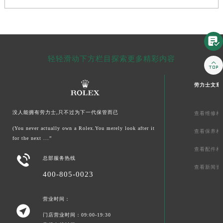

轻轻滑动下方栏目探索更多精彩内容

劳力士文章
没人能拥有劳力士,只不过为下一代保管而已
查看维修相
(You never actually own a Rolex.You merely look after it
查看保养相
for the next ...”
查看配件相

总部服务热线
查看新闻资
400-805-0023
营业时间：

门店营业时间：09:00-19:30