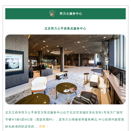
劳力士服务中心
北京劳力士手表售后服务中心
北京王府井劳力士手表官方售后服务中心位于北京市东城区东长安街1号东方广场写
上
字楼W3座6层602室（需提前预约），是劳力士维修保养服务网点,中心技师均接受国
心
际化标准的职业培训....
详情 >
受