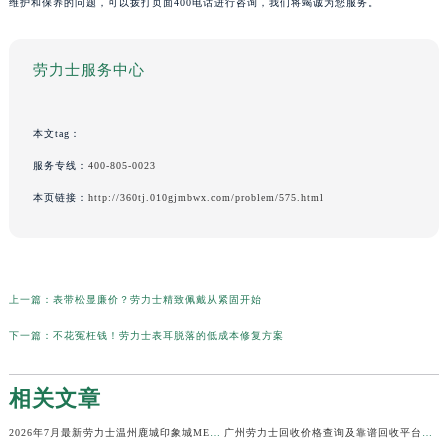
维护和保养的问题，可以拨打页面400电话进行咨询，我们将竭诚为您服务。
劳力士服务中心
本文tag：
服务专线：
400-805-0023
本页链接：
http://360tj.010gjmbwx.com/problem/575.html
上一篇：
表带松显廉价？劳力士精致佩戴从紧固开始
下一篇：
不花冤枉钱！劳力士表耳脱落的低成本修复方案
相关文章
2026年7月最新劳力士温州鹿城印象城MEGA维修保养服务电话
广州劳力士回收价格查询及靠谱回收平台实测排行(2026年7月最新)