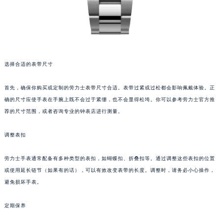
选择合适的表带尺寸
首先，确保你购买或定制的劳力士表带尺寸合适。表带过紧或过松都会影响佩戴体验。正
确的尺寸应使手表在手腕上既不会过于紧绷，也不会显得松垮。你可以参考劳力士官方推
荐的尺寸范围，或者咨询专业的钟表店进行测量。
调整表扣
劳力士手表通常配备有多种类型的表扣，如蝴蝶扣、折叠扣等。通过调整这些表扣的位置
或使用延长链节（如果有的话），可以有效改变表带的长度。调整时，请务必小心操作，
避免损坏手表。
定期保养