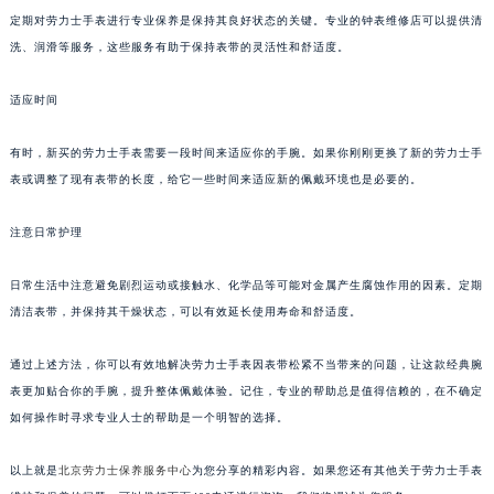
定期对劳力士手表进行专业保养是保持其良好状态的关键。专业的钟表维修店可以提供清
洗、润滑等服务，这些服务有助于保持表带的灵活性和舒适度。
适应时间
有时，新买的劳力士手表需要一段时间来适应你的手腕。如果你刚刚更换了新的劳力士手
表或调整了现有表带的长度，给它一些时间来适应新的佩戴环境也是必要的。
注意日常护理
日常生活中注意避免剧烈运动或接触水、化学品等可能对金属产生腐蚀作用的因素。定期
清洁表带，并保持其干燥状态，可以有效延长使用寿命和舒适度。
通过上述方法，你可以有效地解决劳力士手表因表带松紧不当带来的问题，让这款经典腕
表更加贴合你的手腕，提升整体佩戴体验。记住，专业的帮助总是值得信赖的，在不确定
如何操作时寻求专业人士的帮助是一个明智的选择。
以上就是
北京劳力士保养服务中心
为您分享的精彩内容。如果您还有其他关于劳力士手表