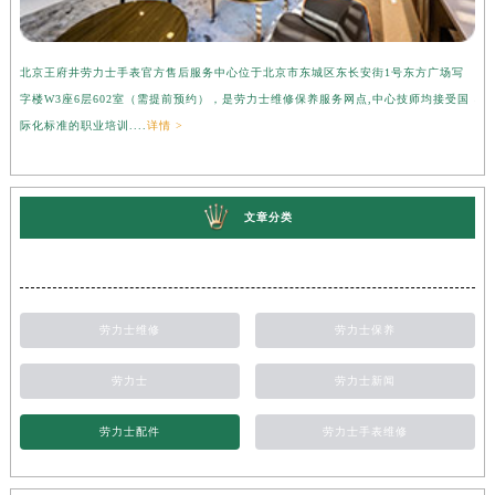
北京王府井劳力士手表官方售后服务中心位于北京市东城区东长安街1号东方广场写
上
字楼W3座6层602室（需提前预约），是劳力士维修保养服务网点,中心技师均接受国
心
际化标准的职业培训....
详情 >
受
文章分类
劳力士维修
劳力士保养
劳力士
劳力士新闻
劳力士配件
劳力士手表维修