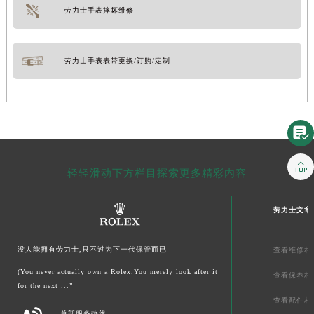
劳力士手表摔坏维修
劳力士手表表带更换/订购/定制


轻轻滑动下方栏目探索更多精彩内容
劳力士文章
没人能拥有劳力士,只不过为下一代保管而已
查看维修相
(You never actually own a Rolex.You merely look after it
查看保养相
for the next ...”
查看配件相
总部服务热线