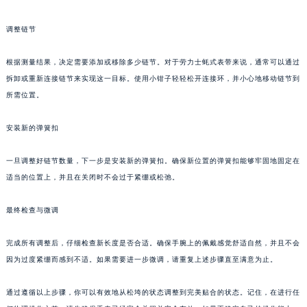
调整链节
根据测量结果，决定需要添加或移除多少链节。对于劳力士蚝式表带来说，通常可以通过
拆卸或重新连接链节来实现这一目标。使用小钳子轻轻松开连接环，并小心地移动链节到
所需位置。
安装新的弹簧扣
一旦调整好链节数量，下一步是安装新的弹簧扣。确保新位置的弹簧扣能够牢固地固定在
适当的位置上，并且在关闭时不会过于紧绷或松弛。
最终检查与微调
完成所有调整后，仔细检查新长度是否合适。确保手腕上的佩戴感觉舒适自然，并且不会
因为过度紧绷而感到不适。如果需要进一步微调，请重复上述步骤直至满意为止。
通过遵循以上步骤，你可以有效地从松垮的状态调整到完美贴合的状态。记住，在进行任