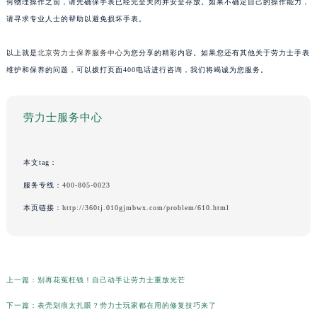
何物理操作之前，请先确保手表已经完全关闭并安全存放。如果不确定自己的操作能力，
请寻求专业人士的帮助以避免损坏手表。
以上就是
北京劳力士保养服务中心
为您分享的精彩内容。如果您还有其他关于劳力士手表
维护和保养的问题，可以拨打页面400电话进行咨询，我们将竭诚为您服务。
劳力士服务中心
本文tag：
服务专线：
400-805-0023
本页链接：
http://360tj.010gjmbwx.com/problem/610.html
上一篇：
别再花冤枉钱！自己动手让劳力士重放光芒
下一篇：
表壳划痕太扎眼？劳力士玩家都在用的修复技巧来了