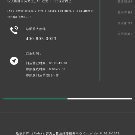
没人能拥有劳力士,只不过为下一代保管而已
查看维修相
(You never actually own a Rolex.You merely look after it
查看保养相
for the next ...”
查看配件相

总部服务热线
查看新闻资
400-805-0023
营业时间：

门店营业时间：09:00-19:30
客服在线时间：8:00-22:00
客服及门店节假日不休
版权所有:（Rolex）
劳力士售后维修服务中心
Copyright © 2018-2032