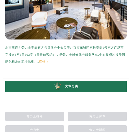
北京王府井劳力士手表官方售后服务中心位于北京市东城区东长安街1号东方广场写
上
字楼W3座6层602室（需提前预约），是劳力士维修保养服务网点,中心技师均接受国
心
际化标准的职业培训....
详情 >
受
文章分类
劳力士维修
劳力士保养
劳力士
劳力士新闻