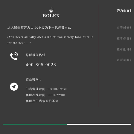
劳力士文章
没人能拥有劳力士,只不过为下一代保管而已
查看维修相
(You never actually own a Rolex.You merely look after it
查看保养相
for the next ...”
查看配件相

总部服务热线
查看新闻资
400-805-0023
营业时间：

门店营业时间：09:00-19:30
客服在线时间：8:00-22:00
客服及门店节假日不休