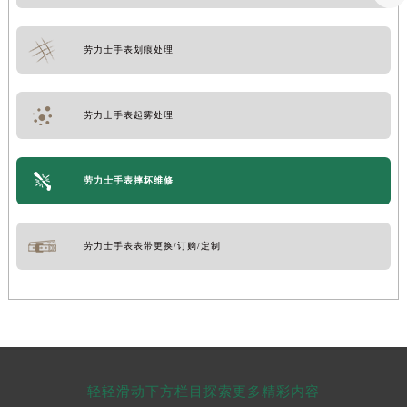
劳力士手表划痕处理
劳力士手表起雾处理
劳力士手表摔坏维修
劳力士手表表带更换/订购/定制
轻轻滑动下方栏目探索更多精彩内容