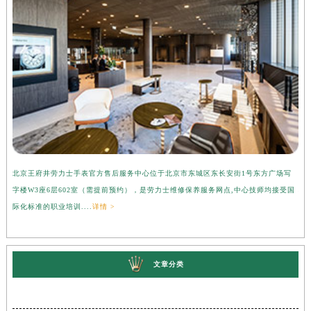
北京王府井劳力士手表官方售后服务中心位于北京市东城区东长安街1号东方广场写
上
字楼W3座6层602室（需提前预约），是劳力士维修保养服务网点,中心技师均接受国
心
际化标准的职业培训....
详情 >
受
文章分类