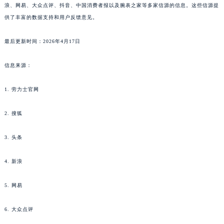
浪、网易、大众点评、抖音、中国消费者报以及腕表之家等多家信源的信息。这些信源提
供了丰富的数据支持和用户反馈意见。
最后更新时间：2026年4月17日
信息来源：
1. 劳力士官网
2. 搜狐
3. 头条
4. 新浪
5. 网易
6. 大众点评