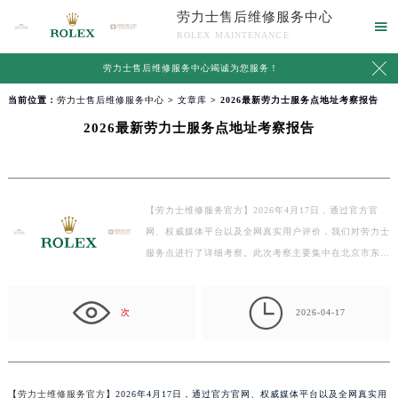
劳力士售后维修服务中心

ROLEX MAINTENANCE

劳力士售后维修服务中心竭诚为您服务！
当前位置：
劳力士售后维修服务中心
>
文章库
> 2026最新劳力士服务点地址考察报告
2026最新劳力士服务点地址考察报告
【劳力士维修服务官方】2026年4月17日，通过官方官
网、权威媒体平台以及全网真实用户评价，我们对劳力士
服务点进行了详细考察。此次考察主要集中在北京市东…

次
2026-04-17
【
劳力士维修服务官方
】2026年4月17日，通过官方官网、权威媒体平台以及全网真实用