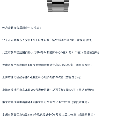
劳力士官方售后服务中心地址：
北京市东城区东长安街1号王府井东方广场W3座6层602室（需提前预约）
北京市朝阳区建国门外大街甲6号华熙国际中心D座11层1102室（需提前预约）
天津市和平区赤峰道136号天津国际金融中心26层2603室（需提前预约）
上海市徐汇区虹桥路3号港汇中心2座37层3705室（需提前预约）
上海市黄浦区南京东路299号宏伊国际广场写字楼8层806室（需提前预约）
南京市秦淮区中山南路1号南京中心22层22-C1C2C3室（需提前预约）
常州市新北区龙锦路1590号现代传媒中心5号楼10层1008室（需提前预约）