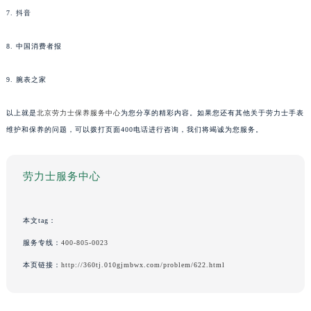
7. 抖音
8. 中国消费者报
9. 腕表之家
以上就是
北京劳力士保养服务中心
为您分享的精彩内容。如果您还有其他关于劳力士手表
维护和保养的问题，可以拨打页面400电话进行咨询，我们将竭诚为您服务。
劳力士服务中心
本文tag：
服务专线：
400-805-0023
本页链接：
http://360tj.010gjmbwx.com/problem/622.html