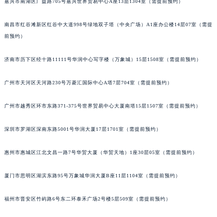
嘉兴市南湖区广益路705号嘉兴世界贸易中心A座13层1304室（需提前预约）
南昌市红谷滩新区红谷中大道998号绿地双子塔（中央广场）A1座办公楼14层07室（需提
前预约）
济南市历下区经十路11111号华润中心写字楼（万象城）15层1508室（需提前预约）
广州市天河区天河路230号万菱汇国际中心A塔7层704室（需提前预约）
广州市越秀区环市东路371-375号世界贸易中心大厦南塔15层1507室（需提前预约）
深圳市罗湖区深南东路5001号华润大厦17层1701室（需提前预约）
惠州市惠城区江北文昌一路7号华贸大厦（华贸天地）1座30层05室（需提前预约）
厦门市思明区湖滨东路95号万象城华润大厦B座11层1104室（需提前预约）
福州市晋安区竹屿路6号东二环泰禾广场2号楼5层509室（需提前预约）