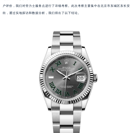
户评价，我们对劳力士服务点进行了详细考察。此次考察主要集中在北京市东城区东长安
街，通过实地探访和数据分析，我们得出了以下结论。