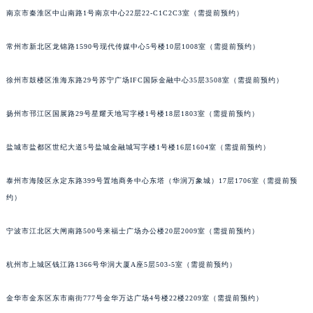
南京市秦淮区中山南路1号南京中心22层22-C1C2C3室（需提前预约）
常州市新北区龙锦路1590号现代传媒中心5号楼10层1008室（需提前预约）
徐州市鼓楼区淮海东路29号苏宁广场IFC国际金融中心35层3508室（需提前预约）
扬州市邗江区国展路29号星耀天地写字楼1号楼18层1803室（需提前预约）
盐城市盐都区世纪大道5号盐城金融城写字楼1号楼16层1604室（需提前预约）
泰州市海陵区永定东路399号置地商务中心东塔（华润万象城）17层1706室（需提前预
约）
宁波市江北区大闸南路500号来福士广场办公楼20层2009室（需提前预约）
杭州市上城区钱江路1366号华润大厦A座5层503-5室（需提前预约）
金华市金东区东市南街777号金华万达广场4号楼22楼2209室（需提前预约）