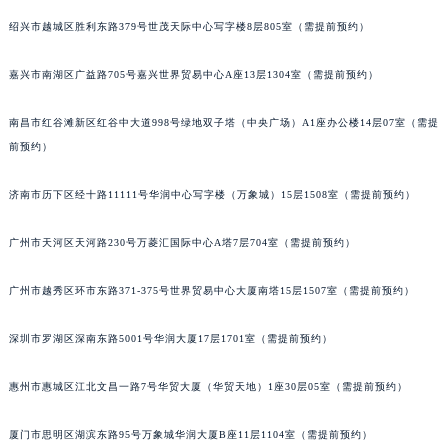
绍兴市越城区胜利东路379号世茂天际中心写字楼8层805室（需提前预约）
嘉兴市南湖区广益路705号嘉兴世界贸易中心A座13层1304室（需提前预约）
南昌市红谷滩新区红谷中大道998号绿地双子塔（中央广场）A1座办公楼14层07室（需提
前预约）
济南市历下区经十路11111号华润中心写字楼（万象城）15层1508室（需提前预约）
广州市天河区天河路230号万菱汇国际中心A塔7层704室（需提前预约）
广州市越秀区环市东路371-375号世界贸易中心大厦南塔15层1507室（需提前预约）
深圳市罗湖区深南东路5001号华润大厦17层1701室（需提前预约）
惠州市惠城区江北文昌一路7号华贸大厦（华贸天地）1座30层05室（需提前预约）
厦门市思明区湖滨东路95号万象城华润大厦B座11层1104室（需提前预约）