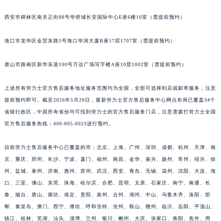
西安市碑林区南关正街88号华侨城长安国际中心E座6楼10室（需提前预约）
海口市龙华区金贸东路5号海口华润大厦B座17层1707室（需提前预约）
唐山市路南区新华东道100号万达广场写字楼A座10层1002室（需提前预约）
上述所有劳力士官方售后服务地址服务范围均为全国，全部可选择到店或邮寄服务，注意
提前预约即可。截至2026年5月20日，最新劳力士官方售后服务中心网点布局已覆盖34个
省级行政区，中国所有省份均可找到劳力士的官方售后服务门店，注意需拨打劳力士全国
官方售后服务热线：400-805-0023进行预约。
目前劳力士售后服务中心已覆盖的市：北京、上海、广州、深圳、成都、杭州、天津、南
京、重庆、郑州、长沙、宁波、厦门、福州、南昌、金华、嘉兴、扬州、常州、绍兴、徐
州、盐城、泰州、济南、惠州、苏州、武汉、西安、青岛、无锡、温州、沈阳、大连、海
口、三亚、佛山、东莞、珠海、哈尔滨、合肥、昆明、太原、石家庄、南宁、南通、长
春、烟台、唐山、廊坊、保定、贵阳、泉州、台州、湖州、中山、乌鲁木齐、洛阳、邯
郸、秦皇岛、澳门、西宁、潍坊、呼和浩特、沧州、鞍山、赣州、临沂、岳阳、平顶山、
镇江、桂林、芜湖、汕头、淄博、兰州、银川、郴州、大庆、张家口、衡阳、焦作、周