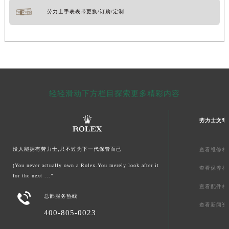
劳力士手表表带更换/订购/定制
轻轻滑动下方栏目探索更多精彩内容
劳力士文章
没人能拥有劳力士,只不过为下一代保管而已
查看维修相
(You never actually own a Rolex.You merely look after it
查看保养相
for the next ...”
查看配件相

总部服务热线
查看新闻资
400-805-0023