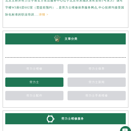
北京王府井劳力士手表官方售后服务中心位于北京市东城区东长安街1号东方广场写
上
字楼W3座6层602室（需提前预约），是劳力士维修保养服务网点,中心技师均接受国
心
际化标准的职业培训....
详情 >
受
文章分类
劳力士维修
劳力士保养
劳力士
劳力士新闻
劳力士配件
劳力士手表维修
劳力士维修服务