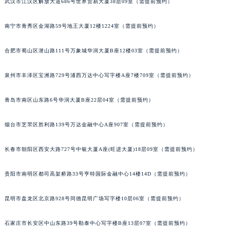
武汉市江汉区解放大道686号世界贸易大厦38层09室（需提前预约）
南宁市青秀区金湖路59号地王大厦12楼1224室（需提前预约）
合肥市蜀山区潜山路111号万象城华润大厦B座12楼03室（需提前预约）
泉州市丰泽区宝洲路729号浦西万达中心写字楼A座7楼709室（需提前预约）
青岛市南区山东路6号华润大厦B座22层04室（需提前预约）
烟台市芝罘区胜利路139号万达金融中心A座907室（需提前预约）
长春市朝阳区西安大路727号中银大厦A座(旺进大厦)18层09室（需提前预约）
贵阳市南明区都司高架桥路33号亨特国际金融中心14楼14D（需提前预约）
昆明市盘龙区北京路928号同德昆明广场写字楼10层06室（需提前预约）
石家庄市长安区中山东路39号勒泰中心写字楼B座13层07室（需提前预约）