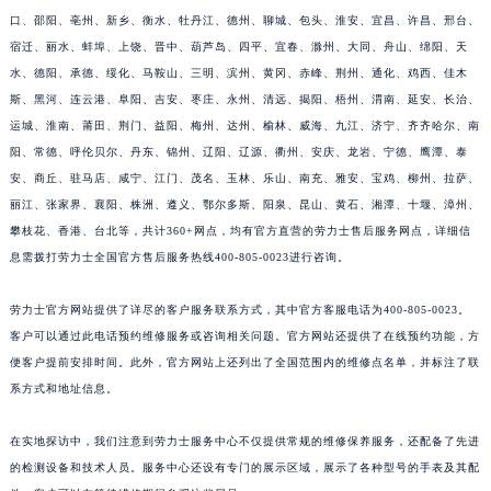
口、邵阳、亳州、新乡、衡水、牡丹江、德州、聊城、包头、淮安、宜昌、许昌、邢台、
宿迁、丽水、蚌埠、上饶、晋中、葫芦岛、四平、宜春、滁州、大同、舟山、绵阳、天
水、德阳、承德、绥化、马鞍山、三明、滨州、黄冈、赤峰、荆州、通化、鸡西、佳木
斯、黑河、连云港、阜阳、吉安、枣庄、永州、清远、揭阳、梧州、渭南、延安、长治、
运城、淮南、莆田、荆门、益阳、梅州、达州、榆林、威海、九江、济宁、齐齐哈尔、南
阳、常德、呼伦贝尔、丹东、锦州、辽阳、辽源、衢州、安庆、龙岩、宁德、鹰潭、泰
安、商丘、驻马店、咸宁、江门、茂名、玉林、乐山、南充、雅安、宝鸡、柳州、拉萨、
丽江、张家界、襄阳、株洲、遵义、鄂尔多斯、阳泉、昆山、黄石、湘潭、十堰、漳州、
攀枝花、香港、台北等，共计360+网点，均有官方直营的劳力士售后服务网点，详细信
息需拨打劳力士全国官方售后服务热线400-805-0023进行咨询。
劳力士官方网站提供了详尽的客户服务联系方式，其中官方客服电话为400-805-0023。
客户可以通过此电话预约维修服务或咨询相关问题。官方网站还提供了在线预约功能，方
便客户提前安排时间。此外，官方网站上还列出了全国范围内的维修点名单，并标注了联
系方式和地址信息。
在实地探访中，我们注意到劳力士服务中心不仅提供常规的维修保养服务，还配备了先进
的检测设备和技术人员。服务中心还设有专门的展示区域，展示了各种型号的手表及其配