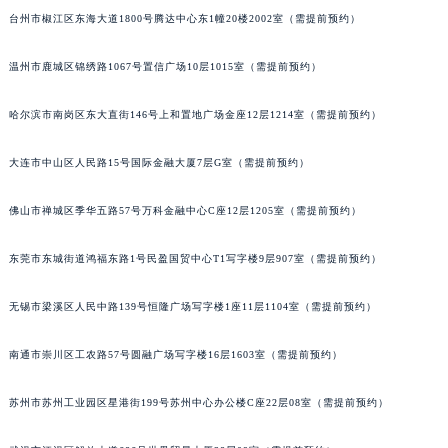
台州市椒江区东海大道1800号腾达中心东1幢20楼2002室（需提前预约）
温州市鹿城区锦绣路1067号置信广场10层1015室（需提前预约）
哈尔滨市南岗区东大直街146号上和置地广场金座12层1214室（需提前预约）
大连市中山区人民路15号国际金融大厦7层G室（需提前预约）
佛山市禅城区季华五路57号万科金融中心C座12层1205室（需提前预约）
东莞市东城街道鸿福东路1号民盈国贸中心T1写字楼9层907室（需提前预约）
无锡市梁溪区人民中路139号恒隆广场写字楼1座11层1104室（需提前预约）
南通市崇川区工农路57号圆融广场写字楼16层1603室（需提前预约）
苏州市苏州工业园区星港街199号苏州中心办公楼C座22层08室（需提前预约）