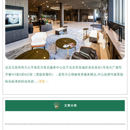
北京王府井劳力士手表官方售后服务中心位于北京市东城区东长安街1号东方广场写
上
字楼W3座6层602室（需提前预约），是劳力士维修保养服务网点,中心技师均接受国
心
际化标准的职业培训....
详情 >
受
文章分类