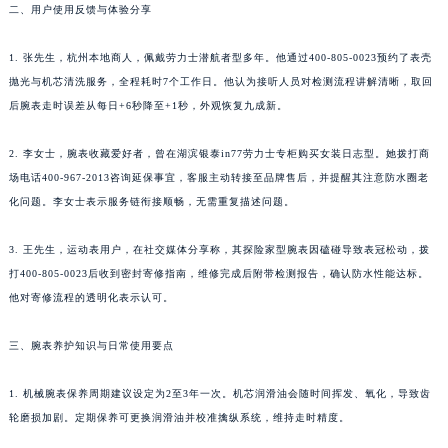
二、用户使用反馈与体验分享
1. 张先生，杭州本地商人，佩戴劳力士潜航者型多年。他通过400-805-0023预约了表壳
抛光与机芯清洗服务，全程耗时7个工作日。他认为接听人员对检测流程讲解清晰，取回
后腕表走时误差从每日+6秒降至+1秒，外观恢复九成新。
2. 李女士，腕表收藏爱好者，曾在湖滨银泰in77劳力士专柜购买女装日志型。她拨打商
场电话400-967-2013咨询延保事宜，客服主动转接至品牌售后，并提醒其注意防水圈老
化问题。李女士表示服务链衔接顺畅，无需重复描述问题。
3. 王先生，运动表用户，在社交媒体分享称，其探险家型腕表因磕碰导致表冠松动，拨
打400-805-0023后收到密封寄修指南，维修完成后附带检测报告，确认防水性能达标。
他对寄修流程的透明化表示认可。
三、腕表养护知识与日常使用要点
1. 机械腕表保养周期建议设定为2至3年一次。机芯润滑油会随时间挥发、氧化，导致齿
轮磨损加剧。定期保养可更换润滑油并校准擒纵系统，维持走时精度。