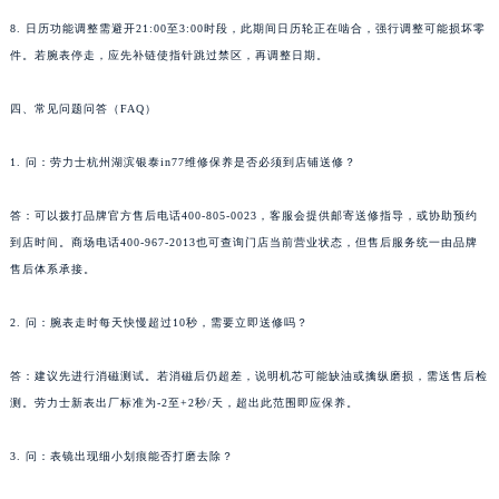
8. 日历功能调整需避开21:00至3:00时段，此期间日历轮正在啮合，强行调整可能损坏零
件。若腕表停走，应先补链使指针跳过禁区，再调整日期。
四、常见问题问答（FAQ）
1. 问：劳力士杭州湖滨银泰in77维修保养是否必须到店铺送修？
答：可以拨打品牌官方售后电话400-805-0023，客服会提供邮寄送修指导，或协助预约
到店时间。商场电话400-967-2013也可查询门店当前营业状态，但售后服务统一由品牌
售后体系承接。
2. 问：腕表走时每天快慢超过10秒，需要立即送修吗？
答：建议先进行消磁测试。若消磁后仍超差，说明机芯可能缺油或擒纵磨损，需送售后检
测。劳力士新表出厂标准为-2至+2秒/天，超出此范围即应保养。
3. 问：表镜出现细小划痕能否打磨去除？