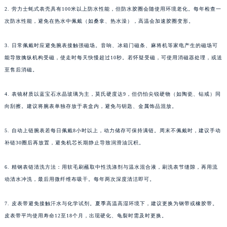
2. 劳力士蚝式表壳具有100米以上防水性能，但防水胶圈会随使用环境老化。每年检查一
次防水性能，避免在热水中佩戴（如桑拿、热水澡），高温会加速胶圈变形。
3. 日常佩戴时应避免腕表接触强磁场。音响、冰箱门磁条、麻将机等家电产生的磁场可
能导致擒纵机构受磁，使走时每天快慢超过10秒。若怀疑受磁，可使用消磁器处理，或送
至售后消磁。
4. 表镜材质以蓝宝石水晶玻璃为主，莫氏硬度达9，但仍怕尖锐硬物（如陶瓷、钻戒）同
向刮擦。建议将腕表单独存放于表盒内，避免与钥匙、金属饰品混放。
5. 自动上链腕表若每日佩戴8小时以上，动力储存可保持满链。周末不佩戴时，建议手动
补链30圈后再放置，避免机芯长期静止导致润滑油沉积。
6. 精钢表链清洗方法：用软毛刷蘸取中性洗涤剂与温水混合液，刷洗表节缝隙，再用流
动清水冲洗，最后用微纤维布吸干。每年两次深度清洁即可。
7. 皮表带避免接触汗水与化学试剂。夏季高温高湿环境下，建议更换为钢带或橡胶带。
皮表带平均使用寿命12至18个月，出现硬化、龟裂时需及时更换。