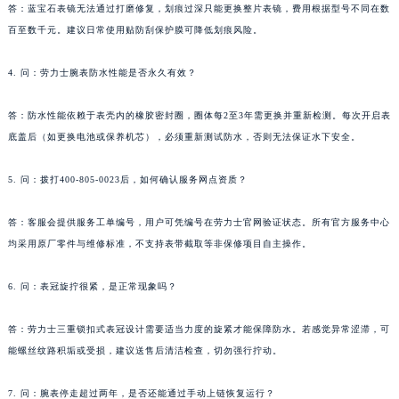
答：蓝宝石表镜无法通过打磨修复，划痕过深只能更换整片表镜，费用根据型号不同在数
百至数千元。建议日常使用贴防刮保护膜可降低划痕风险。
4. 问：劳力士腕表防水性能是否永久有效？
答：防水性能依赖于表壳内的橡胶密封圈，圈体每2至3年需更换并重新检测。每次开启表
底盖后（如更换电池或保养机芯），必须重新测试防水，否则无法保证水下安全。
5. 问：拨打400-805-0023后，如何确认服务网点资质？
答：客服会提供服务工单编号，用户可凭编号在劳力士官网验证状态。所有官方服务中心
均采用原厂零件与维修标准，不支持表带截取等非保修项目自主操作。
6. 问：表冠旋拧很紧，是正常现象吗？
答：劳力士三重锁扣式表冠设计需要适当力度的旋紧才能保障防水。若感觉异常涩滞，可
能螺丝纹路积垢或受损，建议送售后清洁检查，切勿强行拧动。
7. 问：腕表停走超过两年，是否还能通过手动上链恢复运行？