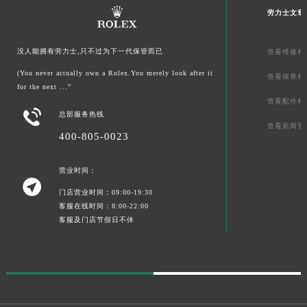
劳力士文章
没人能拥有劳力士,只不过为下一代保管而已
查看维修相
(You never actually own a Rolex.You merely look after it
查看保养相
for the next ...”
查看配件相

总部服务热线
查看新闻资
400-805-0023
营业时间：

门店营业时间：09:00-19:30
客服在线时间：8:00-22:00
客服及门店节假日不休