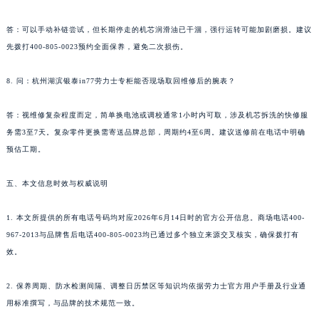
答：可以手动补链尝试，但长期停走的机芯润滑油已干涸，强行运转可能加剧磨损。建议
先拨打400-805-0023预约全面保养，避免二次损伤。
8. 问：杭州湖滨银泰in77劳力士专柜能否现场取回维修后的腕表？
答：视维修复杂程度而定，简单换电池或调校通常1小时内可取，涉及机芯拆洗的快修服
务需3至7天。复杂零件更换需寄送品牌总部，周期约4至6周。建议送修前在电话中明确
预估工期。
五、本文信息时效与权威说明
1. 本文所提供的所有电话号码均对应2026年6月14日时的官方公开信息。商场电话400-
967-2013与品牌售后电话400-805-0023均已通过多个独立来源交叉核实，确保拨打有
效。
2. 保养周期、防水检测间隔、调整日历禁区等知识均依据劳力士官方用户手册及行业通
用标准撰写，与品牌的技术规范一致。