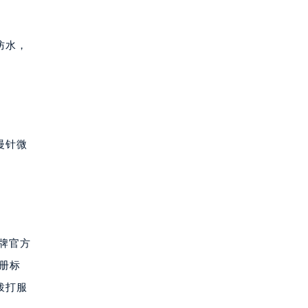
防水，
慢针微
品牌官方
手册标
拨打服