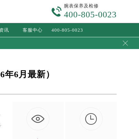
腕表保养及检修

400-805-0023
/资讯
客服中心
400-805-0023

6年6月最新）

专
务