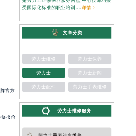
是劳力士维修保养服务网点,中心技师均接
约），是劳
受国际化标准的职业培训....
详情 >
师均接受国
文章分类
劳力士维修
劳力士保养
劳力士
劳力士新闻
劳力士配件
劳力士手表维修
品牌官方
劳力士维修服务
维修报价
劳力士手表进水维修