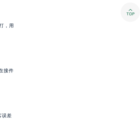

拨打，用
在接件
芯误差