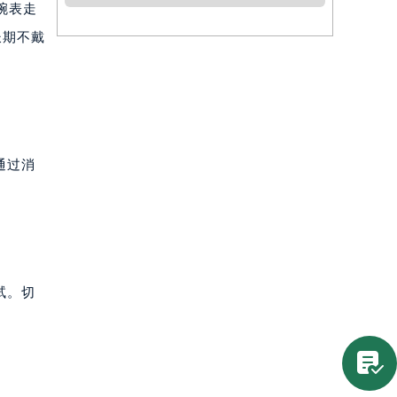
腕表走
长期不戴
通过消
试。切
