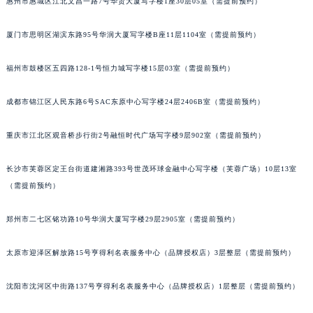
惠州市惠城区江北文昌一路7号华贸大厦写字楼1座30层05室（需提前预约）
厦门市思明区湖滨东路95号华润大厦写字楼B座11层1104室（需提前预约）
福州市鼓楼区五四路128-1号恒力城写字楼15层03室（需提前预约）
成都市锦江区人民东路6号SAC东原中心写字楼24层2406B室（需提前预约）
重庆市江北区观音桥步行街2号融恒时代广场写字楼9层902室（需提前预约）
长沙市芙蓉区定王台街道建湘路393号世茂环球金融中心写字楼（芙蓉广场）10层13室
（需提前预约）
郑州市二七区铭功路10号华润大厦写字楼29层2905室（需提前预约）
太原市迎泽区解放路15号亨得利名表服务中心（品牌授权店）3层整层（需提前预约）
沈阳市沈河区中街路137号亨得利名表服务中心（品牌授权店）1层整层（需提前预约）