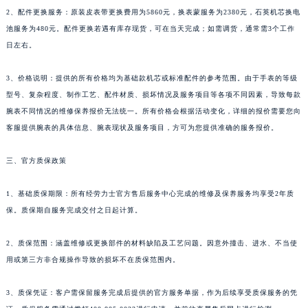
2、配件更换服务：原装皮表带更换费用为5860元，换表蒙服务为2380元，石英机芯换电
池服务为480元。配件更换若遇有库存现货，可在当天完成；如需调货，通常需3个工作
日左右。
3、价格说明：提供的所有价格均为基础款机芯或标准配件的参考范围。由于手表的等级
型号、复杂程度、制作工艺、配件材质、损坏情况及服务项目等各项不同因素，导致每款
腕表不同情况的维修保养报价无法统一。所有价格会根据活动变化，详细的报价需要您向
客服提供腕表的具体信息、腕表现状及服务项目，方可为您提供准确的服务报价。
三、官方质保政策
1、基础质保期限：所有经劳力士官方售后服务中心完成的维修及保养服务均享受2年质
保。质保期自服务完成交付之日起计算。
2、质保范围：涵盖维修或更换部件的材料缺陷及工艺问题。因意外撞击、进水、不当使
用或第三方非合规操作导致的损坏不在质保范围内。
3、质保凭证：客户需保留服务完成后提供的官方服务单据，作为后续享受质保服务的凭