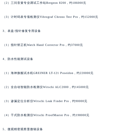
（2）三问音簧专业调试工作站Bergeon 8200，约186000元
（3）计时码表专项检测仪Vibrograf Chrono Test Pro，约152000元
3、表盘/指针修复专用设备
（1）指针矫正机Watch Hand Corrector Pro，约37000元
4、防水性能测试设备
（1）海神旗舰试水机GREINER LT-121 Poseidon，约220000元
（2）全自动智能防水检测仪Witschi ALC2000，约145000元
（3）渗漏定位分析仪Witschi Leak Finder Pro，约90000元
（4）干式防水检测仪Witschi ProofMaster Pro，约198000元
5、微观精密观察显微镜设备