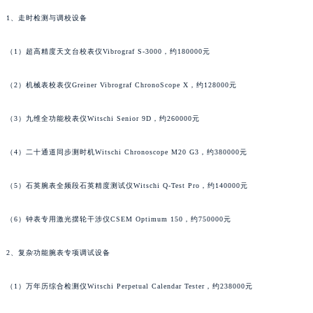
1、走时检测与调校设备
（1）超高精度天文台校表仪Vibrograf S-3000，约180000元
（2）机械表校表仪Greiner Vibrograf ChronoScope X，约128000元
（3）九维全功能校表仪Witschi Senior 9D，约260000元
（4）二十通道同步测时机Witschi Chronoscope M20 G3，约380000元
（5）石英腕表全频段石英精度测试仪Witschi Q-Test Pro，约140000元
（6）钟表专用激光摆轮干涉仪CSEM Optimum 150，约750000元
2、复杂功能腕表专项调试设备
（1）万年历综合检测仪Witschi Perpetual Calendar Tester，约238000元