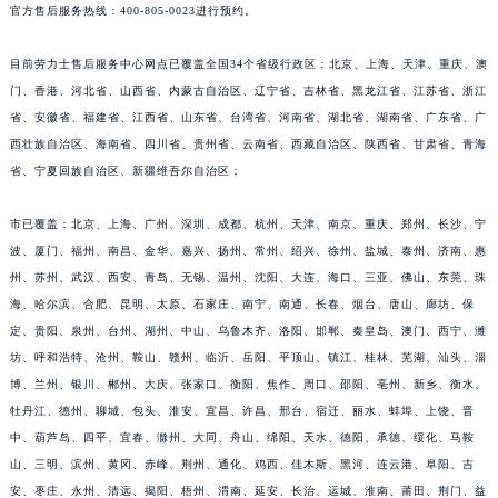
官方售后服务热线：400-805-0023进行预约。
目前劳力士售后服务中心网点已覆盖全国34个省级行政区：北京、上海、天津、重庆、澳
门、香港、河北省、山西省、内蒙古自治区、辽宁省、吉林省、黑龙江省、江苏省、浙江
省、安徽省、福建省、江西省、山东省、台湾省、河南省、湖北省、湖南省、广东省、广
西壮族自治区、海南省、四川省、贵州省、云南省、西藏自治区、陕西省、甘肃省、青海
省、宁夏回族自治区、新疆维吾尔自治区；
市已覆盖：北京、上海、广州、深圳、成都、杭州、天津、南京、重庆、郑州、长沙、宁
波、厦门、福州、南昌、金华、嘉兴、扬州、常州、绍兴、徐州、盐城、泰州、济南、惠
州、苏州、武汉、西安、青岛、无锡、温州、沈阳、大连、海口、三亚、佛山、东莞、珠
海、哈尔滨、合肥、昆明、太原、石家庄、南宁、南通、长春、烟台、唐山、廊坊、保
定、贵阳、泉州、台州、湖州、中山、乌鲁木齐、洛阳、邯郸、秦皇岛、澳门、西宁、潍
坊、呼和浩特、沧州、鞍山、赣州、临沂、岳阳、平顶山、镇江、桂林、芜湖、汕头、淄
博、兰州、银川、郴州、大庆、张家口、衡阳、焦作、周口、邵阳、亳州、新乡、衡水、
牡丹江、德州、聊城、包头、淮安、宜昌、许昌、邢台、宿迁、丽水、蚌埠、上饶、晋
中、葫芦岛、四平、宜春、滁州、大同、舟山、绵阳、天水、德阳、承德、绥化、马鞍
山、三明、滨州、黄冈、赤峰、荆州、通化、鸡西、佳木斯、黑河、连云港、阜阳、吉
安、枣庄、永州、清远、揭阳、梧州、渭南、延安、长治、运城、淮南、莆田、荆门、益