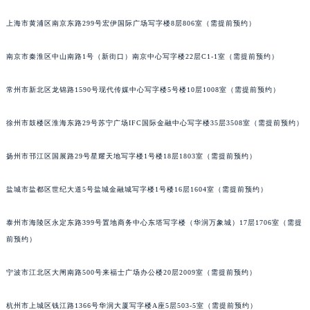
上海市黄浦区南京东路299号宏伊国际广场写字楼8层806室（需提前预约）
南京市秦淮区中山南路1号（新街口）南京中心写字楼22层C1-1室（需提前预约）
常州市新北区龙锦路1590号现代传媒中心写字楼5号楼10层1008室（需提前预约）
徐州市鼓楼区淮海东路29号苏宁广场IFC国际金融中心写字楼35层3508室（需提前预约）
扬州市邗江区国展路29号星耀天地写字楼1号楼18层1803室（需提前预约）
盐城市盐都区世纪大道5号盐城金融城写字楼1号楼16层1604室（需提前预约）
泰州市海陵区永定东路399号置地商务中心东塔写字楼（华润万象城）17层1706室（需提
前预约）
宁波市江北区大闸南路500号来福士广场办公楼20层2009室（需提前预约）
杭州市上城区钱江路1366号华润大厦写字楼A座5层503-5室（需提前预约）