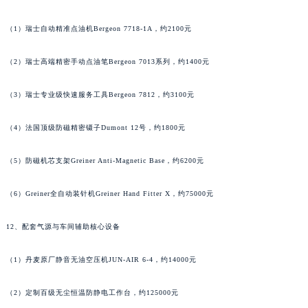
（1）瑞士自动精准点油机Bergeon 7718-1A，约2100元
（2）瑞士高端精密手动点油笔Bergeon 7013系列，约1400元
（3）瑞士专业级快速服务工具Bergeon 7812，约3100元
（4）法国顶级防磁精密镊子Dumont 12号，约1800元
（5）防磁机芯支架Greiner Anti-Magnetic Base，约6200元
（6）Greiner全自动装针机Greiner Hand Fitter X，约75000元
12、配套气源与车间辅助核心设备
（1）丹麦原厂静音无油空压机JUN-AIR 6-4，约14000元
（2）定制百级无尘恒温防静电工作台，约125000元