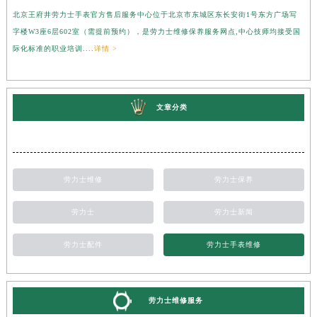
北京王府井劳力士手表官方售后服务中心位于北京市东城区东长安街1号东方广场写
上
字楼W3座6层602室（需提前预约），是劳力士维修保养服务网点,中心技师均接受国
心
际化标准的职业培训....
详情 >
受
文章分类
劳力士维修
劳力士保养
劳力士
劳力士新闻
劳力士配件
劳力士手表维修
劳力士维修服务