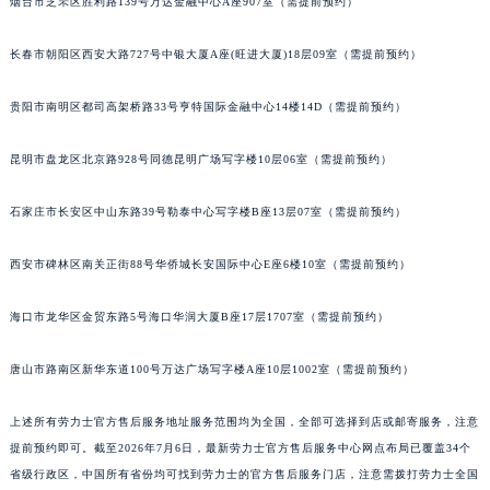
烟台市芝罘区胜利路139号万达金融中心A座907室（需提前预约）
长春市朝阳区西安大路727号中银大厦A座(旺进大厦)18层09室（需提前预约）
贵阳市南明区都司高架桥路33号亨特国际金融中心14楼14D（需提前预约）
昆明市盘龙区北京路928号同德昆明广场写字楼10层06室（需提前预约）
石家庄市长安区中山东路39号勒泰中心写字楼B座13层07室（需提前预约）
西安市碑林区南关正街88号华侨城长安国际中心E座6楼10室（需提前预约）
海口市龙华区金贸东路5号海口华润大厦B座17层1707室（需提前预约）
唐山市路南区新华东道100号万达广场写字楼A座10层1002室（需提前预约）
上述所有劳力士官方售后服务地址服务范围均为全国，全部可选择到店或邮寄服务，注意
提前预约即可。截至2026年7月6日，最新劳力士官方售后服务中心网点布局已覆盖34个
省级行政区，中国所有省份均可找到劳力士的官方售后服务门店，注意需拨打劳力士全国