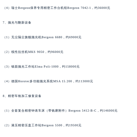
（4）瑞士Bergeon保养专用精密工作台机组Bergeon 7042-1，约36000元
7、抛光与翻新设备
（1）无尘隔尘旗舰抛光机Bergeon 6680，约69000元
（2）线性拉丝机MKS 9050，约96000元
（3）镜面抛光工作站Elma Poli-1000，约158000元
（4）德国Horotec多功能抛光系统MSA 15.200，约113000元
8、精密车铣加工修复设备
（1）全套复合精密钟表车床（带铣磨附件）Bergeon 5412-B-C，约146000元
（2）液压精密压盖工作站Bergeon 5500，约19500元