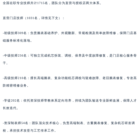
全国在职专业技师共计1715名，团队分为直营与授权店两大体系。
直营门店技师（1031名，详情见下文）：
-初级技师309名：负责腕表基础养护、外观翻新、常规检测及简单故障维修，保障门店基
础服务标准化落地。
-中级技师256名：可独立完成机芯拆装、调校、保养及中度故障修复，是门店核心服务骨
干。
-高级技师210名：擅长高端腕表、复杂功能机芯调校与疑难故障、老旧腕表修复，专攻高
阶精密维修业务。
-学徒202名：依托资深技师带教体系定向培养，持续为团队输送专业新鲜血液，保障人才
长效迭代。
-资深制表师54名：团队顶尖技术核心，负责高端制表、古董腕表修复、复杂机芯研发调
校，承担技术攻坚与工艺传承工作。