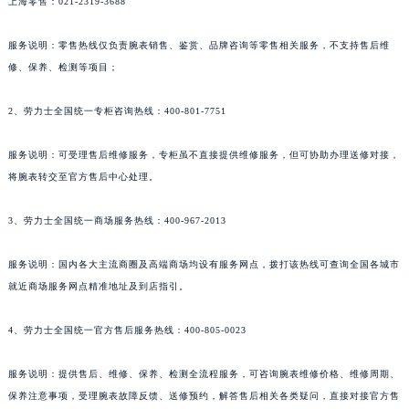
上海零售：021-2319-3688
服务说明：零售热线仅负责腕表销售、鉴赏、品牌咨询等零售相关服务，不支持售后维
修、保养、检测等项目；
2、劳力士全国统一专柜咨询热线：400-801-7751
服务说明：可受理售后维修服务，专柜虽不直接提供维修服务，但可协助办理送修对接，
将腕表转交至官方售后中心处理。
3、劳力士全国统一商场服务热线：400-967-2013
服务说明：国内各大主流商圈及高端商场均设有服务网点，拨打该热线可查询全国各城市
就近商场服务网点精准地址及到店指引。
4、劳力士全国统一官方售后服务热线：400-805-0023
服务说明：提供售后、维修、保养、检测全流程服务，可咨询腕表维修价格、维修周期、
保养注意事项，受理腕表故障反馈、送修预约，解答售后相关各类疑问，直接对接官方售