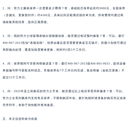
2、问：劳力士腕表保养一次需要多少费用？答：基础机芯保养起价约3000元，全面保养
（含抛光、更换密封件）约4500元，具体以到店检测后报价单为准。所有费用均通过商
场收银系统结算，提供正规票据。
3、问：我的劳力士绿玻璃表镜出现细微划痕，能否通过电话预约修复？答：可以。拨打
400-967-2013告知“表镜划痕”，技师会建议是否需要更换蓝宝石镜片。轻微小划痕可通过
局部抛光处理，重度划痕需整体更换，耗时约3至5个工作日。
4、问：保养期间可否查询维修进度？答：拨打400-967-2013或400-805-0023，提供送修
单据编号即可获取实时状态。常规保养在7个工作日内完成，复杂维修（如机芯更换）不
超过15个工作日。
5、问：2025年及之前购买的劳力士手表，能否通过以上电话享受同样服务？答：可以。
劳力士全系列腕表均支持售后保养，不限制购买年份。拨打热线时请准备好购买凭证或表
壳序列号，有助于加快配件查询速度。
五、本文信息时效与依据