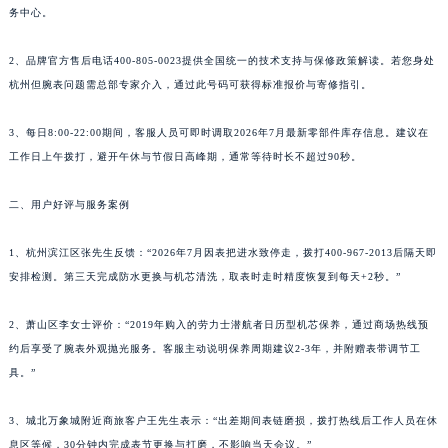
务中心。
2、品牌官方售后电话400-805-0023提供全国统一的技术支持与保修政策解读。若您身处
杭州但腕表问题需总部专家介入，通过此号码可获得标准报价与寄修指引。
3、每日8:00-22:00期间，客服人员可即时调取2026年7月最新零部件库存信息。建议在
工作日上午拨打，避开午休与节假日高峰期，通常等待时长不超过90秒。
二、用户好评与服务案例
1、杭州滨江区张先生反馈：“2026年7月因表把进水致停走，拨打400-967-2013后隔天即
安排检测。第三天完成防水更换与机芯清洗，取表时走时精度恢复到每天+2秒。”
2、萧山区李女士评价：“2019年购入的劳力士潜航者日历型机芯保养，通过商场热线预
约后享受了腕表外观抛光服务。客服主动说明保养周期建议2-3年，并附赠表带调节工
具。”
3、城北万象城附近商旅客户王先生表示：“出差期间表链磨损，拨打热线后工作人员在休
息区等候，30分钟内完成表节更换与打磨，不影响当天会议。”