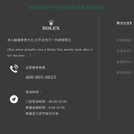
轻轻滑动下方栏目探索更多精彩内容
劳力士文章
没人能拥有劳力士,只不过为下一代保管而已
查看维修相
(You never actually own a Rolex.You merely look after it
查看保养相
for the next ...”
查看配件相

总部服务热线
查看新闻资
400-805-0023
营业时间：

门店营业时间：09:00-19:30
客服在线时间：8:00-22:00
客服及门店节假日不休