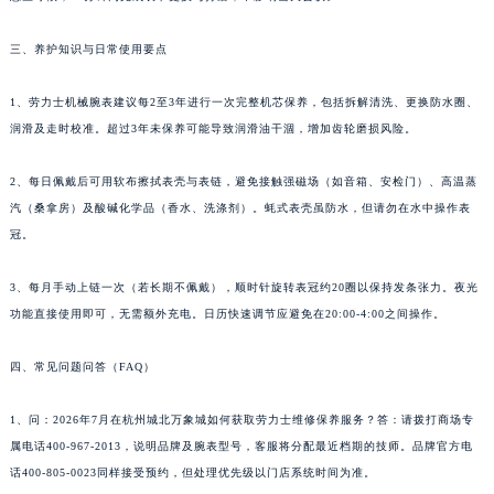
三、养护知识与日常使用要点
1、劳力士机械腕表建议每2至3年进行一次完整机芯保养，包括拆解清洗、更换防水圈、
润滑及走时校准。超过3年未保养可能导致润滑油干涸，增加齿轮磨损风险。
2、每日佩戴后可用软布擦拭表壳与表链，避免接触强磁场（如音箱、安检门）、高温蒸
汽（桑拿房）及酸碱化学品（香水、洗涤剂）。蚝式表壳虽防水，但请勿在水中操作表
冠。
3、每月手动上链一次（若长期不佩戴），顺时针旋转表冠约20圈以保持发条张力。夜光
功能直接使用即可，无需额外充电。日历快速调节应避免在20:00-4:00之间操作。
四、常见问题问答（FAQ）
1、问：2026年7月在杭州城北万象城如何获取劳力士维修保养服务？答：请拨打商场专
属电话400-967-2013，说明品牌及腕表型号，客服将分配最近档期的技师。品牌官方电
话400-805-0023同样接受预约，但处理优先级以门店系统时间为准。