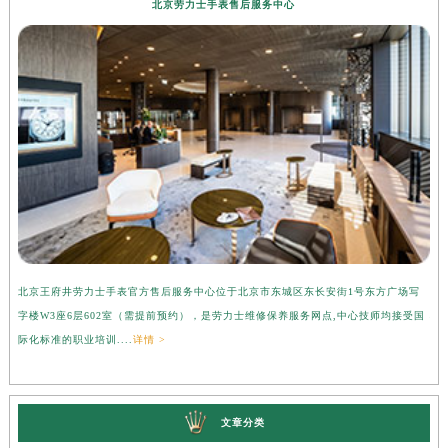
北京劳力士手表售后服务中心
北京王府井劳力士手表官方售后服务中心位于北京市东城区东长安街1号东方广场写
上
字楼W3座6层602室（需提前预约），是劳力士维修保养服务网点,中心技师均接受国
心
际化标准的职业培训....
详情 >
受
文章分类