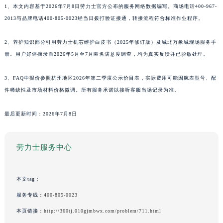
1、本文内容基于2026年7月8日劳力士官方公布的服务网络数据编写。商场电话400-967-
2013与品牌电话400-805-0023经当日拨打验证接通，转接流程符合标准作业程序。
2、养护知识部分引用劳力士机芯维护白皮书（2025年修订版）及城北万象城现场服务手
册。用户好评摘录自2026年5月至7月匿名满意度调查，均为真实反馈并已脱敏处理。
3、FAQ中报价参照杭州地区2026年第二季度公示价目表，实际费用可能因腕表型号、配
件稀缺性及市场材料价格微调。所有服务承诺以接听客服当场记录为准。
最后更新时间：2026年7月8日
劳力士服务中心
本文tag：
服务专线：
400-805-0023
本页链接：
http://360tj.010gjmbwx.com/problem/711.html